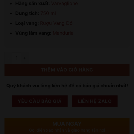
Hãng sản xuất:
Varvaglione
Dung tích:
750 ml
Loại vang:
Rượu Vang Đỏ
Vùng làm vang:
Manduria
Số lượng
THÊM VÀO GIỎ HÀNG
Quý khách vui lòng liên hệ để có báo giá chuẩn nhất!
YÊU CẦU BÁO GIÁ
LIÊN HỆ ZALO
MUA NGAY
Gọi điện xác nhận và giao hàng tận nơi