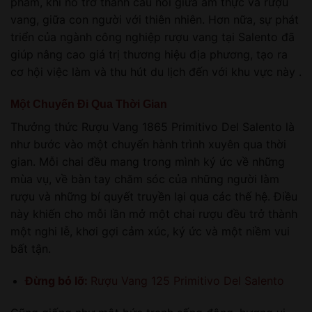
phẩm, khi nó trở thành cầu nối giữa ẩm thực và rượu
vang, giữa con người với thiên nhiên. Hơn nữa, sự phát
triển của ngành công nghiệp rượu vang tại Salento đã
giúp nâng cao giá trị thương hiệu địa phương, tạo ra
cơ hội việc làm và thu hút du lịch đến với khu vực này .
Một Chuyến Đi Qua Thời Gian
Thưởng thức Rượu Vang 1865 Primitivo Del Salento là
như bước vào một chuyến hành trình xuyên qua thời
gian. Mỗi chai đều mang trong mình ký ức về những
mùa vụ, về bàn tay chăm sóc của những người làm
rượu và những bí quyết truyền lại qua các thế hệ. Điều
này khiến cho mỗi lần mở một chai rượu đều trở thành
một nghi lễ, khơi gợi cảm xúc, ký ức và một niềm vui
bất tận.
Đừng bỏ lỡ:
Rượu Vang 125 Primitivo Del Salento