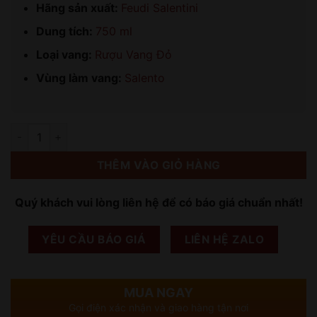
Hãng sản xuất:
Feudi Salentini
Dung tích:
750 ml
Loại vang:
Rượu Vang Đỏ
Vùng làm vang:
Salento
Số lượng
THÊM VÀO GIỎ HÀNG
Quý khách vui lòng liên hệ để có báo giá chuẩn nhất!
YÊU CẦU BÁO GIÁ
LIÊN HỆ ZALO
MUA NGAY
Gọi điện xác nhận và giao hàng tận nơi