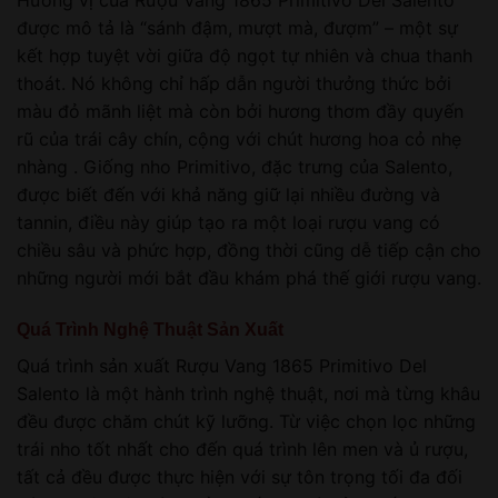
Hương vị của Rượu Vang 1865 Primitivo Del Salento
được mô tả là “sánh đậm, mượt mà, đượm” – một sự
kết hợp tuyệt vời giữa độ ngọt tự nhiên và chua thanh
thoát. Nó không chỉ hấp dẫn người thưởng thức bởi
màu đỏ mãnh liệt mà còn bởi hương thơm đầy quyến
rũ của trái cây chín, cộng với chút hương hoa cỏ nhẹ
nhàng . Giống nho Primitivo, đặc trưng của Salento,
được biết đến với khả năng giữ lại nhiều đường và
tannin, điều này giúp tạo ra một loại rượu vang có
chiều sâu và phức hợp, đồng thời cũng dễ tiếp cận cho
những người mới bắt đầu khám phá thế giới rượu vang.
Quá Trình Nghệ Thuật Sản Xuất
Quá trình sản xuất Rượu Vang 1865 Primitivo Del
Salento là một hành trình nghệ thuật, nơi mà từng khâu
đều được chăm chút kỹ lưỡng. Từ việc chọn lọc những
trái nho tốt nhất cho đến quá trình lên men và ủ rượu,
tất cả đều được thực hiện với sự tôn trọng tối đa đối