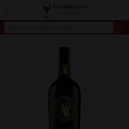
Bỏ
qua
nội
dung
Tìm
kiếm: