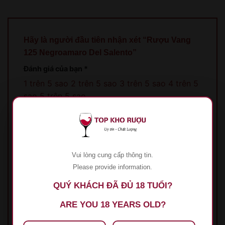
Hãy là người đầu tiên nhận xét “Rượu Vang
125 Negroamaro Del Salento”
Đánh giá của bạn
*
1 trên 5 sao
2 trên 5 sao
3 trên 5 sao
4 trên 5
sao
5 trên 5 sao
Đánh giá của bạn
*
Vui lòng cung cấp thông tin.
Please provide information.
QUÝ KHÁCH ĐÃ ĐỦ 18 TUỔI?
Tên
*
ARE YOU 18 YEARS OLD?