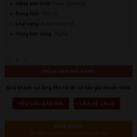
Hãng sản xuất:
Feudi Salentini
Dung tích:
750 ml
Loại vang:
Rượu Vang Đỏ
Vùng làm vang:
Puglia
Số lượng
THÊM VÀO GIỎ HÀNG
Quý khách vui lòng liên hệ để có báo giá chuẩn nhất!
YÊU CẦU BÁO GIÁ
LIÊN HỆ ZALO
MUA NGAY
Gọi điện xác nhận và giao hàng tận nơi