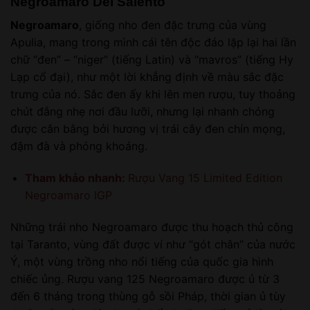
Negroamaro Del Salento
Negroamaro
, giống nho đen đặc trưng của vùng
Apulia, mang trong mình cái tên độc đáo lặp lại hai lần
chữ “đen” – “niger” (tiếng Latin) và “mavros” (tiếng Hy
Lạp cổ đại), như một lời khẳng định về màu sắc đặc
trưng của nó. Sắc đen ấy khi lên men rượu, tuy thoảng
chút đắng nhẹ nơi đầu lưỡi, nhưng lại nhanh chóng
được cân bằng bởi hương vị trái cây đen chín mọng,
đậm đà và phóng khoáng.
Tham khảo nhanh:
Rượu Vang 15 Limited Edition
Negroamaro IGP
Những trái nho Negroamaro được thu hoạch thủ công
tại Taranto, vùng đất được ví như “gót chân” của nước
Ý, một vùng trồng nho nổi tiếng của quốc gia hình
chiếc ủng. Rượu vang 125 Negroamaro được ủ từ 3
đến 6 tháng trong thùng gỗ sồi Pháp, thời gian ủ tùy