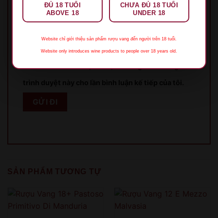
ĐỦ 18 TUỔI
CHƯA ĐỦ 18 TUỔI
ABOVE 18
UNDER 18
Email
*
Website chỉ giới thiệu sản phẩm rượu vang đến người trên 18 tuổi.
Website only introduces wine products to people over 18 years old.
Lưu tên của tôi, email, và trang web trong
trình duyệt này cho lần bình luận kế tiếp của tôi.
XIN LỖI
Sản phẩm chỉ dành cho người đủ 18 tuổi!
This product is only for people over 18 years old!
SẢN PHẨM TƯƠNG TỰ
QUAY LẠI SAU
COME BACK LATER