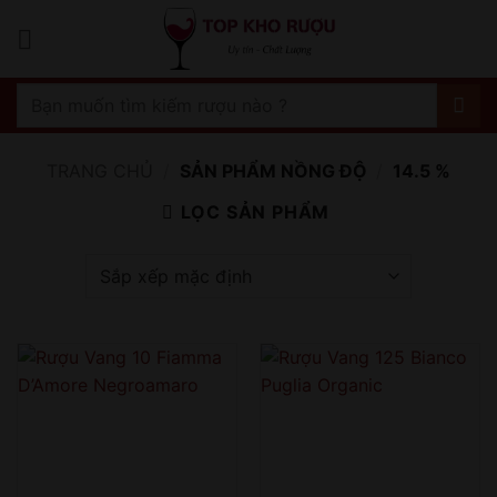
Bỏ
qua
nội
dung
Tìm
kiếm:
TRANG CHỦ
/
SẢN PHẨM NỒNG ĐỘ
/
14.5 %
LỌC SẢN PHẨM