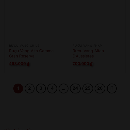
XIN LỖI
Sản phẩm chỉ dành cho người đủ 18 tuổi!
This product is only for people over 18 years old!
RƯỢU VANG CHILE
RƯỢU VANG PHÁP
QUAY LẠI SAU
Rượu Vang Alta Gamma
Rượu Vang Altan
COME BACK LATER
Gran Reserva
D’Aussieres
Assemblage
468.000
₫
700.000
₫
1
2
3
4
…
24
25
26