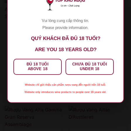
Vui lòng cung cấp thông tin.
Please provide information.
QUÝ KHÁCH ĐÃ ĐỦ 18 TUỔI?
ARE YOU 18 YEARS OLD?
ĐỦ 18 TUỔI
CHƯA ĐỦ 18 TUỔI
ABOVE 18
UNDER 18
RƯỢU VANG CHILE
RƯỢU VANG Ý
Rượu Vang 7Colores
Rượu Vang Aglianico
Alzado Cabernet
Polvanera Puglia
Sauvignon
Website chỉ giới thiệu sản phẩm rượu vang đến người trên 18 tuổi.
1.950.000
₫
990.000
₫
Website only introduces wine products to people over 18 years old.