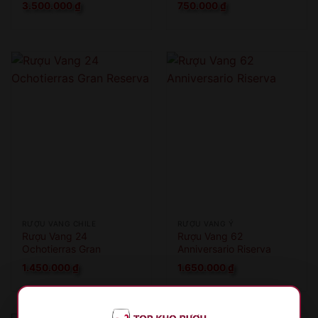
3.500.000
₫
750.000
₫
RƯỢU VANG CHILE
RƯỢU VANG Ý
Rượu Vang 24
Rượu Vang 62
Ochotierras Gran
Anniversario Riserva
Reserva
1.450.000
₫
1.650.000
₫