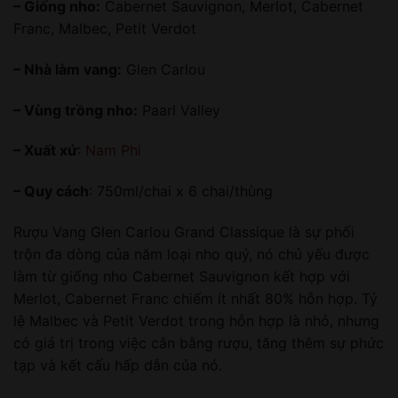
– Giống nho:
Cabernet Sauvignon, Merlot, Cabernet
Franc, Malbec, Petit Verdot
– Nhà làm vang:
Glen Carlou
– Vùng trồng nho:
Paarl Valley
– Xuất xứ
:
Nam Phi
– Quy cách
: 750ml/chai x 6 chai/thùng
Rượu Vang Glen Carlou Grand Classique là sự phối
trộn đa dòng của năm loại nho quý, nó chủ yếu được
làm từ giống nho Cabernet Sauvignon kết hợp với
Merlot, Cabernet Franc chiếm ít nhất 80% hỗn hợp. Tỷ
lệ Malbec và Petit Verdot trong hỗn hợp là nhỏ, nhưng
có giá trị trong việc cân bằng rượu, tăng thêm sự phức
tạp và kết cấu hấp dẫn của nó.