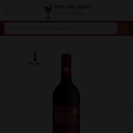
Bỏ
qua
nội
dung
Tìm
kiếm: