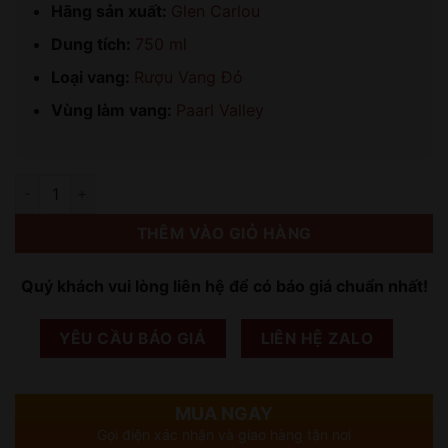
Hãng sản xuất:
Glen Carlou
Dung tích:
750 ml
Loại vang:
Rượu Vang Đỏ
Vùng làm vang:
Paarl Valley
Số lượng
THÊM VÀO GIỎ HÀNG
Quý khách vui lòng liên hệ để có báo giá chuẩn nhất!
YÊU CẦU BÁO GIÁ
LIÊN HỆ ZALO
MUA NGAY
Gọi điện xác nhận và giao hàng tận nơi