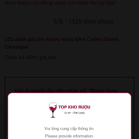
Xem thêm các dòng vang của Nam Phi tại đây!
5/5 - (325 bình chọn)
325 đánh giá cho
Rượu Vang Glen Carlou Grand
Classique
Chưa có đánh giá nào.
Hãy là người đầu tiên nhận xét “Rượu Vang
Glen Carlou Grand Classique”
Đánh giá của bạn
*
1 trên 5 sao
2 trên 5 sao
3 trên 5 sao
4 trên 5
sao
5 trên 5 sao
Vui lòng cung cấp thông tin.
Đánh giá của bạn
*
Please provide information.