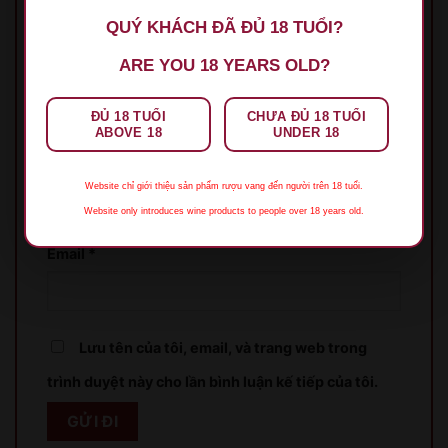
QUÝ KHÁCH ĐÃ ĐỦ 18 TUỔI?
ARE YOU 18 YEARS OLD?
ĐỦ 18 TUỔI
CHƯA ĐỦ 18 TUỔI
ABOVE 18
UNDER 18
Tên
*
Website chỉ giới thiệu sản phẩm rượu vang đến người trên 18 tuổi.
Website only introduces wine products to people over 18 years old.
Email
*
Lưu tên của tôi, email, và trang web trong
XIN LỖI
trình duyệt này cho lần bình luận kế tiếp của tôi.
Sản phẩm chỉ dành cho người đủ 18 tuổi!
This product is only for people over 18 years old!