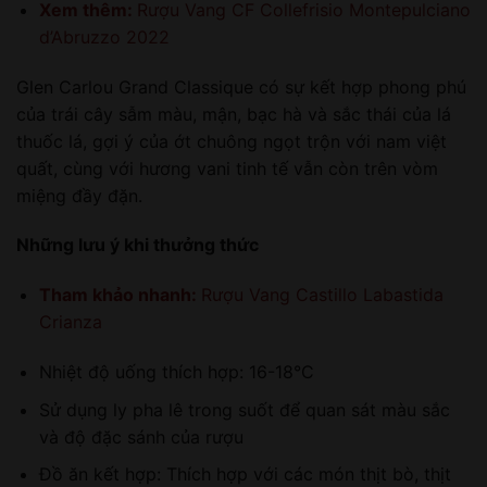
Xem thêm:
Rượu Vang CF Collefrisio Montepulciano
d’Abruzzo 2022
Glen Carlou Grand Classique có sự kết hợp phong phú
của trái cây sẫm màu, mận, bạc hà và sắc thái của lá
thuốc lá, gợi ý của ớt chuông ngọt trộn với nam việt
quất, cùng với hương vani tinh tế vẫn còn trên vòm
miệng đầy đặn.
Những lưu ý khi thưởng thức
Tham khảo nhanh:
Rượu Vang Castillo Labastida
Crianza
Nhiệt độ uống thích hợp: 16-18°C
Sử dụng ly pha lê trong suốt để quan sát màu sắc
và độ đặc sánh của rượu
Đồ ăn kết hợp: Thích hợp với các món thịt bò, thịt