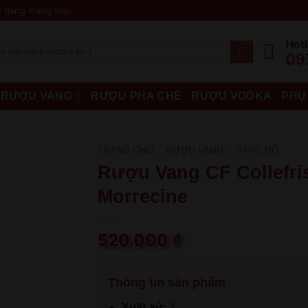
 đang mang thai.
Hotl
09
RƯỢU VANG
RƯỢU PHA CHẾ
RƯỢU VODKA
PHỤ
TRANG CHỦ
/
RƯỢU VANG
/
VANG ĐỎ
Rượu Vang CF Collefri
Morrecine
520.000
₫
Thông tin sản phẩm
Xuất xứ:
Ý