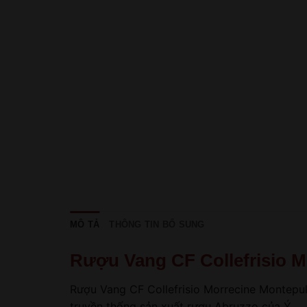
MÔ TẢ
THÔNG TIN BỔ SUNG
Rượu Vang CF Collefrisio 
Rượu Vang CF Collefrisio Morrecine Montepul
truyền thống sản xuất rượu Abruzzo của Ý.