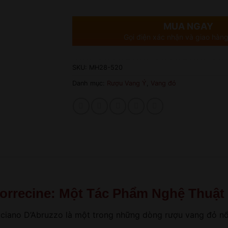
MUA NGAY
Gọi điện xác nhận và giao hàng
SKU:
MH28-520
Danh mục:
Rượu Vang Ý
,
Vang đỏ
Morrecine: Một Tác Phẩm Nghệ Thuật
ciano D’Abruzzo là một trong những dòng rượu vang đỏ nổi