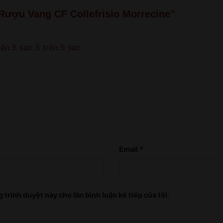
old!
“Rượu Vang CF Collefrisio Morrecine”
QUAY LẠI SAU
rên 5 sao
5 trên 5 sao
COME BACK LATER
Email
*
 trình duyệt này cho lần bình luận kế tiếp của tôi.