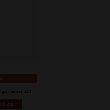
G
o giá chuẩn nhất!
 HỆ ZALO