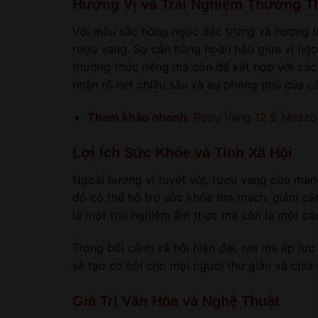
Hương Vị và Trải Nghiệm Thưởng T
Với màu sắc hồng ngọc đặc trưng và hương th
rượu vang. Sự cân bằng hoàn hảo giữa vị ngọt
thưởng thức riêng mà còn để kết hợp với các
nhận rõ nét chiều sâu và sự phong phú của cá
Tham khảo nhanh:
Rượu Vang 12 E Mezz
Lợi Ích Sức Khỏe và Tính Xã Hội
Ngoài hương vị tuyệt vời, rượu vang còn mang
đỏ có thể hỗ trợ sức khỏe tim mạch, giảm căn
là một trải nghiệm ẩm thực mà còn là một cá
Trong bối cảnh xã hội hiện đại, nơi mà áp lự
sẽ tạo cơ hội cho mọi người thư giãn và chi
Giá Trị Văn Hóa và Nghệ Thuật