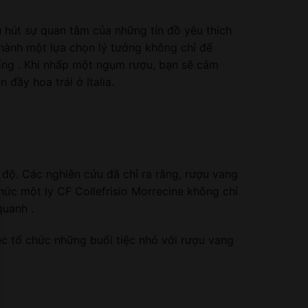
 hút sự quan tâm của những tín đồ yêu thích
thành một lựa chọn lý tưởng không chỉ để
ống . Khi nhấp một ngụm rượu, bạn sẽ cảm
đầy hoa trái ở Italia.
 độ. Các nghiên cứu đã chỉ ra rằng, rượu vang
hức một ly CF Collefrisio Morrecine không chỉ
quanh .
ệc tổ chức những buổi tiệc nhỏ với rượu vang