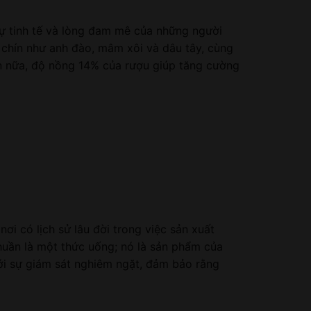
sự tinh tế và lòng đam mê của những người
 chín như anh đào, mâm xôi và dâu tây, cùng
ơn nữa, độ nồng 14% của rượu giúp tăng cường
ơi có lịch sử lâu đời trong việc sản xuất
huần là một thức uống; nó là sản phẩm của
ưới sự giám sát nghiêm ngặt, đảm bảo rằng