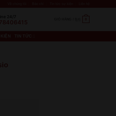
Về chúng tôi
Báo chí
Tin tức sự kiện
Liên hệ
ine 24/7
0
GIỎ HÀNG /
0
₫
78406415
 KIỆN
TIN TỨC
sio