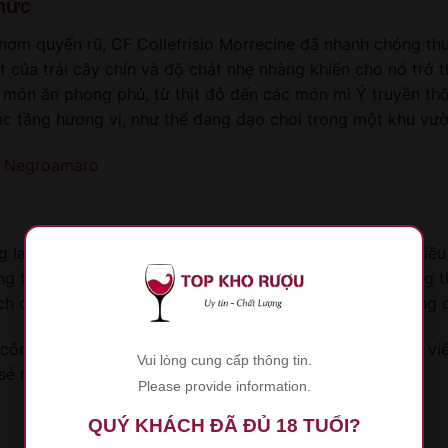
hức
ơm quyến rũ, CF Collefrisio Morrecine đã nhanh chóng thu
 của trái cây chín và độ chát nhẹ nhàng khiến cho nó trở 
 món ăn phong phú, từ thịt đỏ đến các món mì Ý truyền th
c tầng hương vị, như thể đang dạo chơi trong một khu vườn 
o Negroamaro
 lại nhiều lợi ích sức khỏe khi được tiêu thụ một cách điều
g thẳng và cải thiện tâm trạng. Chính vì vậy, việc thưởng t
ch để chăm sóc bản thân và kết nối với những người xung 
c công việc và cuộc sống dường như ngày càng gia tăng, vi
Vui lòng cung cấp thông tin.
a sẻ những khoảnh khắc quý giá cùng nhau.
Please provide information.
QUÝ KHÁCH ĐÃ ĐỦ 18 TUỔI?