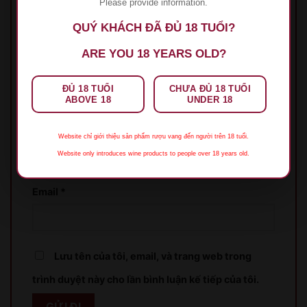
Please provide information.
Đánh giá của bạn
*
QUÝ KHÁCH ĐÃ ĐỦ 18 TUỔI?
ARE YOU 18 YEARS OLD?
ĐỦ 18 TUỔI
CHƯA ĐỦ 18 TUỔI
ABOVE 18
UNDER 18
Tên
*
Website chỉ giới thiệu sản phẩm rượu vang đến người trên 18 tuổi.
Website only introduces wine products to people over 18 years old.
Email
*
XIN LỖI
Lưu tên của tôi, email, và trang web trong
trình duyệt này cho lần bình luận kế tiếp của tôi.
Sản phẩm chỉ dành cho người đủ 18 tuổi!