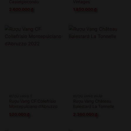
Castelgiocondo
Vintages
Lamaione
2.600.000
₫
1.850.000
₫
RƯỢU VANG Ý
RƯỢU VANG PHÁP
Rượu Vang CF Collefrisio
Rượu Vang Château
Montepulciano d’Abruzzo
Balestard La Tonnelle
2022
520.000
₫
2.360.000
₫