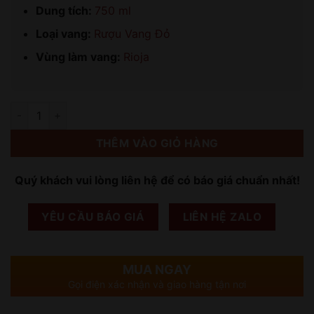
Dung tích:
750 ml
Loại vang:
Rượu Vang Đỏ
Vùng làm vang:
Rioja
Số lượng
THÊM VÀO GIỎ HÀNG
Quý khách vui lòng liên hệ để có báo giá chuẩn nhất!
YÊU CẦU BÁO GIÁ
LIÊN HỆ ZALO
MUA NGAY
Gọi điện xác nhận và giao hàng tận nơi