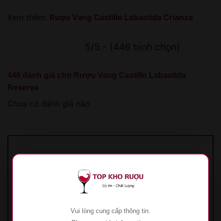
Xem thêm:
Rượu Vang Castillo Labastida Crianza
5/5 - (446 bình chọn)
446 đánh giá cho
Rượu Vang Castillo Labastida
Reserva
Chưa có đánh giá nào.
Hãy là người đầu tiên nhận xét “Rượu Vang
Castillo Labastida Reserva”
Đánh giá của bạn
*
1 trên 5 sao
2 trên 5 sao
3 trên 5 sao
4 trên 5
sao
5 trên 5 sao
Vui lòng cung cấp thông tin.