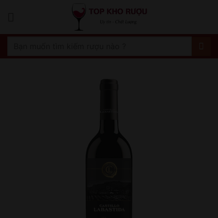
Bỏ
qua
nội
dung
Tìm
kiếm: