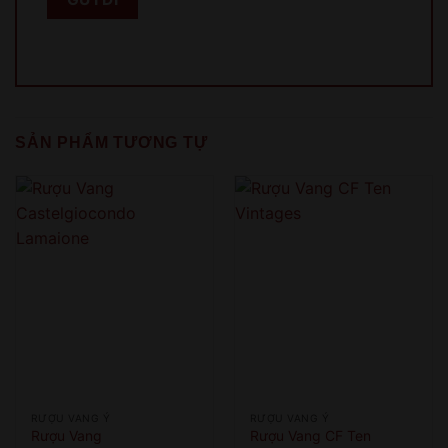
This product is only for people over 18 years old!
QUAY LẠI SAU
COME BACK LATER
SẢN PHẨM TƯƠNG TỰ
RƯỢU VANG Ý
RƯỢU VANG Ý
Rượu Vang
Rượu Vang CF Ten