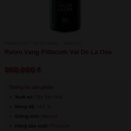
TRANG CHỦ
/
RƯỢU VANG
/
VANG ĐỎ
Rượu Vang Pittacum Val De La Osa
960.000
₫
Thông tin sản phẩm
Xuất xứ:
Tây Ban Nha
Nồng độ:
14.5 %
Giống nho:
Mencıa
Hãng sản xuất:
Pittacum