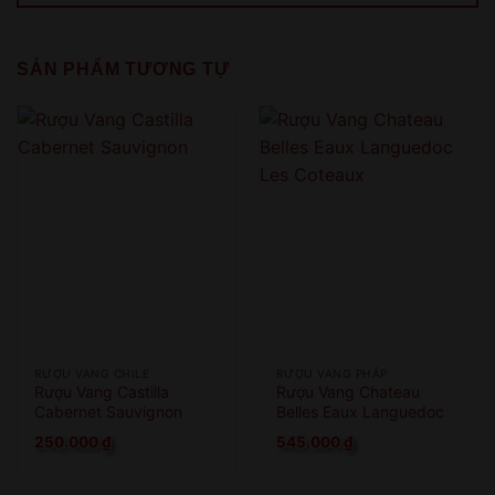
QUAY LẠI SAU
COME BACK LATER
SẢN PHẨM TƯƠNG TỰ
RƯỢU VANG CHILE
RƯỢU VANG PHÁP
Rượu Vang Castilla
Rượu Vang Chateau
Cabernet Sauvignon
Belles Eaux Languedoc
Les Coteaux
250.000
₫
545.000
₫