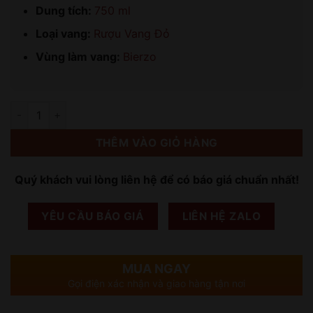
Dung tích:
750 ml
Loại vang:
Rượu Vang Đỏ
Vùng làm vang:
Bierzo
Số lượng
THÊM VÀO GIỎ HÀNG
Quý khách vui lòng liên hệ để có báo giá chuẩn nhất!
YÊU CẦU BÁO GIÁ
LIÊN HỆ ZALO
MUA NGAY
Gọi điện xác nhận và giao hàng tận nơi