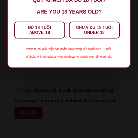
QUÝ KHÁCH ĐÃ ĐỦ 18 TUỔI?
ARE YOU 18 YEARS OLD?
ĐỦ 18 TUỔI
CHƯA ĐỦ 18 TUỔI
ABOVE 18
UNDER 18
Tên
*
Website chỉ giới thiệu sản phẩm rượu vang đến người trên 18 tuổi.
Website only introduces wine products to people over 18 years old.
Email
*
Lưu tên của tôi, email, và trang web trong
trình duyệt này cho lần bình luận kế tiếp của tôi.
XIN LỖI
Sản phẩm chỉ dành cho người đủ 18 tuổi!
This product is only for people over 18 years old!