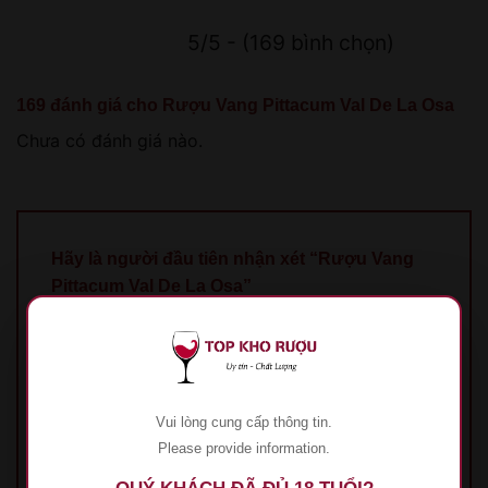
5/5 - (169 bình chọn)
169 đánh giá cho
Rượu Vang Pittacum Val De La Osa
Chưa có đánh giá nào.
Hãy là người đầu tiên nhận xét “Rượu Vang
Pittacum Val De La Osa”
Đánh giá của bạn
*
1 trên 5 sao
2 trên 5 sao
3 trên 5 sao
4 trên 5
sao
5 trên 5 sao
Đánh giá của bạn
*
Vui lòng cung cấp thông tin.
Please provide information.