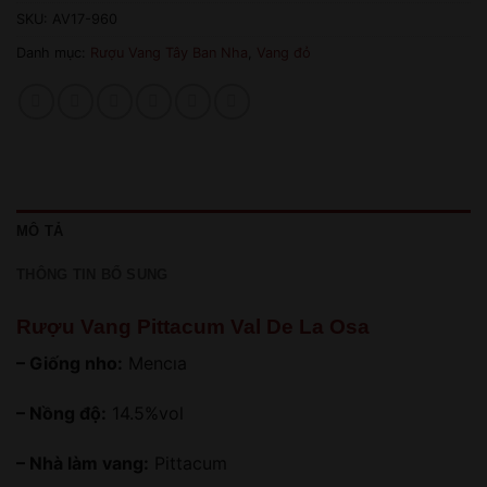
SKU:
AV17-960
Danh mục:
Rượu Vang Tây Ban Nha
,
Vang đỏ
MÔ TẢ
THÔNG TIN BỔ SUNG
Rượu Vang Pittacum Val De La Osa
– Giống nho:
Mencıa
– Nồng độ:
14.5%vol
– Nhà làm vang:
Pittacum