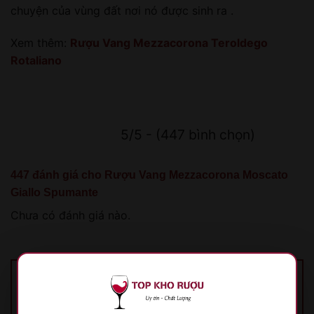
chuyện của vùng đất nơi nó được sinh ra .
Xem thêm:
Rượu Vang Mezzacorona Teroldego
Rotaliano
5/5 - (447 bình chọn)
447 đánh giá cho
Rượu Vang Mezzacorona Moscato
Giallo Spumante
Chưa có đánh giá nào.
Hãy là người đầu tiên nhận xét “Rượu Vang
Mezzacorona Moscato Giallo Spumante”