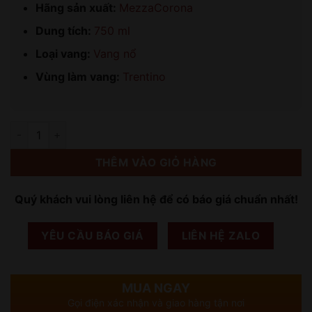
Hãng sản xuất:
MezzaCorona
Dung tích:
750 ml
Loại vang:
Vang nổ
Vùng làm vang:
Trentino
Số lượng
THÊM VÀO GIỎ HÀNG
Quý khách vui lòng liên hệ để có báo giá chuẩn nhất!
YÊU CẦU BÁO GIÁ
LIÊN HỆ ZALO
MUA NGAY
Gọi điện xác nhận và giao hàng tận nơi