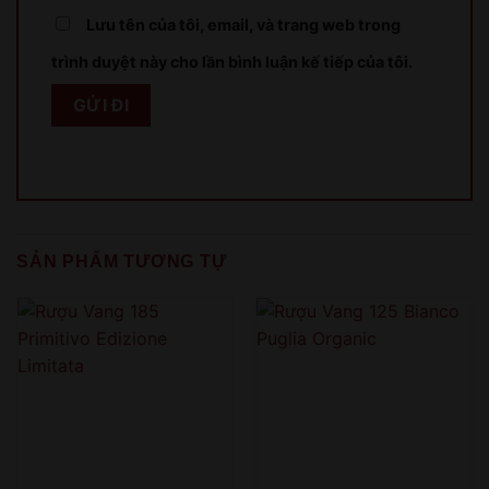
Lưu tên của tôi, email, và trang web trong
Sản phẩm chỉ dành cho người đủ 18 tuổi!
This product is only for people over 18 years old!
trình duyệt này cho lần bình luận kế tiếp của tôi.
QUAY LẠI SAU
COME BACK LATER
SẢN PHẨM TƯƠNG TỰ