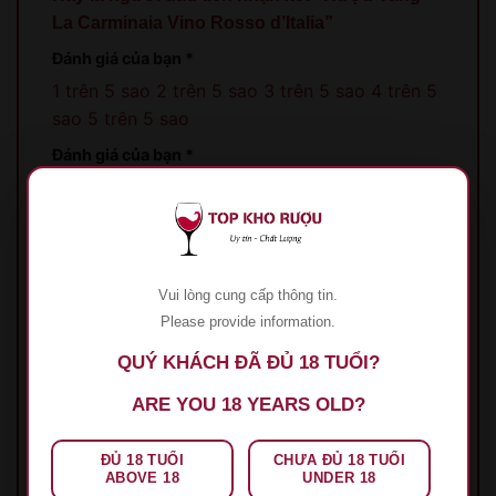
La Carminaia Vino Rosso d’Italia”
Đánh giá của bạn
*
1 trên 5 sao
2 trên 5 sao
3 trên 5 sao
4 trên 5
sao
5 trên 5 sao
Đánh giá của bạn
*
Vui lòng cung cấp thông tin.
Please provide information.
Tên
*
QUÝ KHÁCH ĐÃ ĐỦ 18 TUỔI?
ARE YOU 18 YEARS OLD?
Email
*
ĐỦ 18 TUỔI
CHƯA ĐỦ 18 TUỔI
ABOVE 18
UNDER 18