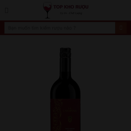
Bỏ
qua
nội
dung
Tìm
kiếm: