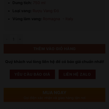
Dung tích:
750 ml
Loại vang:
Rượu Vang Đỏ
Vùng làm vang:
Romagna - Italy
Số lượng
THÊM VÀO GIỎ HÀNG
Quý khách vui lòng liên hệ để có báo giá chuẩn nhất!
YÊU CẦU BÁO GIÁ
LIÊN HỆ ZALO
MUA NGAY
Gọi điện xác nhận và giao hàng tận nơi