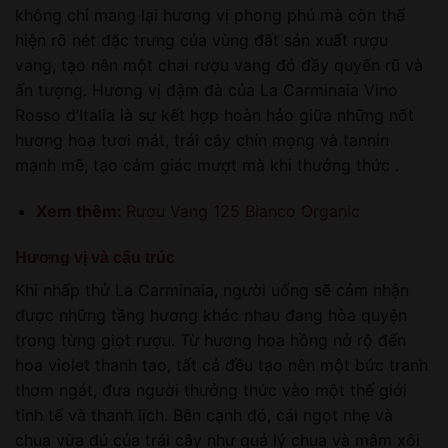
không chỉ mang lại hương vị phong phú mà còn thể
hiện rõ nét đặc trưng của vùng đất sản xuất rượu
vang, tạo nên một chai rượu vang đỏ đầy quyến rũ và
ấn tượng. Hương vị đậm đà của La Carminaia Vino
Rosso d’Italia là sự kết hợp hoàn hảo giữa những nốt
hương hoa tươi mát, trái cây chín mọng và tannin
mạnh mẽ, tạo cảm giác mượt mà khi thưởng thức .
Xem thêm:
Rượu Vang 125 Bianco Organic
Hương vị và cấu trúc
Khi nhấp thử La Carminaia, người uống sẽ cảm nhận
được những tầng hương khác nhau đang hòa quyện
trong từng giọt rượu. Từ hương hoa hồng nở rộ đến
hoa violet thanh tao, tất cả đều tạo nên một bức tranh
thơm ngát, đưa người thưởng thức vào một thế giới
tinh tế và thanh lịch. Bên cạnh đó, cái ngọt nhẹ và
chua vừa đủ của trái cây như quả lý chua và mâm xôi