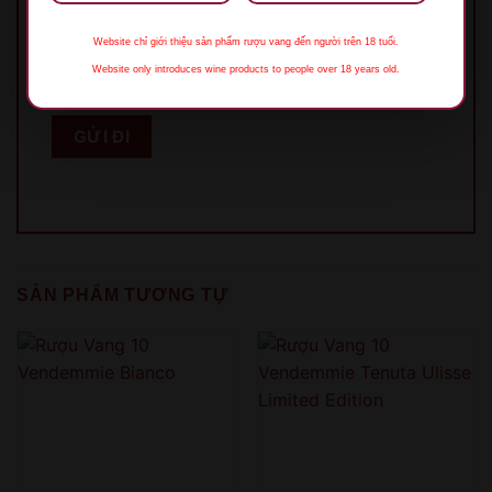
Website chỉ giới thiệu sản phẩm rượu vang đến người trên 18 tuổi.
Lưu tên của tôi, email, và trang web trong
Website only introduces wine products to people over 18 years old.
trình duyệt này cho lần bình luận kế tiếp của tôi.
XIN LỖI
SẢN PHẨM TƯƠNG TỰ
Sản phẩm chỉ dành cho người đủ 18 tuổi!
This product is only for people over 18 years old!
QUAY LẠI SAU
COME BACK LATER