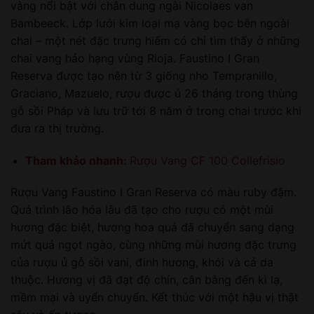
vàng nổi bật với chân dung ngài Nicolaes van
Bambeeck. Lớp lưới kim loại mạ vàng bọc bên ngoài
chai – một nét đặc trưng hiếm có chỉ tìm thấy ở những
chai vang hảo hạng vùng Rioja. Faustino I Gran
Reserva được tạo nên từ 3 giống nho Tempranillo,
Graciano, Mazuelo, rượu được ủ 26 tháng trong thùng
gỗ sồi Pháp và lưu trữ tới 8 năm ở trong chai trước khi
đưa ra thị trường.
Tham khảo nhanh:
Rượu Vang CF 100 Collefrisio
Rượu Vang Faustino I Gran Reserva có màu ruby đậm.
Quá trình lão hóa lâu đã tạo cho rượu có một mùi
hương đặc biệt, hương hoa quả đã chuyển sang dạng
mứt quả ngọt ngào, cùng những mùi hương đặc trưng
của rượu ủ gỗ sồi vani, đinh hương, khói và cả da
thuộc. Hương vị đã đạt độ chín, cân bằng đến kì lạ,
mềm mại và uyển chuyển. Kết thúc với một hậu vị thật