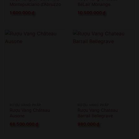
Montepulciano d’Abruzzo
BéLair Monange
1.600.000
₫
10.500.000
₫
RƯỢU VANG PHÁP
RƯỢU VANG PHÁP
Rượu Vang Château
Rượu Vang Chateau
Ausone
Barrail Bellegrave
68.500.000
₫
980.000
₫