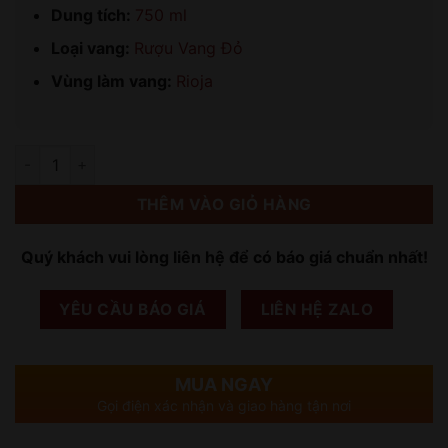
Dung tích:
750 ml
Loại vang:
Rượu Vang Đỏ
Vùng làm vang:
Rioja
Số lượng
THÊM VÀO GIỎ HÀNG
Quý khách vui lòng liên hệ để có báo giá chuẩn nhất!
YÊU CẦU BÁO GIÁ
LIÊN HỆ ZALO
MUA NGAY
Gọi điện xác nhận và giao hàng tận nơi