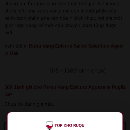
những tín đồ rượu vang trên toàn thế giới. Nó không
chỉ là một chai rượu vang, mà còn là một phần của
hành trình khám phá văn hóa Ý đích thực, nơi mà mỗi
giọt rượu vang kể một câu chuyện chưa từng được
viết.
Xem thêm:
Rượu Vang Epicuro Salice Salentino Aged
In Oak
5/5 - (389 bình chọn)
389 đánh giá cho
Rượu Vang Epicuro Appassite Puglia
IGP
Chưa có đánh giá nào.