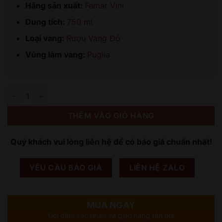
Hãng sản xuất:
Femar Vini
Dung tích:
750 ml
Loại vang:
Rượu Vang Đỏ
Vùng làm vang:
Puglia
Số lượng
THÊM VÀO GIỎ HÀNG
Quý khách vui lòng liên hệ để có báo giá chuẩn nhất!
YÊU CẦU BÁO GIÁ
LIÊN HỆ ZALO
MUA NGAY
Gọi điện xác nhận và giao hàng tận nơi