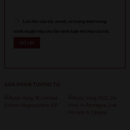
XIN LỖI
Sản phẩm chỉ dành cho người đủ 18 tuổi!
Lưu tên của tôi, email, và trang web trong
This product is only for people over 18 years old!
trình duyệt này cho lần bình luận kế tiếp của tôi.
QUAY LẠI SAU
COME BACK LATER
SẢN PHẨM TƯƠNG TỰ