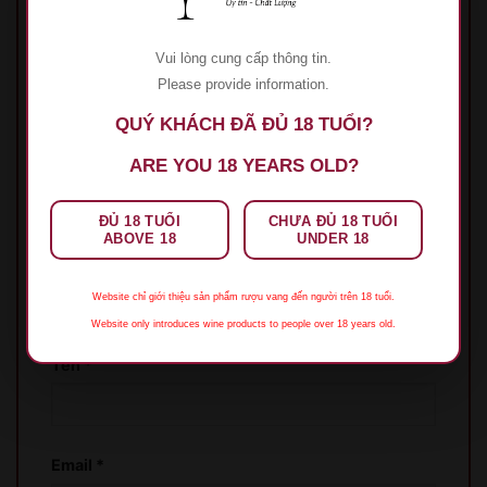
Hãy là người đầu tiên nhận xét “Rượu Vang
Epicuro Appassite Puglia IGP”
Vui lòng cung cấp thông tin.
Đánh giá của bạn
*
Please provide information.
1 trên 5 sao
2 trên 5 sao
3 trên 5 sao
4 trên 5
QUÝ KHÁCH ĐÃ ĐỦ 18 TUỔI?
sao
5 trên 5 sao
ARE YOU 18 YEARS OLD?
Đánh giá của bạn
*
ĐỦ 18 TUỔI
CHƯA ĐỦ 18 TUỔI
ABOVE 18
UNDER 18
Website chỉ giới thiệu sản phẩm rượu vang đến người trên 18 tuổi.
Website only introduces wine products to people over 18 years old.
Tên
*
Email
*