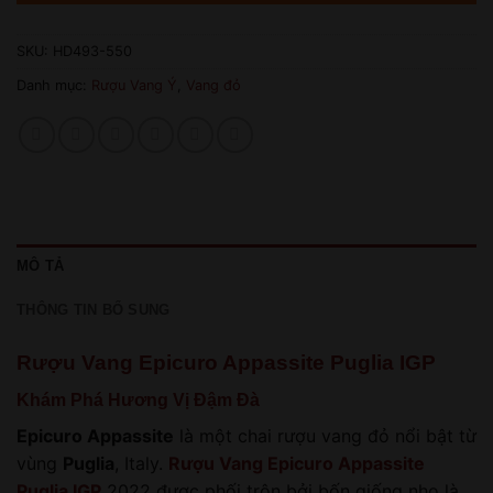
SKU:
HD493-550
Danh mục:
Rượu Vang Ý
,
Vang đỏ
MÔ TẢ
THÔNG TIN BỔ SUNG
Rượu Vang Epicuro Appassite Puglia IGP
Khám Phá Hương Vị Đậm Đà
Epicuro Appassite
là một chai rượu vang đỏ nổi bật từ
vùng
Puglia
, Italy.
Rượu Vang Epicuro Appassite
Puglia IGP
2022 được phối trộn bởi bốn giống nho là