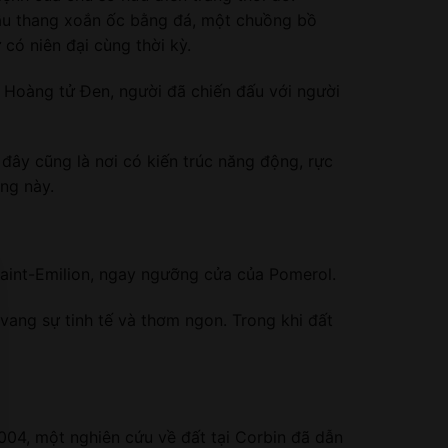
 cầu thang xoắn ốc bằng đá, một chuồng bồ
có niên đại cùng thời kỳ.
ề Hoàng tử Đen, người đã chiến đấu với người
ây cũng là nơi có kiến ​​trúc năng động, rực
ang này.
aint-Emilion, ngay ngưỡng cửa của Pomerol.
 vang sự tinh tế và thơm ngon. Trong khi đất
2004, một nghiên cứu về đất tại Corbin đã dẫn