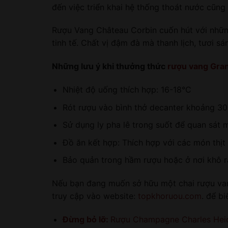
đến việc triển khai hệ thống thoát nước cũng
Rượu Vang Château Corbin cuốn hút với nhữn
tinh tế. Chất vị đậm đà mà thanh lịch, tươi sá
Những lưu ý khi thưởng thức
rượu vang Gra
Nhiệt độ uống thích hợp: 16-18°C
Rót rượu vào bình thở decanter khoảng 30 
Sử dụng ly pha lê trong suốt để quan sát 
Đồ ăn kết hợp: Thích hợp với các món thịt
Bảo quản trong hầm rượu hoặc ở nơi khô 
Nếu bạn đang muốn sở hữu một chai rượu vang 
truy cập vào website:
topkhoruou.com
. để b
Đừng bỏ lỡ:
Rượu Champagne Charles Heid