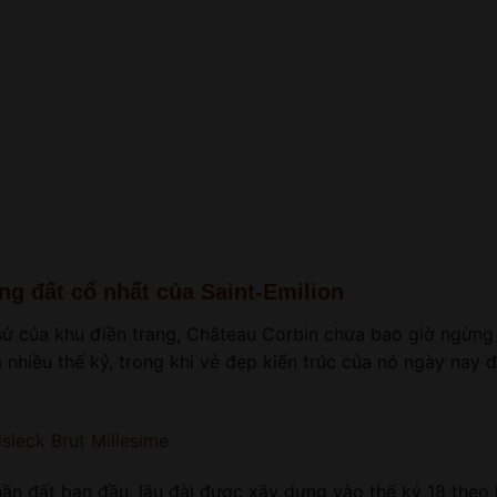
g đất cổ nhất của Saint-Emilion
 sử của khu điền trang, Château Corbin chưa bao giờ ngừng
nhiều thế kỷ, trong khi vẻ đẹp kiến ​​trúc của nó ngày nay
.
ieck Brut Millesime
n đất ban đầu, lâu đài được xây dựng vào thế kỷ 18 theo l