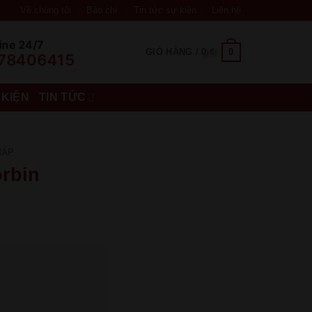
Về chúng tôi
Báo chí
Tin tức sự kiện
Liên hệ
ine 24/7
0
GIỎ HÀNG /
0
₫
78406415
 KIỆN
TIN TỨC
HÁP
rbin