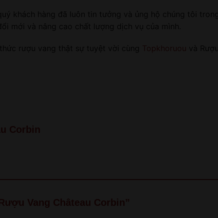
old!
quý khách hàng đã luôn tin tưởng và ủng hộ chúng tôi tron
đổi mới và nâng cao chất lượng dịch vụ của mình.
QUAY LẠI SAU
COME BACK LATER
hức rượu vang thật sự tuyệt vời cùng
Topkhoruou
và Rượu
)
u Corbin
 “Rượu Vang Château Corbin”