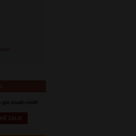
deaux
G
o giá chuẩn nhất!
 HỆ ZALO