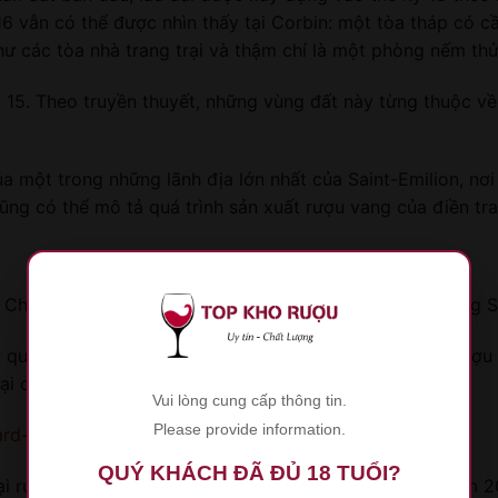
 16 vẫn có thể được nhìn thấy tại Corbin: một tòa tháp có
 các tòa nhà trang trại và thậm chí là một phòng nếm thử 
ỷ 15. Theo truyền thuyết, những vùng đất này từng thuộc v
một trong những lãnh địa lớn nhất của Saint-Emilion, nơi đ
cũng có thể mô tả quá trình sản xuất rượu vang của điền tr
 Château Corbin rộng 13 ha nằm ở phía tây bắc của vùng S
 quanh lâu đài trên nền đất sét giàu sắt, mang lại cho rượu
lại cho rượu vang sự đậm đà.
Vui lòng cung cấp thông tin.
Please provide information.
rd-Duchene Rose
QUÝ KHÁCH ĐÃ ĐỦ 18 TUỔI?
ại rượu vang có độ phức tạp và thanh lịch tuyệt vời. Năm 