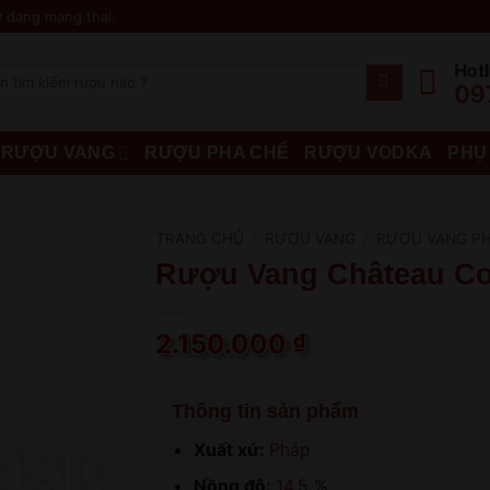
 đang mang thai.
Hotl
09
RƯỢU VANG
RƯỢU PHA CHẾ
RƯỢU VODKA
PHỤ
TRANG CHỦ
/
RƯỢU VANG
/
RƯỢU VANG P
Rượu Vang Château Co
2.150.000
₫
Thông tin sản phẩm
Xuất xứ:
Pháp
Nồng độ:
14.5 %