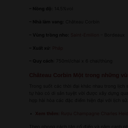
– Nồng độ:
14.5%vol
– Nhà làm vang:
Château Corbin
– Vùng trồng nho:
Saint-Emilion
– Bordeaux
– Xuất xứ
:
Pháp
– Quy cách
: 750ml/chai x 6 chai/thùng
Château Corbin Một trong những vùn
Trong suốt các thời đại khác nhau trong lịch
tự hào có di sản tuyệt vời được xây dựng qua 
hợp hài hòa các đặc điểm hiện đại với lịch sử
Xem thêm:
Rượu Champagne Charles Heids
Theo phong cách tân cổ điển và nằm cạnh phầ