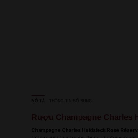
MÔ TẢ
THÔNG TIN BỔ SUNG
Rượu Champagne Charles H
Champagne Charles Heidsieck Rosé Réser
từ tâm huyết và truyền thống lâu đời của nh