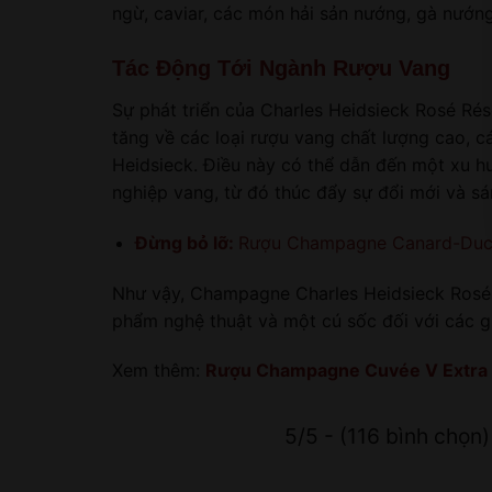
ngừ, caviar, các món hải sản nướng, gà nướng
Tác Động Tới Ngành Rượu Vang
Sự phát triển của Charles Heidsieck Rosé Ré
tăng về các loại rượu vang chất lượng cao, c
Heidsieck. Điều này có thể dẫn đến một xu h
nghiệp vang, từ đó thúc đẩy sự đổi mới và sá
Đừng bỏ lỡ:
Rượu Champagne Canard-Duche
Như vậy, Champagne Charles Heidsieck Rosé R
phẩm nghệ thuật và một cú sốc đối với các g
Xem thêm:
Rượu Champagne Cuvée V Extra 
5/5 - (116 bình chọn)