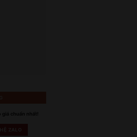
G
o giá chuẩn nhất!
 HỆ ZALO