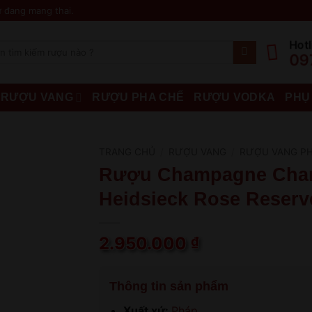
 đang mang thai.
Hotl
09
RƯỢU VANG
RƯỢU PHA CHẾ
RƯỢU VODKA
PHỤ
TRANG CHỦ
/
RƯỢU VANG
/
RƯỢU VANG P
Rượu Champagne Char
Heidsieck Rose Reserv
2.950.000
₫
Thông tin sản phẩm
Xuất xứ:
Pháp