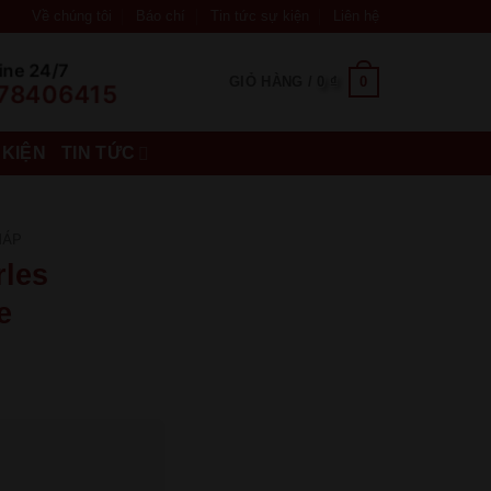
Về chúng tôi
Báo chí
Tin tức sự kiện
Liên hệ
ine 24/7
0
GIỎ HÀNG /
0
₫
78406415
 KIỆN
TIN TỨC
HÁP
les
e