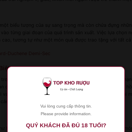
 một biểu tượng của sự sang trọng mà còn chứa đựng những 
ào từng giai đoạn của quá trình sản xuất. Việc lựa chọn ng
 cao, tương tự như một món quà được trao tặng với tất cả
rd-Duchene Demi-Sec
Biệt
trong những dịp đặc biệt hay những buổi tiệc tối lãng mạn
 bạn có thể tưởng tượng một buổi tối bên ánh nến, nơi sắc 
i vang vọng. Mỗi ngụm rượu không chỉ mang lại niềm vui mà
 cảm ấy.
Vui lòng cung cấp thông tin.
Please provide information.
QUÝ KHÁCH ĐÃ ĐỦ 18 TUỔI?
ư hàu sống, ốc bulot, tôm Bắc Cực, salad hay gỏi, các món 