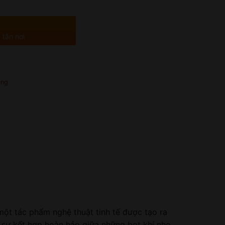
 tận nơi
ắng
một tác phẩm nghệ thuật tinh tế được tạo ra
 sự kết hợp hoàn hảo giữa những bọt khí nhẹ