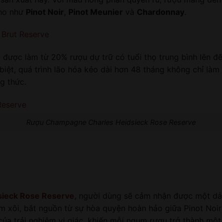
nho như
Pinot Noir
,
Pinot Meunier
và
Chardonnay
.
Brut Reserve
được làm từ 20% rượu dự trữ có tuổi thọ trung bình lên đ
 biệt, quá trình lão hóa kéo dài hơn 48 tháng không chỉ l
g thức.
Rượu Champagne Charles Heidsieck Rose Reserve
ieck Rose Reserve
, người dùng sẽ cảm nhận được một dải
m xôi, bắt nguồn từ sự hòa quyện hoàn hảo giữa Pinot Noir
a trải nghiệm vị giác, khiến mỗi ngụm rượu trở thành một 