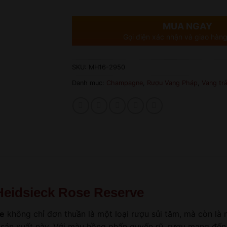
MUA NGAY
Gọi điện xác nhận và giao hàng
SKU:
MH16-2950
Danh mục:
Champagne
,
Rượu Vang Pháp
,
Vang tr
eidsieck Rose Reserve
ve
không chỉ đơn thuần là một loại rượu sủi tăm, mà còn là 
à sản xuất này. Với màu hồng phấn quyến rũ, rượu mang đến