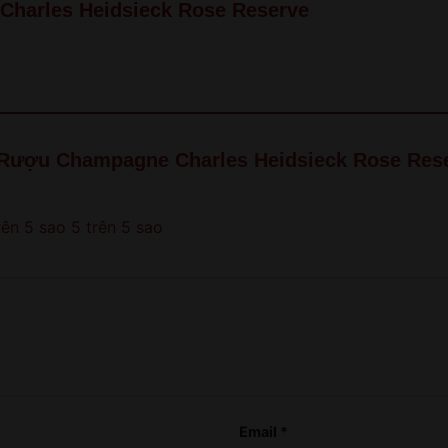
old!
harles Heidsieck Rose Reserve
QUAY LẠI SAU
COME BACK LATER
 “Rượu Champagne Charles Heidsieck Rose Res
rên 5 sao
5 trên 5 sao
Email
*