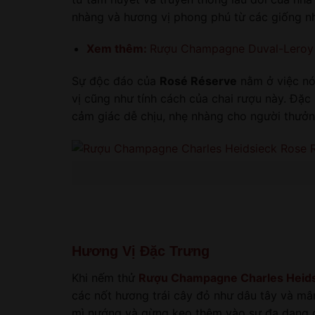
nhàng và hương vị phong phú từ các giống 
Xem thêm:
Rượu Champagne Duval-Leroy 
Sự độc đáo của
Rosé Réserve
nằm ở việc nó 
vị cũng như tính cách của chai rượu này. Đặc
cảm giác dễ chịu, nhẹ nhàng cho người thưởn
Hương Vị Đặc Trưng
Khi nếm thử
Rượu Champagne Charles Heids
các nốt hương trái cây đỏ như dâu tây và mâ
mì nướng và gừng kẹo thêm vào sự đa dạng củ