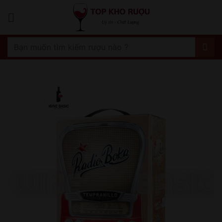
Bỏ
qua
nội
dung
Tìm
kiếm: