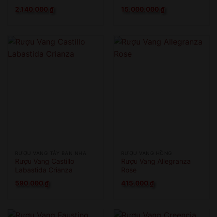
2.140.000
₫
15.000.000
₫
QUAY LẠI SAU
COME BACK LATER
RƯỢU VANG TÂY BAN NHA
RƯỢU VANG HỒNG
Rượu Vang Castillo
Rượu Vang Allegranza
Labastida Crianza
Rose
590.000
₫
415.000
₫