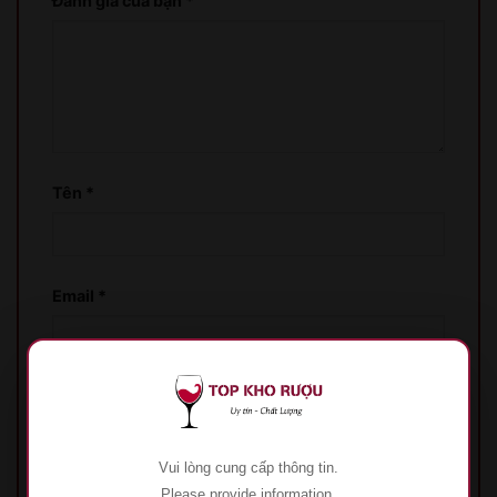
Đánh giá của bạn
*
Tên
*
Email
*
Lưu tên của tôi, email, và trang web trong
trình duyệt này cho lần bình luận kế tiếp của tôi.
Vui lòng cung cấp thông tin.
Please provide information.