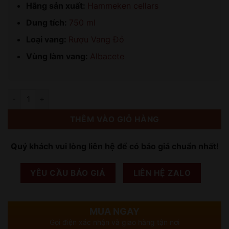
Hãng sản xuất:
Hammeken cellars
Dung tích:
750 ml
Loại vang:
Rượu Vang Đỏ
Vùng làm vang:
Albacete
Số lượng
THÊM VÀO GIỎ HÀNG
Quý khách vui lòng liên hệ để có báo giá chuẩn nhất!
YÊU CẦU BÁO GIÁ
LIÊN HỆ ZALO
MUA NGAY
Gọi điện xác nhận và giao hàng tận nơi