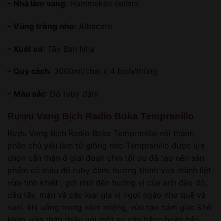
– Nhà làm vang:
Hammeken cellars
– Vùng trồng nho:
Albacete
– Xuất xứ
: Tây Ban Nha
– Quy cách
: 3000ml/chai x 4 bịch/thùng
– Màu sắc
: Đỏ ruby đậm
Rượu Vang Bịch Radio Boka Tempranillo
Rượu Vang Bịch Radio Boka Tempranillo với thành
phần chủ yếu làm từ giống nho Tempranillo được lựa
chọn cẩn thận ở giai đoạn chín tối ưu đã tạo nên sản
phẩm có màu đỏ ruby ​​đậm. hương thơm vừa mãnh liệt
vừa tinh khiết , gợi nhớ đến hương vị của anh đào đỏ,
dâu tây, mận và các loại gia vị ngọt ngào như quế và
vani. khi uống trong vòm miệng, vừa tạo cảm giác khô
khan, vừa thân thiện với một sự cân bằng hoàn hảo