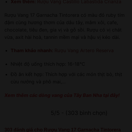
Xem thêm:
Rượu Vang Castillo Labastida Crianza
Rượu Vang 17 Garnacha Tintorera có màu đỏ ruby tím
đậm cùng hương thơm của dâu tây, mâm xôi, cafe,
chocolate, tiêu đen, gia vị và gỗ sồi. Rượu có vị chát
vừa, axit hài hoà, tannin mềm mại và hậu vị kéo dài.
Tham khảo nhanh:
Rượu Vang Artero Reserva
Nhiệt độ uống thích hợp: 16-18°C
Đồ ăn kết hợp: Thích hợp với các món thịt bò, thịt
cừu nướng và phô mai,…
Xem thêm các dòng vang của Tây Ban Nha
tại đây!
5/5 - (303 bình chọn)
303 đánh giá cho
Rượu Vang 17 Garnacha Tintorera