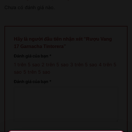
Chưa có đánh giá nào.
Hãy là người đầu tiên nhận xét “Rượu Vang
17 Garnacha Tintorera”
Đánh giá của bạn
*
1 trên 5 sao
2 trên 5 sao
3 trên 5 sao
4 trên 5
sao
5 trên 5 sao
Đánh giá của bạn
*