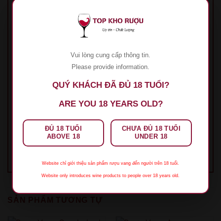
Tên
*
Email
*
Vui lòng cung cấp thông tin.
Please provide information.
QUÝ KHÁCH ĐÃ ĐỦ 18 TUỔI?
Lưu tên của tôi, email, và trang web trong
ARE YOU 18 YEARS OLD?
trình duyệt này cho lần bình luận kế tiếp của tôi.
ĐỦ 18 TUỔI
CHƯA ĐỦ 18 TUỔI
ABOVE 18
UNDER 18
Website chỉ giới thiệu sản phẩm rượu vang đến người trên 18 tuổi.
Website only introduces wine products to people over 18 years old.
SẢN PHẨM TƯƠNG TỰ