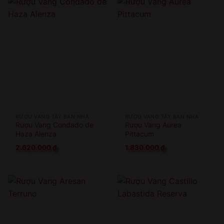
XIN LỖI
Sản phẩm chỉ dành cho người đủ 18 tuổi!
This product is only for people over 18 years old!
QUAY LẠI SAU
COME BACK LATER
RƯỢU VANG TÂY BAN NHA
RƯỢU VANG TÂY BAN NHA
Rượu Vang Condado de
Rượu Vang Aurea
Haza Alenza
Pittacum
2.620.000
₫
1.830.000
₫