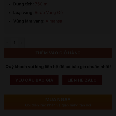
Dung tích:
750 ml
Loại vang:
Rượu Vang Đỏ
Vùng làm vang:
Almansa
Số lượng
THÊM VÀO GIỎ HÀNG
Quý khách vui lòng liên hệ để có báo giá chuẩn nhất!
YÊU CẦU BÁO GIÁ
LIÊN HỆ ZALO
MUA NGAY
Gọi điện xác nhận và giao hàng tận nơi