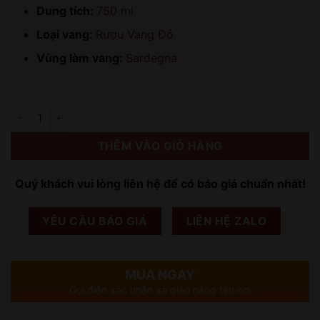
Dung tích:
750 ml
Loại vang:
Rượu Vang Đỏ
Vùng làm vang:
Sardegna
Số lượng
THÊM VÀO GIỎ HÀNG
Quý khách vui lòng liên hệ để có báo giá chuẩn nhất!
YÊU CẦU BÁO GIÁ
LIÊN HỆ ZALO
MUA NGAY
Gọi điện xác nhận và giao hàng tận nơi