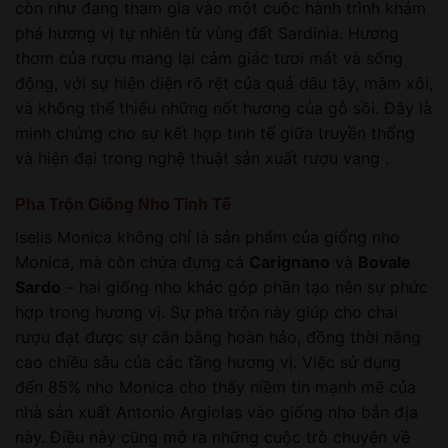
còn như đang tham gia vào một cuộc hành trình khám
phá hương vị tự nhiên từ vùng đất Sardinia. Hương
thơm của rượu mang lại cảm giác tươi mát và sống
động, với sự hiện diện rõ rệt của quả dâu tây, mâm xôi,
và không thể thiếu những nốt hương của gỗ sồi. Đây là
minh chứng cho sự kết hợp tinh tế giữa truyền thống
và hiện đại trong nghệ thuật sản xuất rượu vang .
Pha Trộn Giống Nho Tinh Tế
Iselis Monica không chỉ là sản phẩm của giống nho
Monica, mà còn chứa đựng cả
Carignano
và
Bovale
Sardo
– hai giống nho khác góp phần tạo nên sự phức
hợp trong hương vị. Sự pha trộn này giúp cho chai
rượu đạt được sự cân bằng hoàn hảo, đồng thời nâng
cao chiều sâu của các tầng hương vị. Việc sử dụng
đến 85% nho Monica cho thấy niềm tin mạnh mẽ của
nhà sản xuất Antonio Argiolas vào giống nho bản địa
này. Điều này cũng mở ra những cuộc trò chuyện về