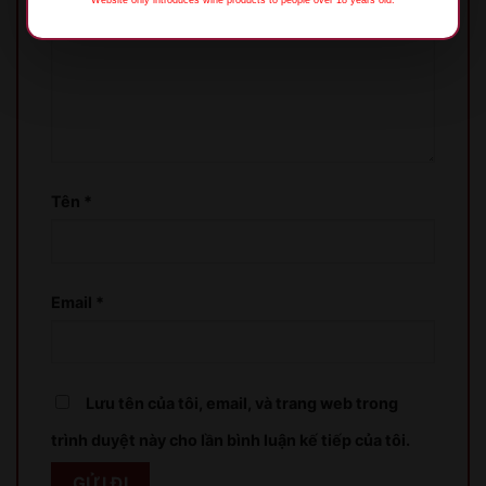
Đánh giá của bạn
*
XIN LỖI
Tên
*
Sản phẩm chỉ dành cho người đủ 18 tuổi!
This product is only for people over 18 years old!
Email
*
QUAY LẠI SAU
COME BACK LATER
Lưu tên của tôi, email, và trang web trong
trình duyệt này cho lần bình luận kế tiếp của tôi.