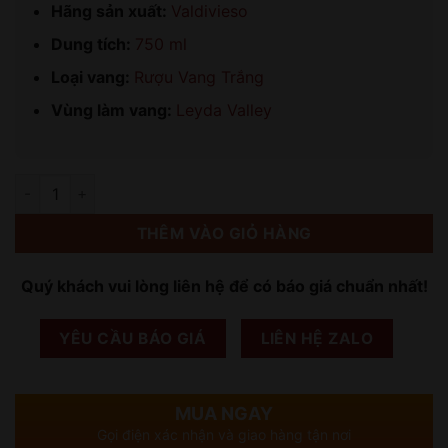
Hãng sản xuất:
Valdivieso
Dung tích:
750 ml
Loại vang:
Rượu Vang Trắng
Vùng làm vang:
Leyda Valley
Số lượng
THÊM VÀO GIỎ HÀNG
Quý khách vui lòng liên hệ để có báo giá chuẩn nhất!
YÊU CẦU BÁO GIÁ
LIÊN HỆ ZALO
MUA NGAY
Gọi điện xác nhận và giao hàng tận nơi