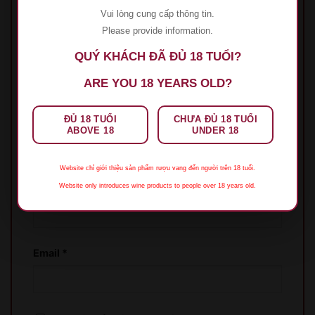
Đánh giá của bạn
*
Vui lòng cung cấp thông tin.
1 trên 5 sao
2 trên 5 sao
3 trên 5 sao
4 trên 5
Please provide information.
sao
5 trên 5 sao
QUÝ KHÁCH ĐÃ ĐỦ 18 TUỔI?
Đánh giá của bạn
*
ARE YOU 18 YEARS OLD?
ĐỦ 18 TUỔI
CHƯA ĐỦ 18 TUỔI
ABOVE 18
UNDER 18
Website chỉ giới thiệu sản phẩm rượu vang đến người trên 18 tuổi.
Tên
*
Website only introduces wine products to people over 18 years old.
Email
*
XIN LỖI