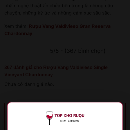
phẩm nghệ thuật ẩn chứa bên trong là những câu
chuyện, những ký ức và những cảm xúc sâu sắc.
Xem thêm:
Rượu Vang Valdivieso Gran Reserva
Chardonnay
5/5 - (367 bình chọn)
367 đánh giá cho
Rượu Vang Valdivieso Single
Vineyard Chardonnay
Chưa có đánh giá nào.
Hãy là người đầu tiên nhận xét “Rượu Vang
Valdivieso Single Vineyard Chardonnay”