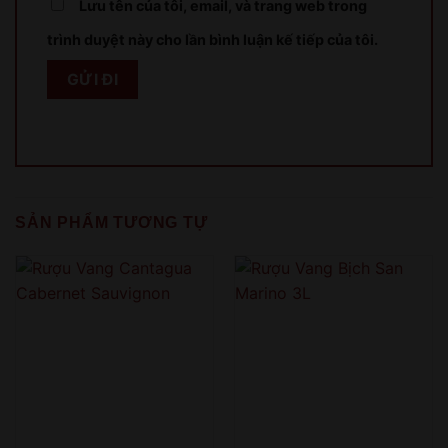
Lưu tên của tôi, email, và trang web trong
Sản phẩm chỉ dành cho người đủ 18 tuổi!
trình duyệt này cho lần bình luận kế tiếp của tôi.
This product is only for people over 18 years old!
QUAY LẠI SAU
COME BACK LATER
SẢN PHẨM TƯƠNG TỰ