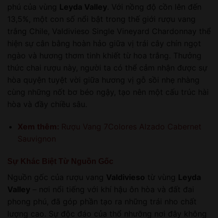
phú của vùng
Leyda Valley
. Với nồng độ cồn lên đến
13,5%, một con số nổi bật trong thế giới rượu vang
trắng Chile, Valdivieso Single Vineyard Chardonnay thể
hiện sự cân bằng hoàn hảo giữa vị trái cây chín ngọt
ngào và hương thơm tinh khiết từ hoa trắng. Thưởng
thức chai rượu này, người ta có thể cảm nhận được sự
hòa quyện tuyệt vời giữa hương vị gỗ sồi nhẹ nhàng
cùng những nốt bơ béo ngậy, tạo nên một cấu trúc hài
hòa và đầy chiều sâu.
Xem thêm:
Rượu Vang 7Colores Alzado Cabernet
Sauvignon
Sự Khác Biệt Từ Nguồn Gốc
Nguồn gốc của rượu vang
Valdivieso
từ vùng
Leyda
Valley
– nơi nổi tiếng với khí hậu ôn hòa và đất đai
phong phú, đã góp phần tạo ra những trái nho chất
lượng cao. Sự độc đáo của thổ nhưỡng nơi đây không