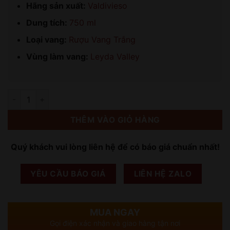
Hãng sản xuất:
Valdivieso
Dung tích:
750 ml
Loại vang:
Rượu Vang Trắng
Vùng làm vang:
Leyda Valley
Số lượng
THÊM VÀO GIỎ HÀNG
Quý khách vui lòng liên hệ để có báo giá chuẩn nhất!
YÊU CẦU BÁO GIÁ
LIÊN HỆ ZALO
MUA NGAY
Gọi điện xác nhận và giao hàng tận nơi