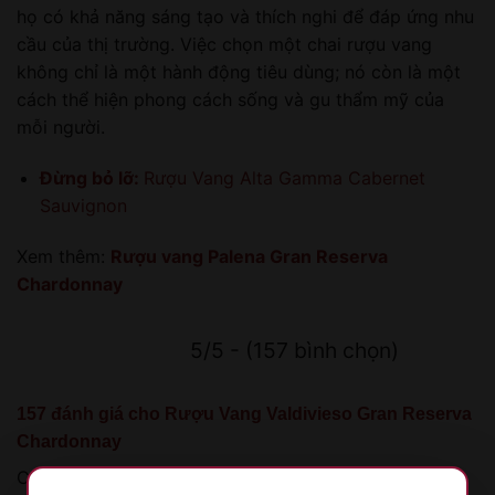
họ có khả năng sáng tạo và thích nghi để đáp ứng nhu
cầu của thị trường. Việc chọn một chai rượu vang
không chỉ là một hành động tiêu dùng; nó còn là một
cách thể hiện phong cách sống và gu thẩm mỹ của
mỗi người.
Đừng bỏ lỡ:
Rượu Vang Alta Gamma Cabernet
Sauvignon
Xem thêm:
Rượu vang Palena Gran Reserva
Chardonnay
5/5 - (157 bình chọn)
157 đánh giá cho
Rượu Vang Valdivieso Gran Reserva
Chardonnay
Chưa có đánh giá nào.