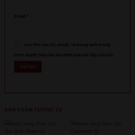
XIN LỖI
Email
*
Sản phẩm chỉ dành cho người đủ 18 tuổi!
This product is only for people over 18 years old!
Lưu tên của tôi, email, và trang web trong
trình duyệt này cho lần bình luận kế tiếp của tôi.
QUAY LẠI SAU
COME BACK LATER
SẢN PHẨM TƯƠNG TỰ