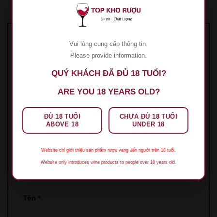
Vui lòng cung cấp thông tin.
Hãy là người đầu tiên nhận xét “Rượu Vang
Please provide information.
Valdivieso Gran Reserva Chardonnay”
Đánh giá của bạn
*
QUÝ KHÁCH ĐÃ ĐỦ 18 TUỔI?
1 trên 5 sao
2 trên 5 sao
3 trên 5 sao
4 trên 5
ARE YOU 18 YEARS OLD?
sao
5 trên 5 sao
Đánh giá của bạn
*
ĐỦ 18 TUỔI
CHƯA ĐỦ 18 TUỔI
ABOVE 18
UNDER 18
Website chỉ giới thiệu sản phẩm rượu vang đến người trên 18 tuổi.
Website only introduces wine products to people over 18 years old.
Tên
*