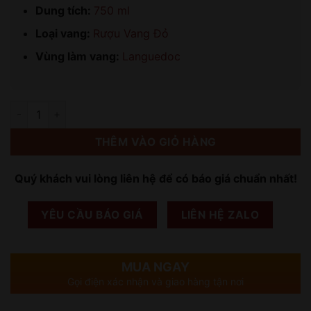
Dung tích:
750 ml
Loại vang:
Rượu Vang Đỏ
Vùng làm vang:
Languedoc
Số lượng
THÊM VÀO GIỎ HÀNG
Quý khách vui lòng liên hệ để có báo giá chuẩn nhất!
YÊU CẦU BÁO GIÁ
LIÊN HỆ ZALO
MUA NGAY
Gọi điện xác nhận và giao hàng tận nơi