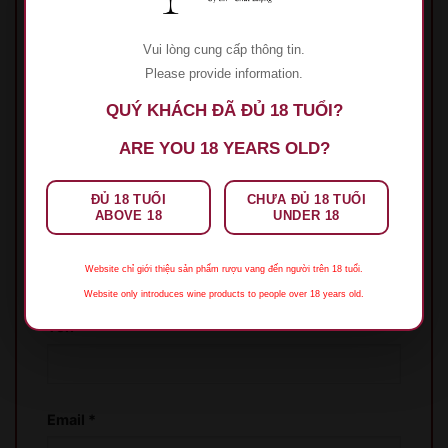
Hãy là người đầu tiên nhận xét “Rượu Vang
Tonnerre De Dieu Faugeres”
Vui lòng cung cấp thông tin.
Đánh giá của bạn
*
Please provide information.
QUÝ KHÁCH ĐÃ ĐỦ 18 TUỔI?
ARE YOU 18 YEARS OLD?
Đánh giá của bạn
*
ĐỦ 18 TUỔI
CHƯA ĐỦ 18 TUỔI
ABOVE 18
UNDER 18
Website chỉ giới thiệu sản phẩm rượu vang đến người trên 18 tuổi.
Website only introduces wine products to people over 18 years old.
Tên
*
Email
*
XIN LỖI