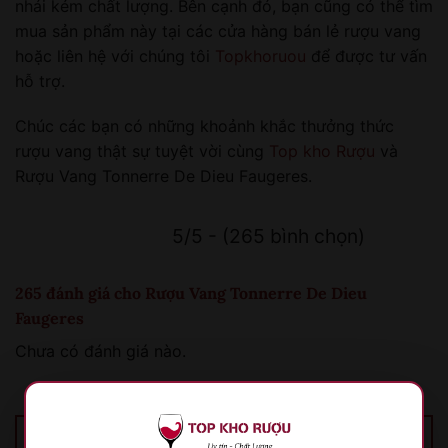
nhái kém chất lượng. Bên cạnh đó, bạn cũng có thể tìm
mua sản phẩm này tại các cửa hàng bán lẻ rượu vang
hoặc liên hệ với chúng tôi
Topkhoruou
để được tư vấn
hỗ trợ.
Chúc các bạn có những khoảnh khắc thưởng thức
rượu vang thật sự tuyệt vời cùng
Top kho Rượu
và
Rượu Vang Tonnerre De Dieu Faugeres.
5/5 - (265 bình chọn)
265 đánh giá cho
Rượu Vang Tonnerre De Dieu
Faugeres
Chưa có đánh giá nào.