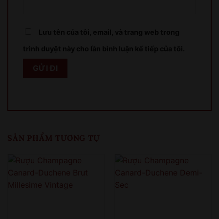
Sản phẩm chỉ dành cho người đủ 18 tuổi!
Lưu tên của tôi, email, và trang web trong
This product is only for people over 18 years old!
trình duyệt này cho lần bình luận kế tiếp của tôi.
QUAY LẠI SAU
COME BACK LATER
SẢN PHẨM TƯƠNG TỰ