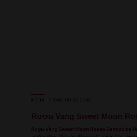
MÔ TẢ
THÔNG TIN BỔ SUNG
Rượu Vang Sweet Moon Ro
Rượu Vang Sweet Moon Rosso Semidolce
là
vị độc đáo. Với sắc đỏ rực rỡ, chiếc “áo cho