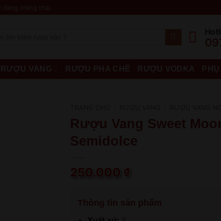
 đang mang thai.
Hotl
09
RƯỢU VANG
RƯỢU PHA CHẾ
RƯỢU VODKA
PHỤ
TRANG CHỦ
/
RƯỢU VANG
/
RƯỢU VANG N
Rượu Vang Sweet Moo
Semidolce
250.000
₫
Thông tin sản phẩm
Xuất xứ:
Ý