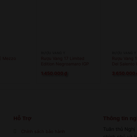
RƯỢU VANG Ý
RƯỢU VANG Ý
E Mezzo
Rượu Vang 17 Limited
Rượu Vang 1
Edition Negroamaro IGP
Del Salento 
1.450.000
₫
3.650.000
Hỗ Trợ
Thông tin ng
Tuân thủ Nghị
Chính sách bảo hành
chính phủ và 