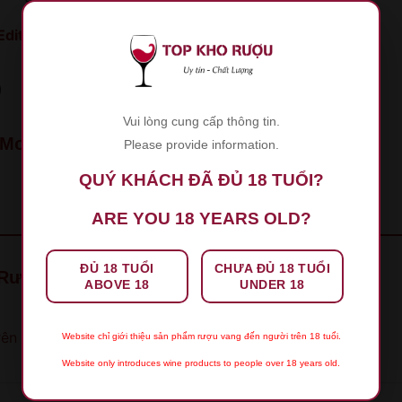
ition Collefrisio
)
Vui lòng cung cấp thông tin.
 Moon Rosso Semidolce
Please provide information.
QUÝ KHÁCH ĐÃ ĐỦ 18 TUỔI?
ARE YOU 18 YEARS OLD?
ĐỦ 18 TUỔI
CHƯA ĐỦ 18 TUỔI
t “Rượu Vang Sweet Moon Rosso Semidolce”
ABOVE 18
UNDER 18
rên 5 sao
5 trên 5 sao
Website chỉ giới thiệu sản phẩm rượu vang đến người trên 18 tuổi.
Website only introduces wine products to people over 18 years old.