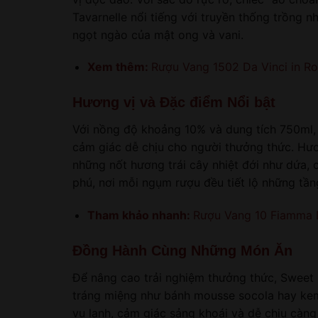
Tavarnelle nổi tiếng với truyền thống trồng 
ngọt ngào của mật ong và vani.
Xem thêm:
Rượu Vang 1502 Da Vinci in R
Hương vị và Đặc điểm Nổi bật
Với nồng độ khoảng 10% và dung tích 750ml
cảm giác dễ chịu cho người thưởng thức. Hươ
những nốt hương trái cây nhiệt đới như dứa, 
phú, nơi mỗi ngụm rượu đều tiết lộ những tầ
Tham khảo nhanh:
Rượu Vang 10 Fiamma
Đồng Hành Cùng Những Món Ăn
Để nâng cao trải nghiệm thưởng thức, Sweet
tráng miệng như bánh mousse socola hay kem 
vụ lạnh, cảm giác sảng khoái và dễ chịu càng