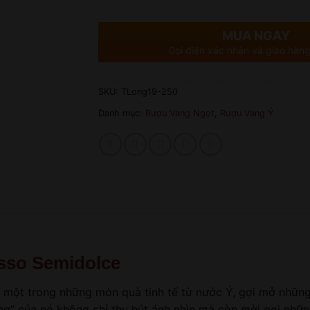
MUA NGAY
Gọi điện xác nhận và giao hàng
SKU:
TLong19-250
Danh mục:
Rượu Vang Ngọt
,
Rượu Vang Ý
sso Semidolce
 một trong những món quà tinh tế từ nước Ý, gợi mở nhữn
àng” của nó không chỉ thu hút ánh nhìn mà còn mời gọi nhữ