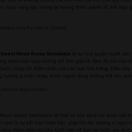
nho, rượu vang này mang lại hương thơm quyến rũ, kết hợp 
omagna Uve Portate A Cesena
,
Sweet Moon Rosso Semidolce
là sự hòa quyện tuyệt vời 
ng thơm của rượu không chỉ đơn giản là đậm đà mà còn rấ
chuối, cùng với điểm nhấn của các loại hoa trắng. Điều này
ng hương vị khác nhau, khiến người dùng không thể nào quê
 D’Amore Negroamaro
 Moon Rosso Semidolce sẽ thật sự tỏa sáng khi được kết 
vani là sự kết hợp hoàn hảo, giúp tôn lên hương vị ngọt 
 tăng thêm niềm vui cho buổi gặp gỡ bạn bè hoặc gia đình.