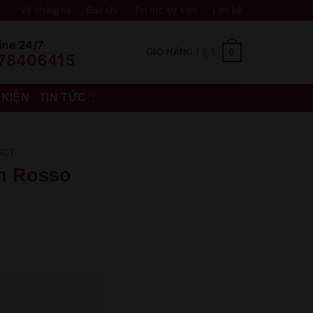
Về chúng tôi
Báo chí
Tin tức sự kiện
Liên hệ
ine 24/7
0
GIỎ HÀNG /
0
₫
78406415
 KIỆN
TIN TỨC
GỌT
n Rosso