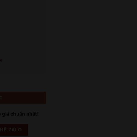
le
G
o giá chuẩn nhất!
 HỆ ZALO