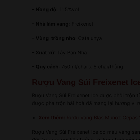
– Nồng độ:
11.5%vol
– Nhà làm vang:
Freixenet
– Vùng trồng nho
: Catalunya
– Xuất xứ
: Tây Ban Nha
– Quy cách
: 750ml/chai x 6 chai/thùng
Rượu Vang Sủi Freixenet Ic
Rượu Vang Sủi Freixenet Ice được phối trộn 
được pha trộn hài hoà đã mang lại hương vị 
Xem thêm:
Rượu Vang Blas Munoz Cepas V
Rượu Vang Sủi Freixenet Ice có màu vàng sán
đới. Vị rượu gợi liên tưởng tới kem tươi mềm 