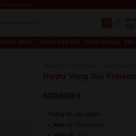
 đang mang thai.
Hotl
09
RƯỢU VANG
RƯỢU PHA CHẾ
RƯỢU VODKA
PHỤ
TRANG CHỦ
/
RƯỢU VANG
/
RƯỢU VANG TÂ
Rượu Vang Sủi Freixene
670.000
₫
Thông tin sản phẩm
Xuất xứ:
Tây Ban Nha
Nồng độ:
11.5%