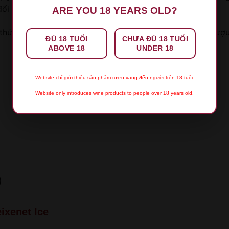
đổi mới và nâng cao chất lượng dịch vụ của mình.
ARE YOU 18 YEARS OLD?
hức rượu vang thật sự tuyệt vời cùng
Topkhoruou
và Rượu 
ĐỦ 18 TUỔI
CHƯA ĐỦ 18 TUỔI
ABOVE 18
UNDER 18
Website chỉ giới thiệu sản phẩm rượu vang đến người trên 18 tuổi.
Website only introduces wine products to people over 18 years old.
XIN LỖI
)
Sản phẩm chỉ dành cho người đủ 18 tuổi!
ixenet Ice
This product is only for people over 18 years