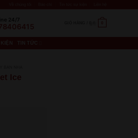
Về chúng tôi
Báo chí
Tin tức sự kiện
Liên hệ
ine 24/7
0
GIỎ HÀNG /
0
₫
78406415
 KIỆN
TIN TỨC
Y BAN NHA
t Ice