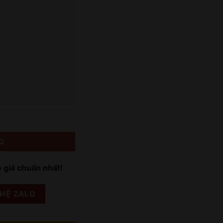
G
o giá chuẩn nhất!
 HỆ ZALO