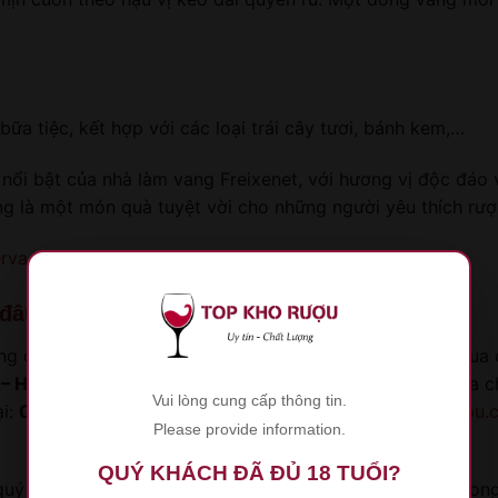
ữa tiệc, kết hợp với các loại trái cây tươi, bánh kem,…
nổi bật của nhà làm vang Freixenet, với hương vị độc đáo v
ng là một món quà tuyệt vời cho những người yêu thích rượ
rva
 đâu?
g để thưởng thức hoặc làm quà tặng, bạn có thể ghé qua 
– Hà Nội
. Đến đây bạn có thể thoải mái ngắm nhìn và lựa 
Vui lòng cung cấp thông tin.
ại:
0978.406.415
hoặc truy cập vào website:
topkhoruou.
Please provide information.
QUÝ KHÁCH ĐÃ ĐỦ 18 TUỔI?
quý khách hàng đã luôn tin tưởng và ủng hộ chúng tôi tron