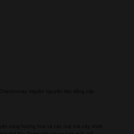
t Chardonnay. Nguồn nguyên liệu đẳng cấp
ện cùng hương hoa và các loại trái cây nhiệt
ơi thở Địa Trung Hải với sự tươi mát, trẻ