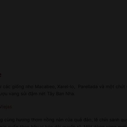
e
từ các giống nho Macabeo, Xarel-lo, Parellada và một chú
rượu vang sủi đậm nét Tây Ban Nha.
iejas
g cùng hương thơm nồng nàn của quả đào, lê chín sánh quy
mịn cuốn theo hậu vị kéo dài quyến rũ. Một dòng vang mơi h