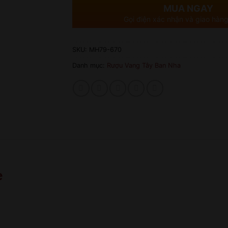
MUA NGAY
Gọi điện xác nhận và giao hàng
SKU:
MH79-670
Danh mục:
Rượu Vang Tây Ban Nha
e