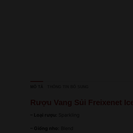
MÔ TẢ
THÔNG TIN BỔ SUNG
Rượu Vang Sủi Freixenet Ic
– Loại rượu:
Sparkling
– Giống nho:
Blend