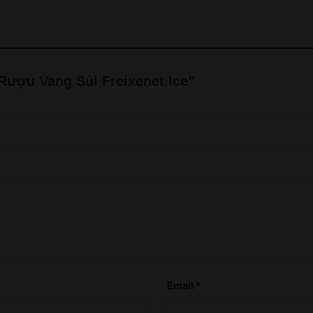
old!
QUAY LẠI SAU
COME BACK LATER
“Rượu Vang Sủi Freixenet Ice”
Email
*