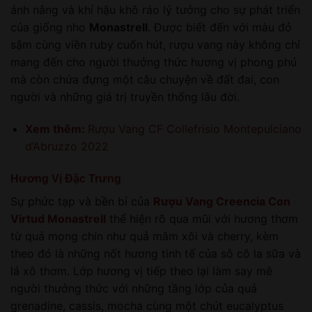
ánh nắng và khí hậu khô ráo lý tưởng cho sự phát triển
của giống nho
Monastrell
. Được biết đến với màu đỏ
sậm cùng viền ruby cuốn hút, rượu vang này không chỉ
mang đến cho người thưởng thức hương vị phong phú
mà còn chứa đựng một câu chuyện về đất đai, con
người và những giá trị truyền thống lâu đời.
Xem thêm:
Rượu Vang CF Collefrisio Montepulciano
d’Abruzzo 2022
Hương Vị Đặc Trưng
Sự phức tạp và bền bỉ của
Rượu Vang Creencia Con
Virtud Monastrell
thể hiện rõ qua mũi với hương thơm
từ quả mọng chín như quả mâm xôi và cherry, kèm
theo đó là những nốt hương tinh tế của sô cô la sữa và
lá xô thơm. Lớp hương vị tiếp theo lại làm say mê
người thưởng thức với những tầng lớp của quả
grenadine, cassis, mocha cùng một chút eucalyptus