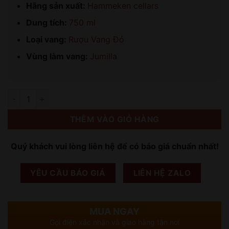
Hãng sản xuất:
Hammeken cellars
Dung tích:
750 ml
Loại vang:
Rượu Vang Đỏ
Vùng làm vang:
Jumilla
Số lượng
THÊM VÀO GIỎ HÀNG
Quý khách vui lòng liên hệ để có báo giá chuẩn nhất!
YÊU CẦU BÁO GIÁ
LIÊN HỆ ZALO
MUA NGAY
Gọi điện xác nhận và giao hàng tận nơi