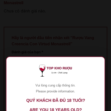
Monastrell
Chưa có đánh giá nào.
Hãy là người đầu tiên nhận xét “Rượu Vang
Creencia Con Virtud Monastrell”
Đánh giá của bạn
*
1 trên 5 sao
2 trên 5 sao
3 trên 5 sao
4 trên 5
sao
5 trên 5 sao
Đánh giá của bạn
*
Vui lòng cung cấp thông tin.
Please provide information.
QUÝ KHÁCH ĐÃ ĐỦ 18 TUỔI?
ARE YOU 18 YEARS OLD?