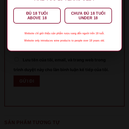
Tên
*
ĐỦ 18 TUỔI
CHƯA ĐỦ 18 TUỔI
ABOVE 18
UNDER 18
Email
*
Website chỉ giới thiệu sản phẩm rượu vang đến người trên 18 tuổi.
Website only introduces wine products to people over 18 years old.
Lưu tên của tôi, email, và trang web trong
trình duyệt này cho lần bình luận kế tiếp của tôi.
XIN LỖI
Sản phẩm chỉ dành cho người đủ 18 tuổi!
This product is only for people over 18 years old!
SẢN PHẨM TƯƠNG TỰ
QUAY LẠI SAU