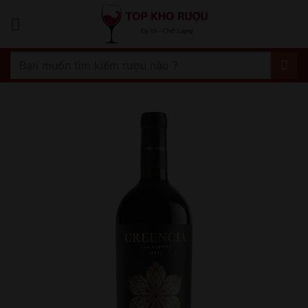
Bỏ
qua
nội
dung
Tìm
kiếm: