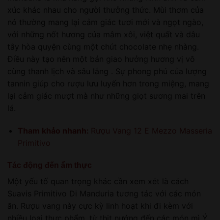
xúc khác nhau cho người thưởng thức. Mùi thơm của
nó thường mang lại cảm giác tươi mới và ngọt ngào,
với những nốt hương của mâm xôi, việt quất và dâu
tây hòa quyện cùng một chút chocolate nhẹ nhàng.
Điều này tạo nên một bản giao hưởng hương vị vô
cùng thanh lịch và sâu lắng . Sự phong phú của lượng
tannin giúp cho rượu lưu luyến hơn trong miệng, mang
lại cảm giác mượt mà như những giọt sương mai trên
lá.
Tham khảo nhanh:
Rượu Vang 12 E Mezzo Masseria
Primitivo
Tác động đến ẩm thực
Một yếu tố quan trọng khác cần xem xét là cách
Suavis Primitivo Di Manduria tương tác với các món
ăn. Rượu vang này cực kỳ linh hoạt khi đi kèm với
nhiều loại thực phẩm, từ thịt nướng đến các món mì Ý