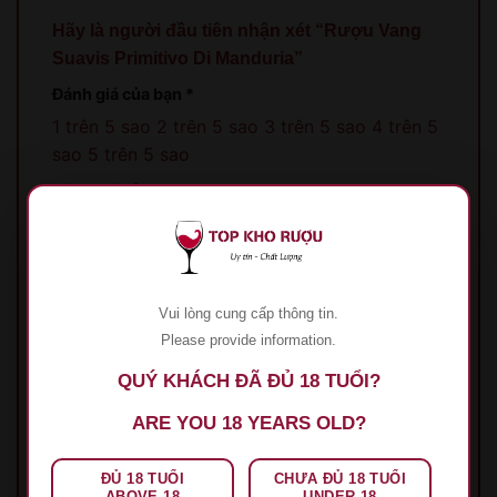
Hãy là người đầu tiên nhận xét “Rượu Vang
Suavis Primitivo Di Manduria”
Đánh giá của bạn
*
1 trên 5 sao
2 trên 5 sao
3 trên 5 sao
4 trên 5
sao
5 trên 5 sao
Đánh giá của bạn
*
Vui lòng cung cấp thông tin.
Please provide information.
QUÝ KHÁCH ĐÃ ĐỦ 18 TUỔI?
Tên
*
ARE YOU 18 YEARS OLD?
ĐỦ 18 TUỔI
CHƯA ĐỦ 18 TUỔI
Email
*
ABOVE 18
UNDER 18