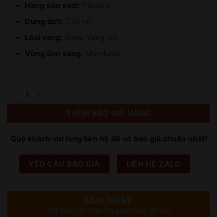
Hãng sản xuất:
Pliniana
Dung tích:
750 ml
Loại vang:
Rượu Vang Đỏ
Vùng làm vang:
Manduria
Số lượng
THÊM VÀO GIỎ HÀNG
Quý khách vui lòng liên hệ để có báo giá chuẩn nhất!
YÊU CẦU BÁO GIÁ
LIÊN HỆ ZALO
MUA NGAY
Gọi điện xác nhận và giao hàng tận nơi