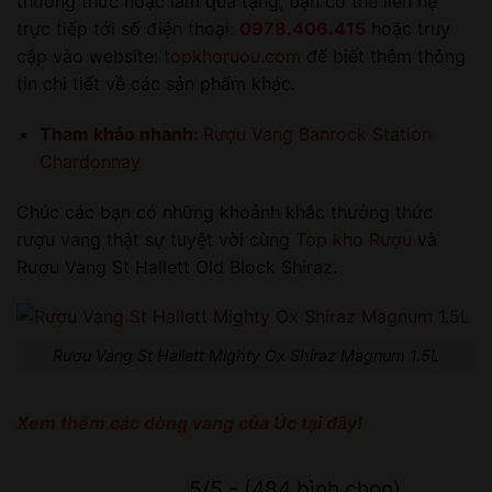
thưởng thức hoặc làm quà tặng, bạn có thể liên hệ
trực tiếp tới số điện thoại:
0978.406.415
hoặc truy
cập vào website:
topkhoruou.com
để biết thêm thông
tin chi tiết về các sản phẩm khác.
Tham khảo nhanh:
Rượu Vang Banrock Station
Chardonnay
Chúc các bạn có những khoảnh khắc thưởng thức
rượu vang thật sự tuyệt vời cùng
Top kho Rượu
và
Rượu Vang St Hallett Old Block Shiraz.
Rượu Vang St Hallett Mighty Ox Shiraz Magnum 1.5L
Xem thêm các dòng vang của Úc tại đây!
5/5 - (484 bình chọn)