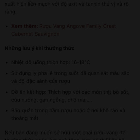
xuất hiện liền mạch với độ axit và tannin thú vị và rõ
ràng.
Xem thêm:
Rượu Vang Angove Family Crest
Cabernet Sauvignon
Những lưu ý khi thưởng thức
Nhiệt độ uống thích hợp: 16-18°C
Sử dụng ly pha lê trong suốt để quan sát màu sắc
và độ đặc sánh của rượu
Đồ ăn kết hợp: Thích hợp với các món thịt bò sốt,
cừu nướng, gan ngỗng, phô mai,…
Bảo quản trong hầm rượu hoặc ở nơi khô ráo và
thoáng mát
Nếu bạn đang muốn sở hữu một chai rượu vang để