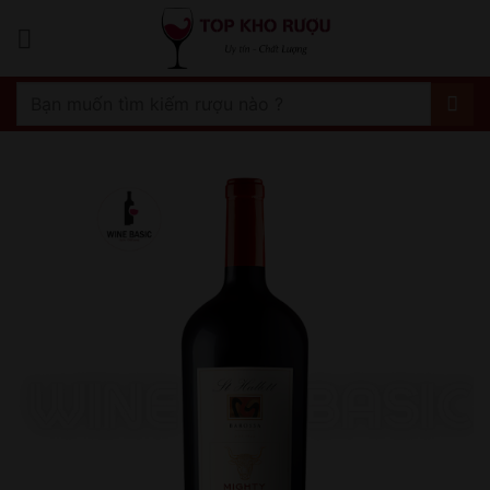
Bỏ
qua
nội
dung
Tìm
kiếm: