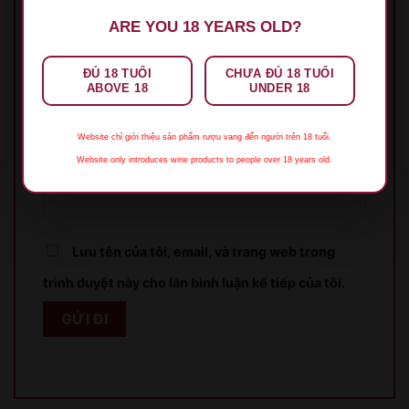
ARE YOU 18 YEARS OLD?
ĐỦ 18 TUỔI
CHƯA ĐỦ 18 TUỔI
Tên
*
ABOVE 18
UNDER 18
Website chỉ giới thiệu sản phẩm rượu vang đến người trên 18 tuổi.
Website only introduces wine products to people over 18 years old.
Email
*
Lưu tên của tôi, email, và trang web trong
trình duyệt này cho lần bình luận kế tiếp của tôi.
XIN LỖI
Sản phẩm chỉ dành cho người đủ 18 tuổi!
This product is only for people over 18 years old!