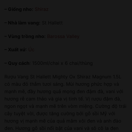
– Giống nho:
Shiraz
– Nhà làm vang:
St Hallett
– Vùng trồng nho:
Barossa Valley
– Xuất xứ
:
Úc
– Quy cách
: 1500ml/chai x 6 chai/thùng
Rượu Vang St Hallett Mighty Ox Shiraz Magnum 1.5L
có màu đỏ thẫm tươi sáng. Mùi hương phức hợp và
mạnh mẽ, đầy hương quả mọng đen đậm đà, vani với
hương rễ cam thảo và gia vị tinh tế. Vị rượu đậm đà,
ngon ngọt và mạnh mẽ trên vòm miệng. Cường độ trái
cây tuyệt vời, được tăng cường bởi gỗ sồi Mỹ với
hương vị mạnh mẽ của quả mâm xôi đen và anh đào
đen. Hương gỗ sồi nổi bật của vani và sô cô la đen