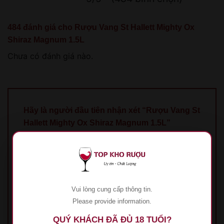
484 đánh giá cho
Rượu Vang St Hallett Mighty Ox
Shiraz Magnum 1.5L
Chưa có đánh giá nào.
Hãy là người đầu tiên nhận xét “Rượu Vang St
Hallett Mighty Ox Shiraz Magnum 1.5L”
Đánh giá của bạn
*
1 trên 5 sao
2 trên 5 sao
3 trên 5 sao
4 trên 5
sao
5 trên 5 sao
Đánh giá của bạn
*
Vui lòng cung cấp thông tin.
Please provide information.
QUÝ KHÁCH ĐÃ ĐỦ 18 TUỔI?