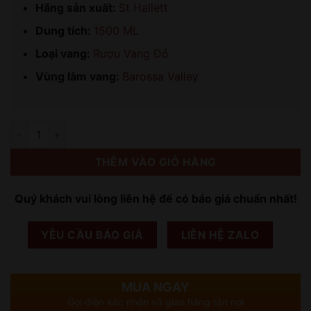
Hãng sản xuất:
St Hallett
Dung tích:
1500 ML
Loại vang:
Rượu Vang Đỏ
Vùng làm vang:
Barossa Valley
Số lượng
THÊM VÀO GIỎ HÀNG
Quý khách vui lòng liên hệ để có báo giá chuẩn nhất!
YÊU CẦU BÁO GIÁ
LIÊN HỆ ZALO
MUA NGAY
Gọi điện xác nhận và giao hàng tận nơi