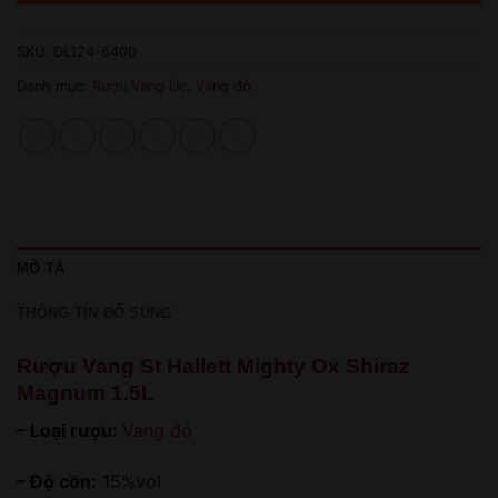
SKU:
ĐL124-6400
Danh mục:
Rượu Vang Úc
,
Vang đỏ
MÔ TẢ
THÔNG TIN BỔ SUNG
Rượu Vang St Hallett Mighty Ox Shiraz
Magnum 1.5L
– Loại rượu:
Vang đỏ
– Độ cồn:
15%vol