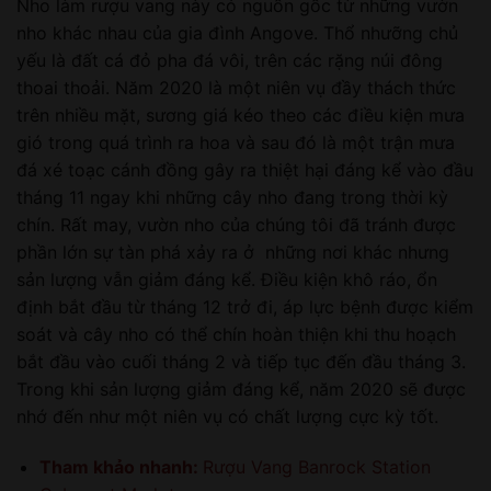
Nho làm rượu vang này có nguồn gốc từ những vườn
nho khác nhau của gia đình Angove. Thổ nhưỡng chủ
yếu là đất cá đỏ pha đá vôi, trên các rặng núi đông
thoai thoải. Năm 2020 là một niên vụ đầy thách thức
trên nhiều mặt, sương giá kéo theo các điều kiện mưa
gió trong quá trình ra hoa và sau đó là một trận mưa
đá xé toạc cánh đồng gây ra thiệt hại đáng kể vào đầu
tháng 11 ngay khi những cây nho đang trong thời kỳ
chín. Rất may, vườn nho của chúng tôi đã tránh được
phần lớn sự tàn phá xảy ra ở những nơi khác nhưng
sản lượng vẫn giảm đáng kể. Điều kiện khô ráo, ổn
định bắt đầu từ tháng 12 trở đi, áp lực bệnh được kiểm
soát và cây nho có thể chín hoàn thiện khi thu hoạch
bắt đầu vào cuối tháng 2 và tiếp tục đến đầu tháng 3.
Trong khi sản lượng giảm đáng kể, năm 2020 sẽ được
nhớ đến như một niên vụ có chất lượng cực kỳ tốt.
Tham khảo nhanh:
Rượu Vang Banrock Station