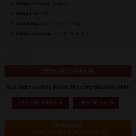
Hãng sản xuất:
Angove
Dung tích:
750 ml
Loại vang:
Rượu Vang Trắng
Vùng làm vang:
South Australia
Số lượng
THÊM VÀO GIỎ HÀNG
Quý khách vui lòng liên hệ để có báo giá chuẩn nhất!
YÊU CẦU BÁO GIÁ
LIÊN HỆ ZALO
MUA NGAY
Gọi điện xác nhận và giao hàng tận nơi