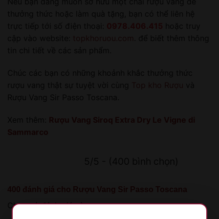
Nếu bạn đang muốn sở hữu một chai rượu vang để
thưởng thức hoặc làm quà tặng, bạn có thể liên hệ
trực tiếp tới số điện thoại:
0978.406.415
hoặc truy
cập vào website:
topkhoruou.com
. để biết thêm thông
tin chi tiết về các sản phẩm.
Chúc các bạn có những khoảnh khắc thưởng thức
rượu vang thật sự tuyệt vời cùng
Top kho Rượu
và
Rượu Vang Sir Passo Toscana.
Xem thêm:
Rượu Vang Siroq Extra Dry Le Vigne di
Sammarco
5/5 - (400 bình chọn)
400 đánh giá cho
Rượu Vang Sir Passo Toscana
Chưa có đánh giá nào.