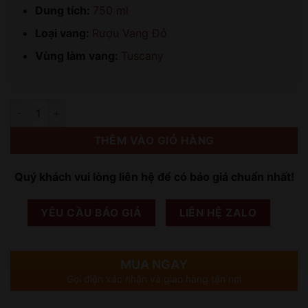
Dung tích:
750 ml
Loại vang:
Rượu Vang Đỏ
Vùng làm vang:
Tuscany
Số lượng
THÊM VÀO GIỎ HÀNG
Quý khách vui lòng liên hệ để có báo giá chuẩn nhất!
YÊU CẦU BÁO GIÁ
LIÊN HỆ ZALO
MUA NGAY
Gọi điện xác nhận và giao hàng tận nơi