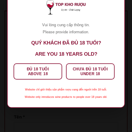
Hãy là người đầu tiên nhận xét “Rượu Vang
Vui lòng cung cấp thông tin.
Sir Passo Toscana”
Please provide information.
Đánh giá của bạn
*
QUÝ KHÁCH ĐÃ ĐỦ 18 TUỔI?
1 trên 5 sao
2 trên 5 sao
3 trên 5 sao
4 trên 5
ARE YOU 18 YEARS OLD?
sao
5 trên 5 sao
Đánh giá của bạn
*
ĐỦ 18 TUỔI
CHƯA ĐỦ 18 TUỔI
ABOVE 18
UNDER 18
Website chỉ giới thiệu sản phẩm rượu vang đến người trên 18 tuổi.
Website only introduces wine products to people over 18 years old.
Tên
*