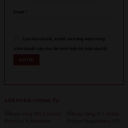
XIN LỖI
Email
*
Sản phẩm chỉ dành cho người đủ 18 tuổi!
This product is only for people over 18 years old!
Lưu tên của tôi, email, và trang web trong
trình duyệt này cho lần bình luận kế tiếp của tôi.
QUAY LẠI SAU
COME BACK LATER
SẢN PHẨM TƯƠNG TỰ