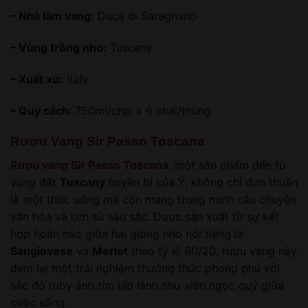
– Nhà làm vang:
Duca di Saragnano
– Vùng trồng nho:
Tuscany
– Xuất xứ:
Italy
– Quy cách
: 750ml/chai x 6 chai/thùng
Rượu Vang Sir Passo Toscana
Rượu vang Sir Passo Toscana
, một sản phẩm đến từ
vùng đất
Tuscany
huyền bí của Ý, không chỉ đơn thuần
là một thức uống mà còn mang trong mình câu chuyện
văn hóa và lịch sử sâu sắc. Được sản xuất từ sự kết
hợp hoàn hảo giữa hai giống nho nổi tiếng là
Sangiovese
và
Merlot
theo tỷ lệ 80/20, rượu vang này
đem lại một trải nghiệm thưởng thức phong phú với
sắc đỏ ruby ánh tím lấp lánh như viên ngọc quý giữa
cuộc sống.