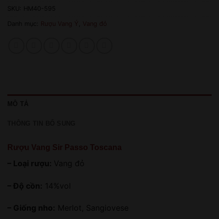
SKU:
HM40-595
Danh mục:
Rượu Vang Ý
,
Vang đỏ
MÔ TẢ
THÔNG TIN BỔ SUNG
Rượu Vang Sir Passo Toscana
– Loại rượu:
Vang đỏ
– Độ cồn:
14%vol
– Giống nho:
Merlot, Sangiovese