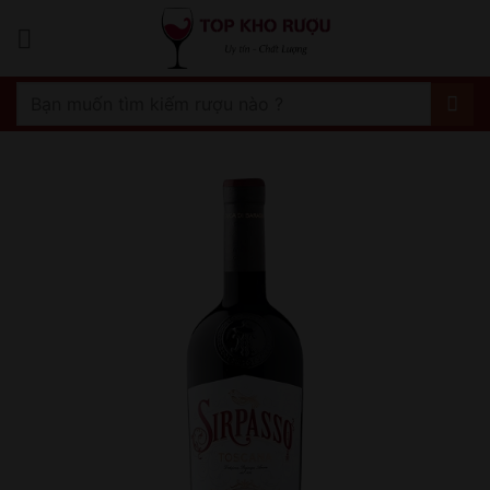
Bỏ
qua
nội
dung
Tìm
kiếm: