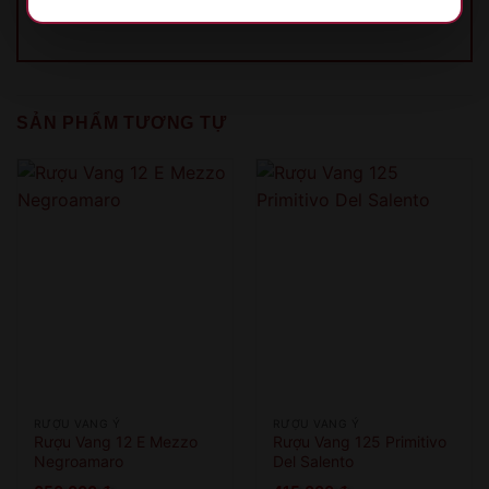
SẢN PHẨM TƯƠNG TỰ
XIN LỖI
Sản phẩm chỉ dành cho người đủ 18 tuổi!
This product is only for people over 18 years old!
QUAY LẠI SAU
COME BACK LATER
RƯỢU VANG Ý
RƯỢU VANG Ý
Rượu Vang 12 E Mezzo
Rượu Vang 125 Primitivo
Negroamaro
Del Salento