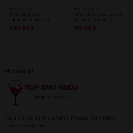
RƯỢU VANG Ý
RƯỢU VANG Ý
Rượu Vang 18.5
Rượu Vang 1502 Da Vinci
Imperium Primitivo Di
Romagna Duomo Di
Manduria
Faenza
1.850.000
₫
650.000
₫
Về chúng tôi
Địa chỉ: Số 54 Thợ Nhuộm, Phường Hoàn Kiếm,
Thành Phố Hà Nội.