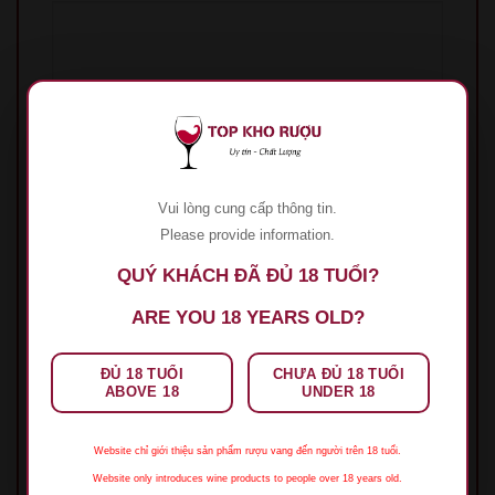
Tên
*
Vui lòng cung cấp thông tin.
Please provide information.
QUÝ KHÁCH ĐÃ ĐỦ 18 TUỔI?
Email
*
ARE YOU 18 YEARS OLD?
ĐỦ 18 TUỔI
CHƯA ĐỦ 18 TUỔI
Lưu tên của tôi, email, và trang web trong
ABOVE 18
UNDER 18
trình duyệt này cho lần bình luận kế tiếp của tôi.
Website chỉ giới thiệu sản phẩm rượu vang đến người trên 18 tuổi.
Website only introduces wine products to people over 18 years old.