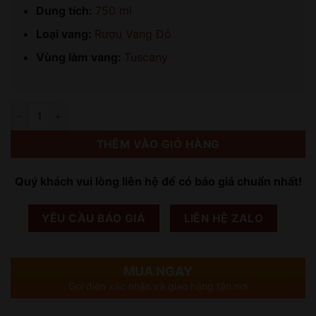
Dung tích:
750 ml
Loại vang:
Rượu Vang Đỏ
Vùng làm vang:
Tuscany
Số lượng
THÊM VÀO GIỎ HÀNG
Quý khách vui lòng liên hệ để có báo giá chuẩn nhất!
YÊU CẦU BÁO GIÁ
LIÊN HỆ ZALO
MUA NGAY
Gọi điện xác nhận và giao hàng tận nơi