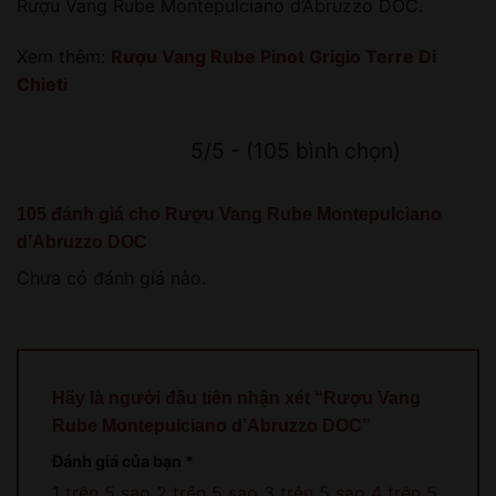
Rượu Vang Rube Montepulciano d’Abruzzo DOC.
Xem thêm:
Rượu Vang Rube Pinot Grigio Terre Di
Chieti
5/5 - (105 bình chọn)
105 đánh giá cho
Rượu Vang Rube Montepulciano
d’Abruzzo DOC
Chưa có đánh giá nào.
Hãy là người đầu tiên nhận xét “Rượu Vang
Rube Montepulciano d’Abruzzo DOC”
Đánh giá của bạn
*
1 trên 5 sao
2 trên 5 sao
3 trên 5 sao
4 trên 5