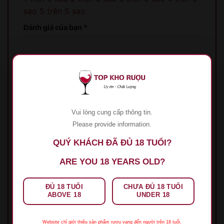
sao
5 trên 5 sao
Đánh giá của bạn
*
Vui lòng cung cấp thông tin.
Tên
*
Please provide information.
QUÝ KHÁCH ĐÃ ĐỦ 18 TUỔI?
Email
*
ARE YOU 18 YEARS OLD?
ĐỦ 18 TUỔI
CHƯA ĐỦ 18 TUỔI
ABOVE 18
UNDER 18
Lưu tên của tôi, email, và trang web trong
Website chỉ giới thiệu sản phẩm rượu vang đến người trên 18 tuổi.