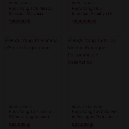
RƯỢU VANG Ý
RƯỢU VANG Ý
Rượu Vang 12 E Mezzo
Rượu Vang 18.5
Masseria Malvasia
Imperium Primitivo Di
Manduria
540.000
₫
1.850.000
₫
RƯỢU VANG Ý
RƯỢU VANG HỒNG
Rượu Vang 10 Fiamma
Rượu Vang 1502 Da Vinci
D’Amore Negroamaro
in Romagna Portocanale
di Cesenatico
595.000
₫
625.000
₫