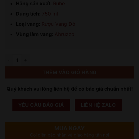
Hãng sản xuất:
Rube
Dung tích:
750 ml
Loại vang:
Rượu Vang Đỏ
Vùng làm vang:
Abruzzo
Số lượng
THÊM VÀO GIỎ HÀNG
Quý khách vui lòng liên hệ để có báo giá chuẩn nhất!
YÊU CẦU BÁO GIÁ
LIÊN HỆ ZALO
MUA NGAY
Gọi điện xác nhận và giao hàng tận nơi