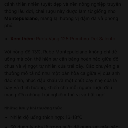
cảnh thiên nhiên tuyệt đẹp và nền nông nghiệp truyền
thống lâu đời, chai rượu này được làm từ giống nho
Montepulciano
, mang lại hương vị đậm đà và phong
phú.
Xem thêm:
Rượu Vang 125 Primitivo Del Salento
Với nồng độ 13%, Rube Montepulciano không chỉ dễ
uống mà còn thể hiện sự cân bằng hoàn hảo giữa độ
chua và vị ngọt tự nhiên của trái cây. Các chuyên gia
thường mô tả nó như một bản hòa ca giữa vị của anh
đào chín, nhục đậu khấu và một chút cay nhẹ của lá
bay và đinh hương, khiến cho mỗi ngụm rượu đều
mang đến những trải nghiệm thú vị và bất ngờ.
Những lưu ý khi thưởng thức
Nhiệt độ uống thích hợp: 16-18°C
Sử dụng ly pha lê trong suốt để quan sát màu sắc