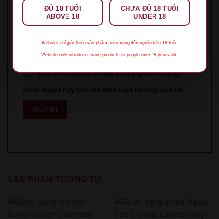
ĐỦ 18 TUỔI
CHƯA ĐỦ 18 TUỔI
ABOVE 18
UNDER 18
Email
*
Website chỉ giới thiệu sản phẩm rượu vang đến người trên 18 tuổi.
Website only introduces wine products to people over 18 years old.
Lưu tên của tôi, email, và trang web trong
trình duyệt này cho lần bình luận kế tiếp của tôi.
XIN LỖI
Sản phẩm chỉ dành cho người đủ 18 tuổi!
This product is only for people over 18 years old!
SẢN PHẨM TƯƠNG TỰ
QUAY LẠI SAU
COME BACK LATER