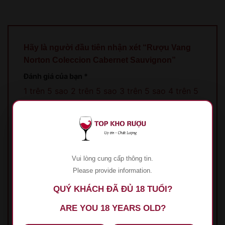
Hãy là người đầu tiên nhận xét “Rượu Vang
Norton Coleccion Cabernet Sauvignon”
Đánh giá của bạn
*
1 trên 5 sao
2 trên 5 sao
3 trên 5 sao
4 trên 5
sao
5 trên 5 sao
Đánh giá của bạn
*
Vui lòng cung cấp thông tin.
Please provide information.
QUÝ KHÁCH ĐÃ ĐỦ 18 TUỔI?
Tên
*
ARE YOU 18 YEARS OLD?