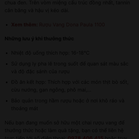
chua đen. Trên vòm miệng cấu trúc đồng nhất, tannin
cân bằng và hậu vị kéo dài.
Xem thêm:
Rượu Vang Dona Paula 1100
Những lưu ý khi thưởng thức
Nhiệt độ uống thích hợp: 16-18°C
Sử dụng ly pha lê trong suốt để quan sát màu sắc
và độ đặc sánh của rượu
Đồ ăn kết hợp: Thích hợp với các món thịt bò sốt,
cừu nướng, gan ngỗng, phô mai,…
Bảo quản trong hầm rượu hoặc ở nơi khô ráo và
thoáng mát
Nếu bạn đang muốn sở hữu một chai rượu vang để
thưởng thức hoặc làm quà tặng, bạn có thể liên hệ
trực tiếp tới số điện thoại:
0978.406.415
hoặc truy