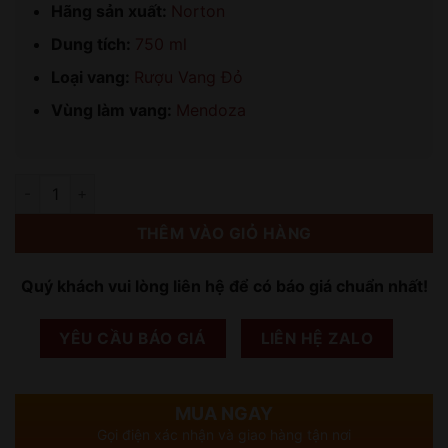
Hãng sản xuất:
Norton
Dung tích:
750 ml
Loại vang:
Rượu Vang Đỏ
Vùng làm vang:
Mendoza
Số lượng
THÊM VÀO GIỎ HÀNG
Quý khách vui lòng liên hệ để có báo giá chuẩn nhất!
YÊU CẦU BÁO GIÁ
LIÊN HỆ ZALO
MUA NGAY
Gọi điện xác nhận và giao hàng tận nơi