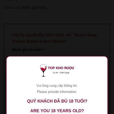
Chưa có đánh giá nào.
Hãy là người đầu tiên nhận xét “Rượu Vang
Norton Barrel Select Malbec”
Đánh giá của bạn
*
Đánh giá của bạn
*
Vui lòng cung cấp thông tin.
Please provide information.
QUÝ KHÁCH ĐÃ ĐỦ 18 TUỔI?
ARE YOU 18 YEARS OLD?