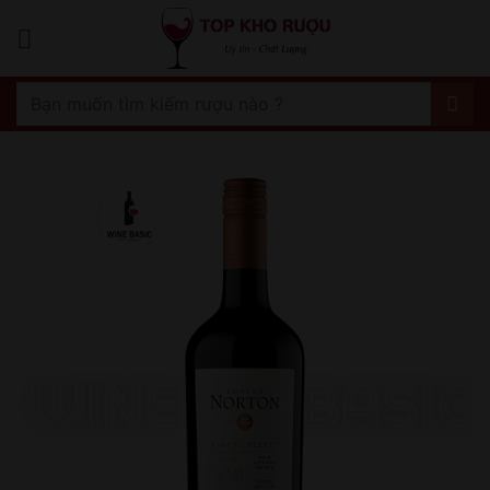
Bỏ
qua
nội
dung
Tìm
kiếm: