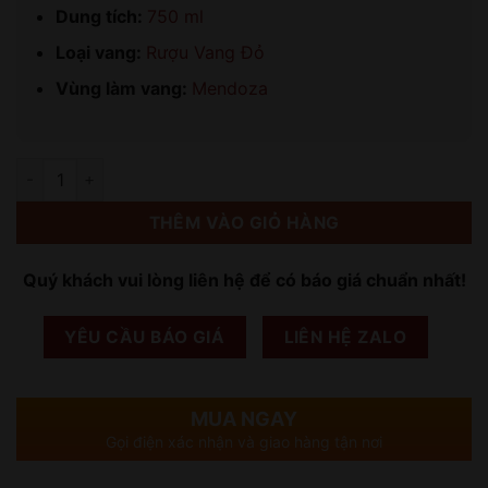
Dung tích:
750 ml
Loại vang:
Rượu Vang Đỏ
Vùng làm vang:
Mendoza
Số lượng
THÊM VÀO GIỎ HÀNG
Quý khách vui lòng liên hệ để có báo giá chuẩn nhất!
YÊU CẦU BÁO GIÁ
LIÊN HỆ ZALO
MUA NGAY
Gọi điện xác nhận và giao hàng tận nơi