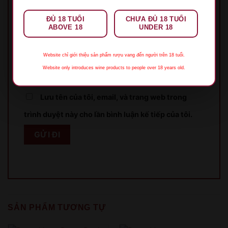
Tên
*
ĐỦ 18 TUỔI
CHƯA ĐỦ 18 TUỔI
ABOVE 18
UNDER 18
Email
*
Website chỉ giới thiệu sản phẩm rượu vang đến người trên 18 tuổi.
Website only introduces wine products to people over 18 years old.
Lưu tên của tôi, email, và trang web trong
trình duyệt này cho lần bình luận kế tiếp của tôi.
XIN LỖI
Sản phẩm chỉ dành cho người đủ 18 tuổi!
This product is only for people over 18 years old!
SẢN PHẨM TƯƠNG TỰ
QUAY LẠI SAU
COME BACK LATER