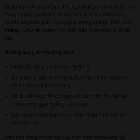
Rượu Vang Norton Barrel Select Malbec có màu đỏ tím
đậm, hương thơm đặc trưng của mận và sung hòa
quyện với cảm giác ngọt ngào trong miệng. Trên vòm
miệng, rượu rất thanh lịch, đầy đặn, tròn trịa và đồng
đều.
Những lưu ý khi thưởng thức
Nhiệt độ uống thích hợp: 16-18°C
Sử dụng ly pha lê trong suốt để quan sát màu sắc
và độ đặc sánh của rượu
Đồ ăn kết hợp: Thích hợp với các món thịt bò sốt,
cừu nướng, gan ngỗng, phô mai,…
Bảo quản trong hầm rượu hoặc ở nơi khô ráo và
thoáng mát
Nếu bạn đang muốn sở hữu một chai rượu vang để