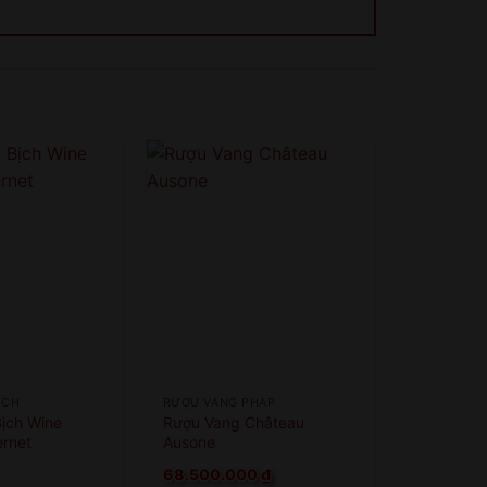
ỊCH
RƯỢU VANG PHÁP
ịch Wine
Rượu Vang Château
ernet
Ausone
68.500.000
₫