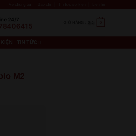
Về chúng tôi
Báo chí
Tin tức sự kiện
Liên hệ
ine 24/7
0
GIỎ HÀNG /
0
₫
78406415
 KIỆN
TIN TỨC
bio M2