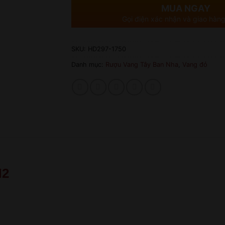
MUA NGAY
Gọi điện xác nhận và giao hàng
SKU:
HD297-1750
Danh mục:
Rượu Vang Tây Ban Nha
,
Vang đỏ
M2