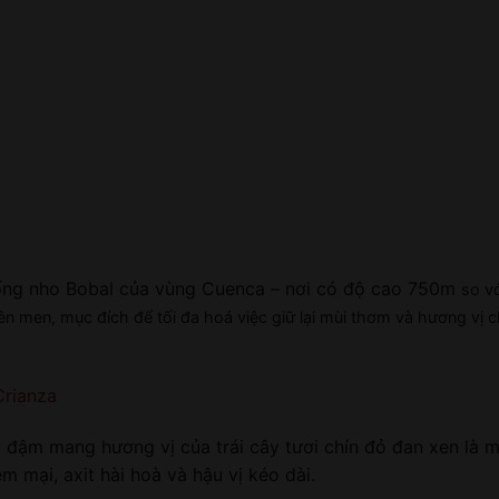
ống nho Bobal của vùng Cuenca – nơi có độ cao 750m
so v
lên men, mục đích để tối đa hoá việc giữ lại mùi thơm và hương vị
Crianza
ậm mang hương vị của trái cây tươi chín đỏ đan xen là mùi
m mại, axit hài hoà và hậu vị kéo dài.