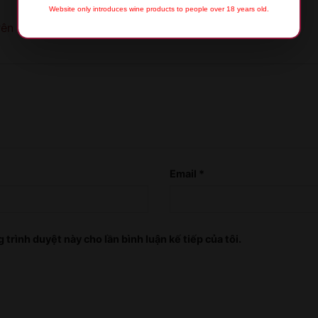
Website only introduces wine products to people over 18 years old.
rên 5 sao
5 trên 5 sao
XIN LỖI
Sản phẩm chỉ dành cho người đủ 18 tuổi!
Email
*
This product is only for people over 18 years
old!
 trình duyệt này cho lần bình luận kế tiếp của tôi.
QUAY LẠI SAU
COME BACK LATER