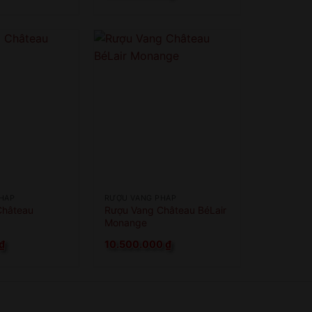
HÁP
RƯỢU VANG PHÁP
Château
Rượu Vang Château BéLair
Monange
₫
10.500.000
₫