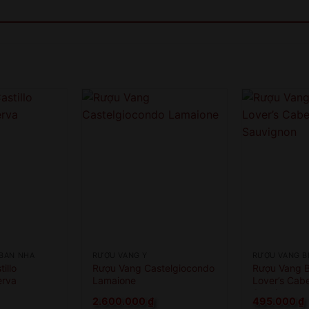
 BAN NHA
RƯỢU VANG Ý
RƯỢU VANG B
illo
Rượu Vang Castelgiocondo
Rượu Vang B
erva
Lamaione
Lover’s Cab
Sauvignon
2.600.000
₫
495.000
₫