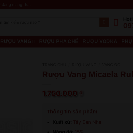
 đang mang thai.
Hotl
09
RƯỢU VANG
RƯỢU PHA CHẾ
RƯỢU VODKA
PHỤ
TRANG CHỦ
/
RƯỢU VANG
/
VANG ĐỎ
Rượu Vang Micaela Ru
1.750.000
₫
Thông tin sản phẩm
Xuất xứ:
Tây Ban Nha
Nồng độ:
15%