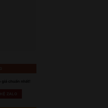
G
o giá chuẩn nhất!
 HỆ ZALO