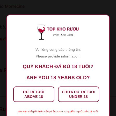
io Morrecine
 bò, thịt cừu nướng và phô mai,…
ại đây!
Vui lòng cung cấp thông tin.
)
Please provide information.
QUÝ KHÁCH ĐÃ ĐỦ 18 TUỔI?
a Rubio M2
ARE YOU 18 YEARS OLD?
ĐỦ 18 TUỔI
CHƯA ĐỦ 18 TUỔI
ABOVE 18
UNDER 18
 “Rượu Vang Micaela Rubio M2”
Website chỉ giới thiệu sản phẩm rượu vang đến người trên 18 tuổi.