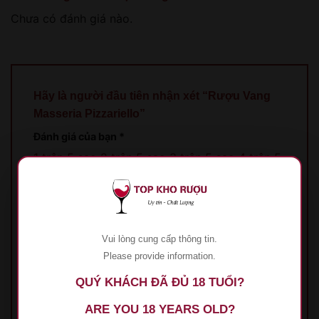
Chưa có đánh giá nào.
Hãy là người đầu tiên nhận xét “Rượu Vang
Masseria Pizzariello”
Đánh giá của bạn
*
1 trên 5 sao
2 trên 5 sao
3 trên 5 sao
4 trên 5
sao
5 trên 5 sao
Đánh giá của bạn
*
Vui lòng cung cấp thông tin.
Please provide information.
QUÝ KHÁCH ĐÃ ĐỦ 18 TUỔI?
ARE YOU 18 YEARS OLD?