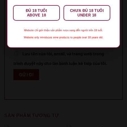
Tên
*
ĐỦ 18 TUỔI
CHƯA ĐỦ 18 TUỔI
ABOVE 18
UNDER 18
Email
*
Website chỉ giới thiệu sản phẩm rượu vang đến người trên 18 tuổi.
Website only introduces wine products to people over 18 years old.
Lưu tên của tôi, email, và trang web trong
trình duyệt này cho lần bình luận kế tiếp của tôi.
XIN LỖI
Sản phẩm chỉ dành cho người đủ 18 tuổi!
This product is only for people over 18 years old!
SẢN PHẨM TƯƠNG TỰ
QUAY LẠI SAU
COME BACK LATER