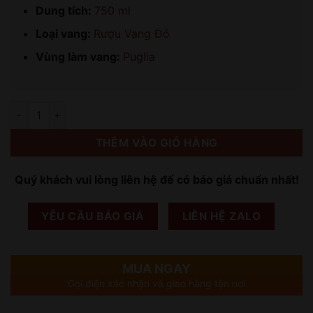
Dung tích:
750 ml
Loại vang:
Rượu Vang Đỏ
Vùng làm vang:
Puglia
Số lượng
THÊM VÀO GIỎ HÀNG
Quý khách vui lòng liên hệ để có báo giá chuẩn nhất!
YÊU CẦU BÁO GIÁ
LIÊN HỆ ZALO
MUA NGAY
Gọi điện xác nhận và giao hàng tận nơi