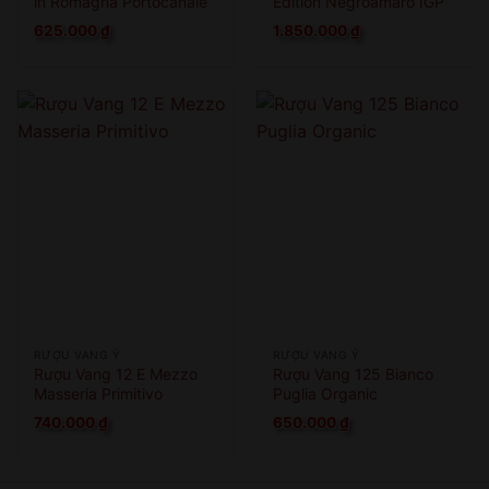
in Romagna Portocanale
Edition Negroamaro IGP
di Cesenatico
625.000
₫
1.850.000
₫
RƯỢU VANG Ý
RƯỢU VANG Ý
Rượu Vang 12 E Mezzo
Rượu Vang 125 Bianco
Masseria Primitivo
Puglia Organic
740.000
₫
650.000
₫