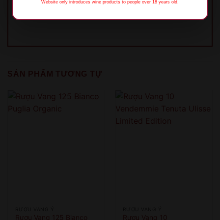
Website only introduces wine products to people over 18 years old.
XIN LỖI
SẢN PHẨM TƯƠNG TỰ
Sản phẩm chỉ dành cho người đủ 18 tuổi!
This product is only for people over 18 years old!
QUAY LẠI SAU
COME BACK LATER
RƯỢU VANG Ý
RƯỢU VANG Ý
Rượu Vang 125 Bianco
Rượu Vang 10