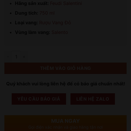
Hãng sản xuất:
Feudi Salentini
Dung tích:
750 ml
Loại vang:
Rượu Vang Đỏ
Vùng làm vang:
Salento
Số lượng
THÊM VÀO GIỎ HÀNG
Quý khách vui lòng liên hệ để có báo giá chuẩn nhất!
YÊU CẦU BÁO GIÁ
LIÊN HỆ ZALO
MUA NGAY
Gọi điện xác nhận và giao hàng tận nơi