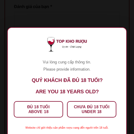
Đánh giá của bạn
*
Tên
*
Vui lòng cung cấp thông tin.
Please provide information.
QUÝ KHÁCH ĐÃ ĐỦ 18 TUỔI?
Email
*
ARE YOU 18 YEARS OLD?
ĐỦ 18 TUỔI
CHƯA ĐỦ 18 TUỔI
ABOVE 18
UNDER 18
Lưu tên của tôi, email, và trang web trong
trình duyệt này cho lần bình luận kế tiếp của tôi.
Website chỉ giới thiệu sản phẩm rượu vang đến người trên 18 tuổi.