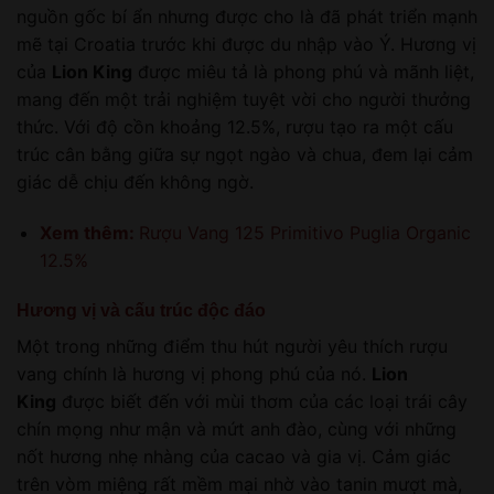
nguồn gốc bí ẩn nhưng được cho là đã phát triển mạnh
mẽ tại Croatia trước khi được du nhập vào Ý. Hương vị
của
Lion King
được miêu tả là phong phú và mãnh liệt,
mang đến một trải nghiệm tuyệt vời cho người thưởng
thức. Với độ cồn khoảng 12.5%, rượu tạo ra một cấu
trúc cân bằng giữa sự ngọt ngào và chua, đem lại cảm
giác dễ chịu đến không ngờ.
Xem thêm:
Rượu Vang 125 Primitivo Puglia Organic
12.5%
Hương vị và cấu trúc độc đáo
Một trong những điểm thu hút người yêu thích rượu
vang chính là hương vị phong phú của nó.
Lion
King
được biết đến với mùi thơm của các loại trái cây
chín mọng như mận và mứt anh đào, cùng với những
nốt hương nhẹ nhàng của cacao và gia vị. Cảm giác
trên vòm miệng rất mềm mại nhờ vào tanin mượt mà,