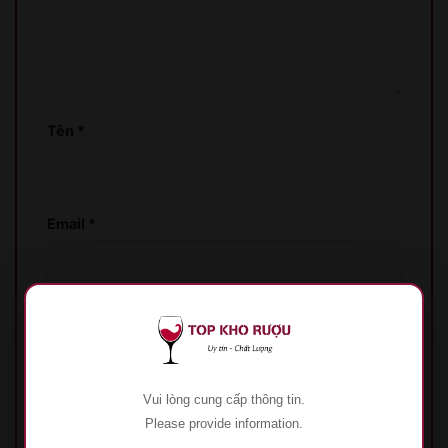
Tên
*
Email
*
Lưu tên của tôi, email, và trang web trong
trình duyệt này cho lần bình luận kế tiếp của tôi.
Vui lòng cung cấp thông tin.
Please provide information.