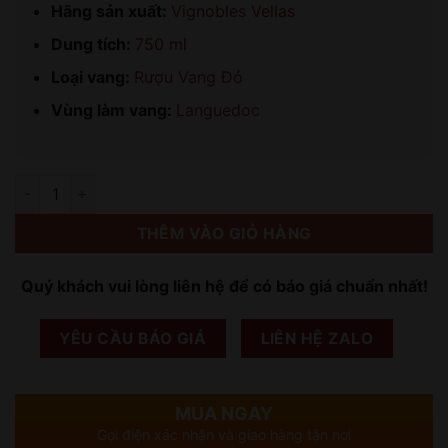
Hãng sản xuất:
Vignobles Vellas
Dung tích:
750 ml
Loại vang:
Rượu Vang Đỏ
Vùng làm vang:
Languedoc
Số lượng
THÊM VÀO GIỎ HÀNG
Quý khách vui lòng liên hệ để có báo giá chuẩn nhất!
YÊU CẦU BÁO GIÁ
LIÊN HỆ ZALO
MUA NGAY
Gọi điện xác nhận và giao hàng tận nơi