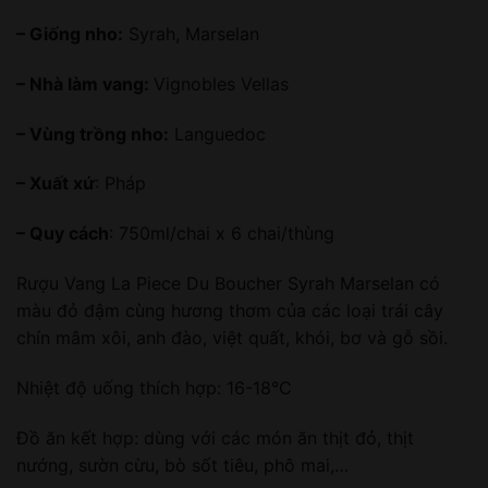
– Giống nho:
Syrah, Marselan
– Nhà làm vang:
Vignobles Vellas
– Vùng trồng nho:
Languedoc
– Xuất xứ
: Pháp
– Quy cách
: 750ml/chai x 6 chai/thùng
Rượu Vang La Piece Du Boucher Syrah Marselan có
màu đỏ đậm cùng hương thơm của các loại trái cây
chín mâm xôi, anh đào, việt quất, khói, bơ và gỗ sồi.
Nhiệt độ uống thích hợp: 16-18°C
Đồ ăn kết hợp: dùng với các món ăn thịt đỏ, thịt
nướng, sườn cừu, bò sốt tiêu, phô mai,…