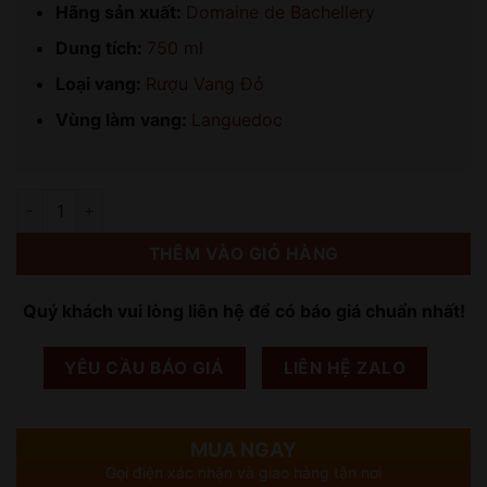
Hãng sản xuất:
Domaine de Bachellery
Dung tích:
750 ml
Loại vang:
Rượu Vang Đỏ
Vùng làm vang:
Languedoc
Số lượng
THÊM VÀO GIỎ HÀNG
Quý khách vui lòng liên hệ để có báo giá chuẩn nhất!
YÊU CẦU BÁO GIÁ
LIÊN HỆ ZALO
MUA NGAY
Gọi điện xác nhận và giao hàng tận nơi