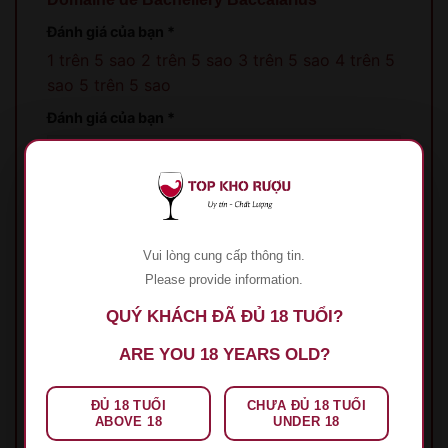
Đánh giá của bạn
*
1 trên 5 sao
2 trên 5 sao
3 trên 5 sao
4 trên 5
sao
5 trên 5 sao
Đánh giá của bạn
*
Vui lòng cung cấp thông tin.
Please provide information.
Tên
*
QUÝ KHÁCH ĐÃ ĐỦ 18 TUỔI?
ARE YOU 18 YEARS OLD?
Email
*
ĐỦ 18 TUỔI
CHƯA ĐỦ 18 TUỔI
ABOVE 18
UNDER 18