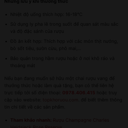
Những lưu ý khi thưởng thức
Nhiệt độ uống thích hợp: 16-18°C
Sử dụng ly pha lê trong suốt để quan sát màu sắc
và độ đặc sánh của rượu
Đồ ăn kết hợp: Thích hợp với các món thịt nướng,
bò sốt tiêu, sườn cừu, phô mai,…
Bảo quản trong hầm rượu hoặc ở nơi khô ráo và
thoáng mát
Nếu bạn đang muốn sở hữu một chai rượu vang để
thưởng thức hoặc làm quà tặng, bạn có thể liên hệ
trực tiếp tới số điện thoại:
0978.406.415
hoặc truy
cập vào website:
topkhoruou.com
. để biết thêm thông
tin chi tiết về các sản phẩm.
Tham khảo nhanh:
Rượu Champagne Charles
Heidsieck Rose Reserve