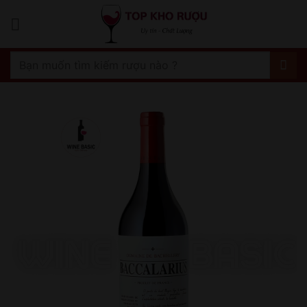
Bỏ
qua
nội
dung
Tìm
kiếm: