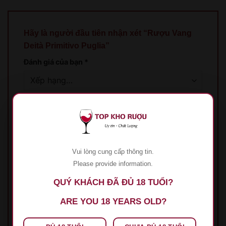
Hãy là người đầu tiên nhận xét “Rượu Vang
Deità Primitivo Puglia”
Đánh giá của bạn
*
Đánh giá của bạn
*
Vui lòng cung cấp thông tin.
Please provide information.
QUÝ KHÁCH ĐÃ ĐỦ 18 TUỔI?
Tên
*
ARE YOU 18 YEARS OLD?