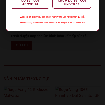
ĐỦ 18 TUỔI
CHƯA ĐỦ 18 TUỔI
ABOVE 18
UNDER 18
Email
*
Website chỉ giới thiệu sản phẩm rượu vang đến người trên 18 tuổi.
Website only introduces wine products to people over 18 years old.
Lưu tên của tôi, email, và trang web trong
trình duyệt này cho lần bình luận kế tiếp của tôi.
XIN LỖI
Sản phẩm chỉ dành cho người đủ 18 tuổi!
This product is only for people over 18 years old!
SẢN PHẨM TƯƠNG TỰ
QUAY LẠI SAU
COME BACK LATER