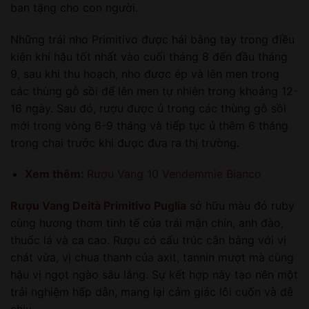
ban tặng cho con người.
Những trái nho Primitivo được hái bằng tay trong điều
kiện khí hậu tốt nhất vào cuối tháng 8 đến đầu tháng
9, sau khi thu hoạch, nho được ép và lên men trong
các thùng gỗ sồi để lên men tự nhiên trong khoảng 12-
16 ngày. Sau đó, rượu được ủ trong các thùng gỗ sồi
mới trong vòng 6-9 tháng và tiếp tục ủ thêm 6 tháng
trong chai trước khi được đưa ra thị trường.
Xem thêm:
Rượu Vang 10 Vendemmie Bianco
Rượu Vang Deità Primitivo Puglia
sở hữu màu đỏ ruby
cùng hương thơm tinh tế của trái mận chín, anh đào,
thuốc lá và ca cao. Rượu có cấu trúc cân bằng với vị
chát vừa, vị chua thanh của axit, tannin mượt mà cùng
hậu vị ngọt ngào sâu lắng. Sự kết hợp này tạo nên một
trải nghiệm hấp dẫn, mang lại cảm giác lôi cuốn và dễ