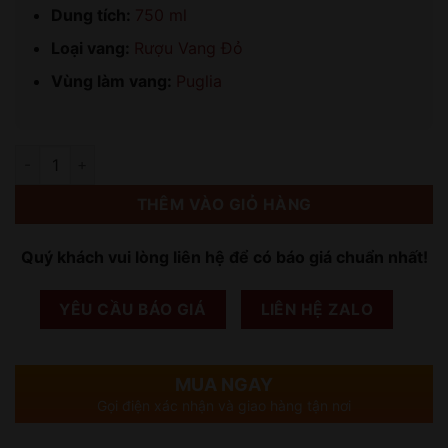
Dung tích:
750 ml
Loại vang:
Rượu Vang Đỏ
Vùng làm vang:
Puglia
Số lượng
THÊM VÀO GIỎ HÀNG
Quý khách vui lòng liên hệ để có báo giá chuẩn nhất!
YÊU CẦU BÁO GIÁ
LIÊN HỆ ZALO
MUA NGAY
Gọi điện xác nhận và giao hàng tận nơi