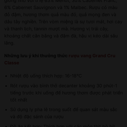
giống nho với tỉ lệ 63% Merlot, 30% Cabernet Franc,
6% Cabernet Sauvignon và 1% Malbec. Rượu có màu
đỏ đậm, hương thơm quả màu đỏ, quả mọng đen và
dâu tây nghiền. Trên vòm miệng là sự tươi mát, hơi cay
và thanh lịch, tannin mượt mà. Hương vị trái cây,
khoáng chất cân bằng và đậm đà, hậu vị kéo dài sâu
lắng.
Những lưu ý khi thưởng thức
rượu vang Grand Cru
Classe
Nhiệt độ uống thích hợp: 16-18°C
Rót rượu vào bình thở decanter khoảng 30 phút-1
tiếng trước khi uống để hương thơm được phát triển
tốt nhất
Sử dụng ly pha lê trong suốt để quan sát màu sắc
và độ đặc sánh của rượu
Đồ ăn kết hợp: Thích hợp với các món thịt bò bít