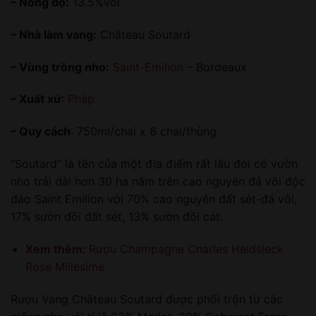
– Nồng độ:
13.5%vol
– Nhà làm vang:
Château Soutard
– Vùng trồng nho:
Saint-Emilion
– Bordeaux
– Xuất xứ
:
Pháp
– Quy cách
: 750ml/chai x 6 chai/thùng
“Soutard” là tên của một địa điểm rất lâu đời có vườn
nho trải dài hơn 30 ha nằm trên cao nguyên đá vôi độc
đáo Saint Emilion với 70% cao nguyên đất sét-đá vôi,
17% sườn đồi đất sét, 13% sườn đồi cát.
Xem thêm:
Rượu Champagne Charles Heidsieck
Rose Millesime
Rượu Vang Château Soutard được phối trộn từ các