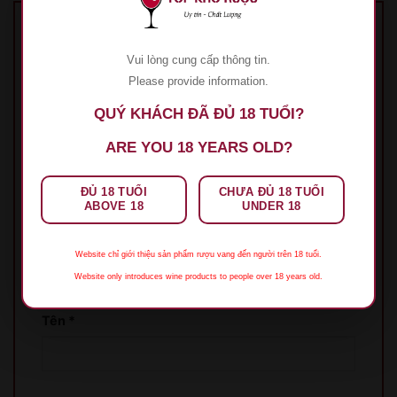
Hãy là người đầu tiên nhận xét “Rượu Vang
Vui lòng cung cấp thông tin.
Château Soutard”
Please provide information.
Đánh giá của bạn
*
QUÝ KHÁCH ĐÃ ĐỦ 18 TUỔI?
1 trên 5 sao
2 trên 5 sao
3 trên 5 sao
4 trên 5
sao
5 trên 5 sao
ARE YOU 18 YEARS OLD?
Đánh giá của bạn
*
ĐỦ 18 TUỔI
CHƯA ĐỦ 18 TUỔI
ABOVE 18
UNDER 18
Website chỉ giới thiệu sản phẩm rượu vang đến người trên 18 tuổi.
Website only introduces wine products to people over 18 years old.
Tên
*