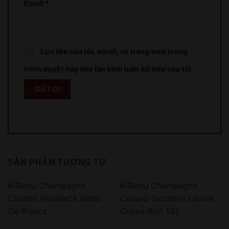
Email
*
XIN LỖI
Sản phẩm chỉ dành cho người đủ 18 tuổi!
This product is only for people over 18 years old!
Lưu tên của tôi, email, và trang web trong
trình duyệt này cho lần bình luận kế tiếp của tôi.
QUAY LẠI SAU
COME BACK LATER
SẢN PHẨM TƯƠNG TỰ