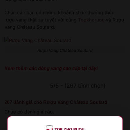
Chúc các bạn có những khoảnh khắc thưởng thức
rượu vang thật sự tuyệt vời cùng
Topkhoruou
và Rượu
Vang Château Soutard.
Rượu Vang Château Soutard
Xem thêm các dòng vang cao cấp
tại đây!
5/5 - (267 bình chọn)
267 đánh giá cho
Rượu Vang Château Soutard
Chưa có đánh giá nào.