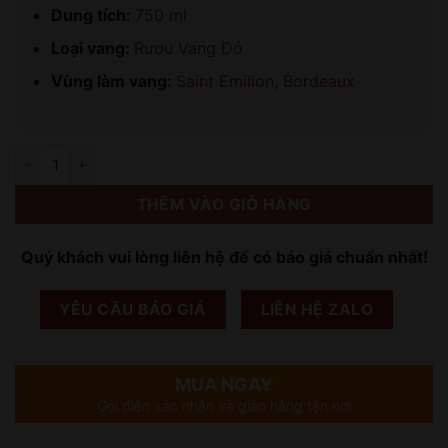
Dung tích:
750 ml
Loại vang:
Rượu Vang Đỏ
Vùng làm vang:
Saint Emilion, Bordeaux
Số lượng
THÊM VÀO GIỎ HÀNG
Quý khách vui lòng liên hệ để có báo giá chuẩn nhất!
YÊU CẦU BÁO GIÁ
LIÊN HỆ ZALO
MUA NGAY
Gọi điện xác nhận và giao hàng tận nơi