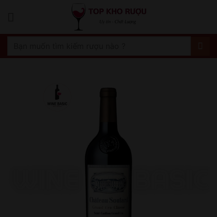
Bỏ
qua
nội
dung
Tìm
kiếm: