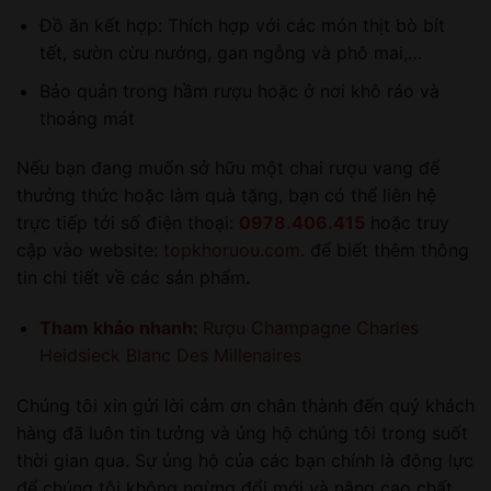
Đồ ăn kết hợp: Thích hợp với các món thịt bò bít
tết, sườn cừu nướng, gan ngỗng và phô mai,…
Bảo quản trong hầm rượu hoặc ở nơi khô ráo và
thoáng mát
Nếu bạn đang muốn sở hữu một chai rượu vang để
thưởng thức hoặc làm quà tặng, bạn có thể liên hệ
trực tiếp tới số điện thoại:
0978.406.415
hoặc truy
cập vào website:
topkhoruou.com
. để biết thêm thông
tin chi tiết về các sản phẩm.
Tham khảo nhanh:
Rượu Champagne Charles
Heidsieck Blanc Des Millenaires
Chúng tôi xin gửi lời cảm ơn chân thành đến quý khách
hàng đã luôn tin tưởng và ủng hộ chúng tôi trong suốt
thời gian qua. Sự ủng hộ của các bạn chính là động lực
để chúng tôi không ngừng đổi mới và nâng cao chất