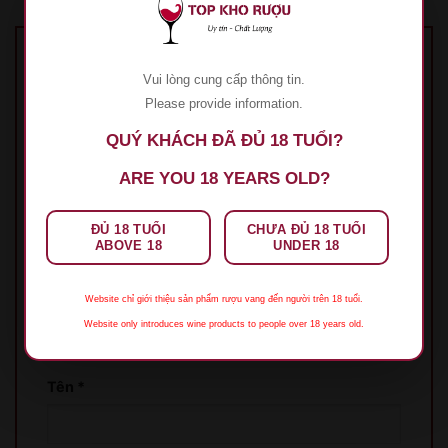
Hãy là người đầu tiên nhận xét “Rượu Vang
Vui lòng cung cấp thông tin.
Château Sansonnet”
Please provide information.
Đánh giá của bạn
*
QUÝ KHÁCH ĐÃ ĐỦ 18 TUỔI?
1 trên 5 sao
2 trên 5 sao
3 trên 5 sao
4 trên 5
ARE YOU 18 YEARS OLD?
sao
5 trên 5 sao
Đánh giá của bạn
*
ĐỦ 18 TUỔI
CHƯA ĐỦ 18 TUỔI
ABOVE 18
UNDER 18
Website chỉ giới thiệu sản phẩm rượu vang đến người trên 18 tuổi.
Website only introduces wine products to people over 18 years old.
Tên
*