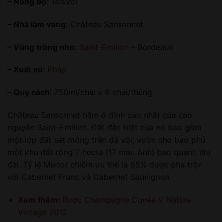
– Nồng độ:
14%vol
– Nhà làm vang:
Château Sansonnet
– Vùng trồng nho:
Saint-Emilion
– Bordeaux
– Xuất xứ
:
Pháp
– Quy cách
: 750ml/chai x 6 chai/thùng
Château Sansonnet nằm ở đỉnh cao nhất của cao
nguyên Saint-Emilion. Đất đặc biệt của nó bao gồm
một lớp đất sét mỏng trên đá vôi, vườn nho bao phủ
một khu đất rộng 7 hecta (17 mẫu Anh) bao quanh lâu
đài. Tỷ lệ Merlot chiếm ưu thế là 85% được pha trộn
với Cabernet Franc và Cabernet Sauvignon.
Xem thêm:
Rượu Champagne Cuvée V Nature
Vintage 2012