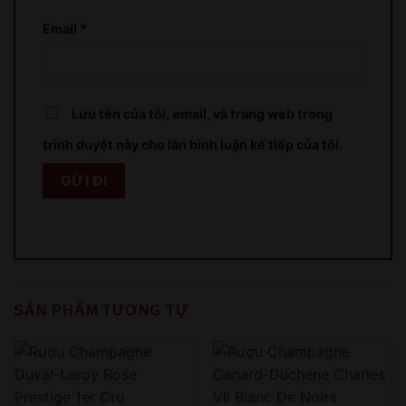
XIN LỖI
Email
*
Sản phẩm chỉ dành cho người đủ 18 tuổi!
This product is only for people over 18 years old!
Lưu tên của tôi, email, và trang web trong
trình duyệt này cho lần bình luận kế tiếp của tôi.
QUAY LẠI SAU
COME BACK LATER
SẢN PHẨM TƯƠNG TỰ