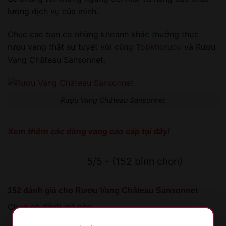
lượng dịch vụ của mình.
Chúc các bạn có những khoảnh khắc thưởng thức
rượu vang thật sự tuyệt vời cùng
Topkhoruou
và Rượu
Vang Château Sansonnet.
Rượu Vang Château Sansonnet
Xem thêm các dòng vang cao cấp
tại đây!
5/5 - (152 bình chọn)
152 đánh giá cho
Rượu Vang Château Sansonnet
Chưa có đánh giá nào.