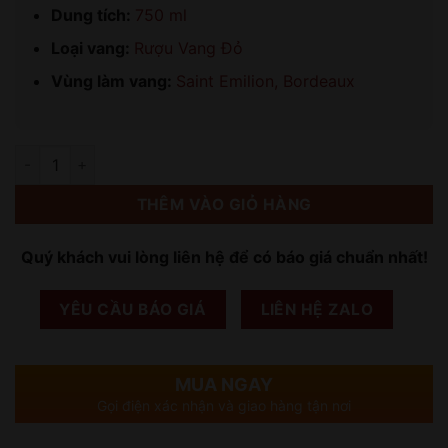
Dung tích:
750 ml
Loại vang:
Rượu Vang Đỏ
Vùng làm vang:
Saint Emilion, Bordeaux
Số lượng
THÊM VÀO GIỎ HÀNG
Quý khách vui lòng liên hệ để có báo giá chuẩn nhất!
YÊU CẦU BÁO GIÁ
LIÊN HỆ ZALO
MUA NGAY
Gọi điện xác nhận và giao hàng tận nơi