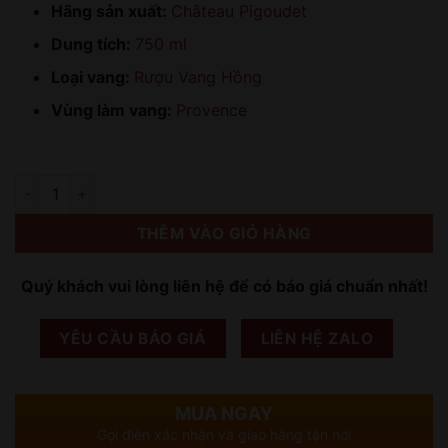
Hãng sản xuất:
Château Pigoudet
Dung tích:
750 ml
Loại vang:
Rượu Vang Hồng
Vùng làm vang:
Provence
Số lượng
THÊM VÀO GIỎ HÀNG
Quý khách vui lòng liên hệ để có báo giá chuẩn nhất!
YÊU CẦU BÁO GIÁ
LIÊN HỆ ZALO
MUA NGAY
Gọi điện xác nhận và giao hàng tận nơi