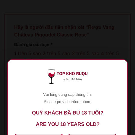
Hãy là người đầu tiên nhận xét “Rượu Vang
Château Pigoudet Classic Rose”
Đánh giá của bạn
*
1 trên 5 sao
2 trên 5 sao
3 trên 5 sao
4 trên 5
sao
5 trên 5 sao
Đánh giá của bạn
*
Vui lòng cung cấp thông tin.
Please provide information.
QUÝ KHÁCH ĐÃ ĐỦ 18 TUỔI?
Tên
*
ARE YOU 18 YEARS OLD?