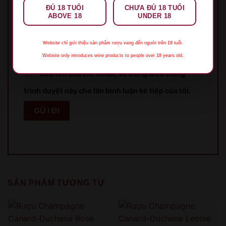
ĐỦ 18 TUỔI
CHƯA ĐỦ 18 TUỔI
ABOVE 18
UNDER 18
Email
*
Website chỉ giới thiệu sản phẩm rượu vang đến người trên 18 tuổi.
Website only introduces wine products to people over 18 years old.
Lưu tên của tôi, email, và trang web trong
trình duyệt này cho lần bình luận kế tiếp của tôi.
XIN LỖI
Sản phẩm chỉ dành cho người đủ 18 tuổi!
This product is only for people over 18 years old!
SẢN PHẨM TƯƠNG TỰ
QUAY LẠI SAU
COME BACK LATER