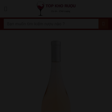
Bỏ
qua
nội
dung
Tìm
kiếm: