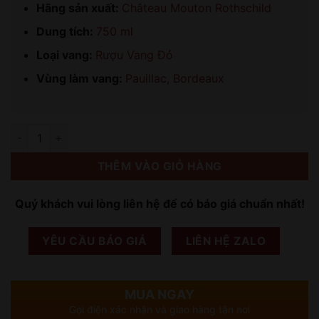
Hãng sản xuất:
Château Mouton Rothschild
Dung tích:
750 ml
Loại vang:
Rượu Vang Đỏ
Vùng làm vang:
Pauillac, Bordeaux
Số lượng
THÊM VÀO GIỎ HÀNG
Quý khách vui lòng liên hệ để có báo giá chuẩn nhất!
YÊU CẦU BÁO GIÁ
LIÊN HỆ ZALO
MUA NGAY
Gọi điện xác nhận và giao hàng tận nơi