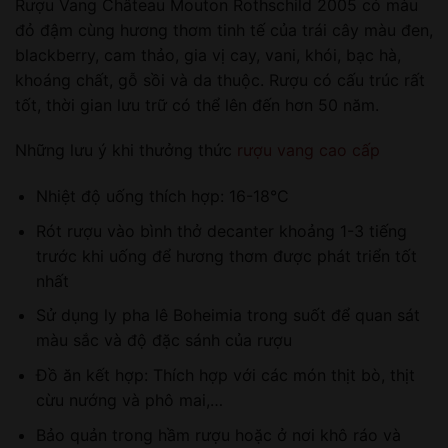
Rượu Vang Château Mouton Rothschild 2005 có màu
đỏ đậm cùng hương thơm tinh tế của trái cây màu đen,
blackberry, cam thảo, gia vị cay, vani, khói, bạc hà,
khoáng chất, gỗ sồi và da thuộc. Rượu có cấu trúc rất
tốt, thời gian lưu trữ có thể lên đến hơn 50 năm.
Những lưu ý khi thưởng thức
rượu vang cao cấp
Nhiệt độ uống thích hợp: 16-18°C
Rót rượu vào bình thở decanter khoảng 1-3 tiếng
trước khi uống để hương thơm được phát triển tốt
nhất
Sử dụng ly pha lê Boheimia trong suốt để quan sát
màu sắc và độ đặc sánh của rượu
Đồ ăn kết hợp: Thích hợp với các món thịt bò, thịt
cừu nướng và phô mai,…
Bảo quản trong hầm rượu hoặc ở nơi khô ráo và