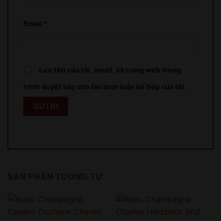
XIN LỖI
Email
*
Sản phẩm chỉ dành cho người đủ 18 tuổi!
This product is only for people over 18 years old!
Lưu tên của tôi, email, và trang web trong
trình duyệt này cho lần bình luận kế tiếp của tôi.
QUAY LẠI SAU
COME BACK LATER
SẢN PHẨM TƯƠNG TỰ