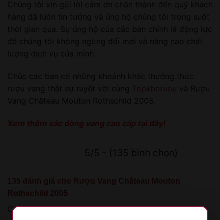
Chúng tôi xin gửi lời cảm ơn chân thành đến quý khách
hàng đã luôn tin tưởng và ủng hộ chúng tôi trong suốt
thời gian qua. Sự ủng hộ của các bạn chính là động lực
để chúng tôi không ngừng đổi mới và nâng cao chất
lượng dịch vụ của mình.
Chúc các bạn có những khoảnh khắc thưởng thức
rượu vang thật sự tuyệt vời cùng
Topkhoruou
và Rượu
Vang Château Mouton Rothschild 2005.
Xem thêm các dòng vang cao cấp
tại đây!
5/5 - (135 bình chọn)
135 đánh giá cho
Rượu Vang Château Mouton
Rothschild 2005
Chưa có đánh giá nào.