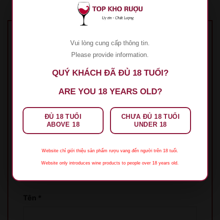
Hãy là người đầu tiên nhận xét “Rượu Vang
Vui lòng cung cấp thông tin.
Château Mouton Rothschild 2005”
Please provide information.
Đánh giá của bạn
*
QUÝ KHÁCH ĐÃ ĐỦ 18 TUỔI?
1 trên 5 sao
2 trên 5 sao
3 trên 5 sao
4 trên 5
ARE YOU 18 YEARS OLD?
sao
5 trên 5 sao
Đánh giá của bạn
*
ĐỦ 18 TUỔI
CHƯA ĐỦ 18 TUỔI
ABOVE 18
UNDER 18
Website chỉ giới thiệu sản phẩm rượu vang đến người trên 18 tuổi.
Website only introduces wine products to people over 18 years old.
Tên
*