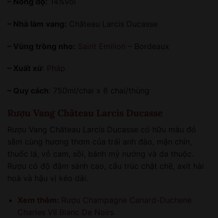
– Nồng độ:
14%vol
– Nhà làm vang:
Château Larcis Ducasse
– Vùng trồng nho:
Saint Emilion
– Bordeaux
– Xuất xứ
:
Pháp
– Quy cách
: 750ml/chai x 6 chai/thùng
Rượu Vang Château Larcis Ducasse
Rượu Vang Château Larcis Ducasse có hữu màu đỏ
sẫm cùng hương thơm của trái anh đào, mận chín,
thuốc lá, vỏ cam, sồi, bánh mỳ nướng và da thuộc.
Rượu có độ đậm sánh cao, cấu trúc chặt chẽ, axit hài
hoà và hậu vị kéo dài.
Xem thêm:
Rượu Champagne Canard-Duchene
Charles VII Blanc De Noirs