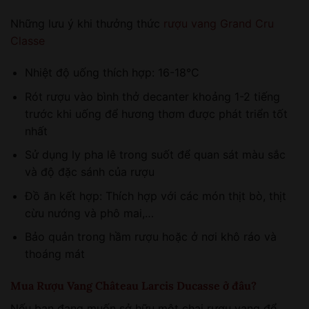
Những lưu ý khi thưởng thức
rượu vang Grand Cru
Classe
Nhiệt độ uống thích hợp: 16-18°C
Rót rượu vào bình thở decanter khoảng 1-2 tiếng
trước khi uống để hương thơm được phát triển tốt
nhất
Sử dụng ly pha lê trong suốt để quan sát màu sắc
và độ đặc sánh của rượu
Đồ ăn kết hợp: Thích hợp với các món thịt bò, thịt
cừu nướng và phô mai,…
Bảo quản trong hầm rượu hoặc ở nơi khô ráo và
thoáng mát
Mua Rượu Vang Château Larcis Ducasse ở đâu?
Nếu bạn đang muốn sở hữu một chai rượu vang để