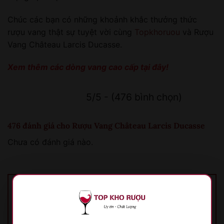
Chúc các bạn có những khoảnh khắc thưởng thức
rượu vang thật sự tuyệt vời cùng
Topkhoruou
và Rượu
Vang Château Larcis Ducasse.
Xem thêm các dòng vang cao cấp
tại đây!
5/5 - (476 bình chọn)
476 đánh giá cho
Rượu Vang Château Larcis Ducasse
Chưa có đánh giá nào.
Hãy là người đầu tiên nhận xét “Rượu Vang
Château Larcis Ducasse”