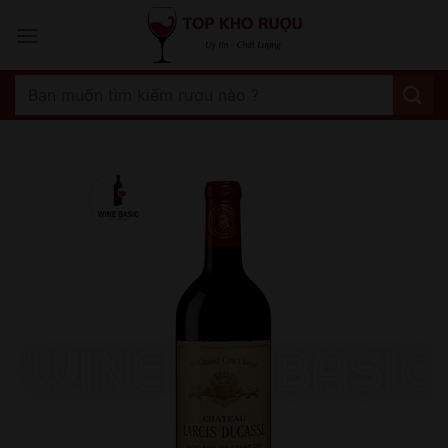
Bỏ
qua
nội
dung
Tìm
kiếm: