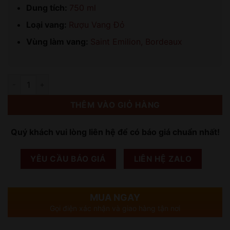
Dung tích:
750 ml
Loại vang:
Rượu Vang Đỏ
Vùng làm vang:
Saint Emilion, Bordeaux
Số lượng
THÊM VÀO GIỎ HÀNG
Quý khách vui lòng liên hệ để có báo giá chuẩn nhất!
YÊU CẦU BÁO GIÁ
LIÊN HỆ ZALO
MUA NGAY
Gọi điện xác nhận và giao hàng tận nơi