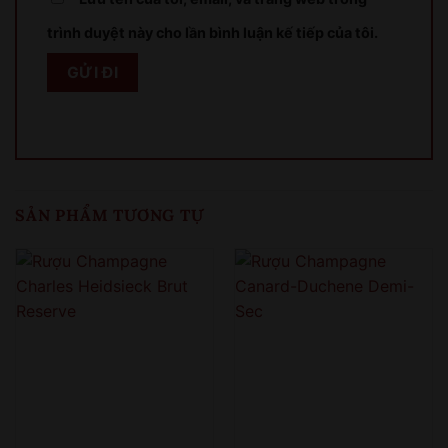
Sản phẩm chỉ dành cho người đủ 18 tuổi!
trình duyệt này cho lần bình luận kế tiếp của tôi.
This product is only for people over 18 years old!
QUAY LẠI SAU
COME BACK LATER
SẢN PHẨM TƯƠNG TỰ