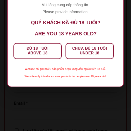
Đánh giá của bạn
*
Vui lòng cung cấp thông tin.
Please provide information.
QUÝ KHÁCH ĐÃ ĐỦ 18 TUỔI?
Đánh giá của bạn
*
ARE YOU 18 YEARS OLD?
ĐỦ 18 TUỔI
CHƯA ĐỦ 18 TUỔI
ABOVE 18
UNDER 18
Website chỉ giới thiệu sản phẩm rượu vang đến người trên 18 tuổi.
Tên
*
Website only introduces wine products to people over 18 years old.
Email
*
XIN LỖI
Lưu tên của tôi, email, và trang web trong