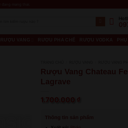
 đang mang thai.
Hotl
09
RƯỢU VANG
RƯỢU PHA CHẾ
RƯỢU VODKA
PHỤ
TRANG CHỦ
/
RƯỢU VANG
/
RƯỢU VANG P
Rượu Vang Chateau Fey
Lagrave
1.700.000
₫
Thông tin sản phẩm
Xuất xứ:
Pháp