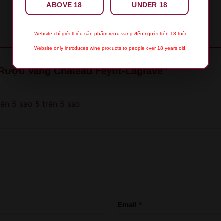
ABOVE 18
UNDER 18
Website chỉ giới thiệu sản phẩm rượu vang đến người trên 18 tuổi.
Website only introduces wine products to people over 18 years old.
 “Rượu Vang Chateau Feytit-Lagrave”
rên 5 sao
5 trên 5 sao
XIN LỖI
Sản phẩm chỉ dành cho người đủ 18 tuổi!
This product is only for people over 18 years
old!
Email
*
QUAY LẠI SAU