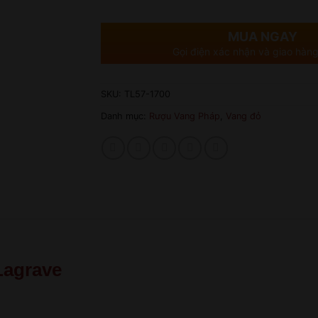
MUA NGAY
Gọi điện xác nhận và giao hàng
SKU:
TL57-1700
Danh mục:
Rượu Vang Pháp
,
Vang đỏ
Lagrave