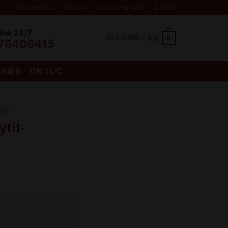
Về chúng tôi
Báo chí
Tin tức sự kiện
Liên hệ
ine 24/7
0
GIỎ HÀNG /
0
₫
78406415
 KIỆN
TIN TỨC
HÁP
tit-