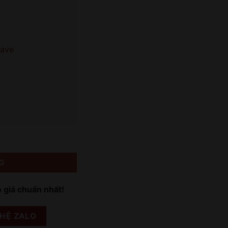
rave
G
o giá chuẩn nhất!
 HỆ ZALO