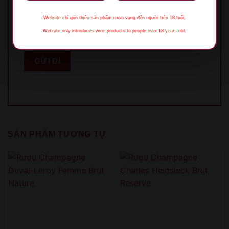
Website chỉ giới thiệu sản phẩm rượu vang đến người trên 18 tuổi.
Lưu tên của tôi, email, và trang web trong
Website only introduces wine products to people over 18 years old.
trình duyệt này cho lần bình luận kế tiếp của tôi.
XIN LỖI
SẢN PHẨM TƯƠNG TỰ
Sản phẩm chỉ dành cho người đủ 18 tuổi!
This product is only for people over 18 years old!
QUAY LẠI SAU
COME BACK LATER