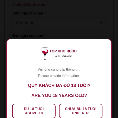
Calvet Sauternes”
Đánh giá của bạn
*
Đánh giá của bạn
*
Vui lòng cung cấp thông tin.
Please provide information.
Tên
*
QUÝ KHÁCH ĐÃ ĐỦ 18 TUỔI?
ARE YOU 18 YEARS OLD?
Email
*
ĐỦ 18 TUỔI
CHƯA ĐỦ 18 TUỔI
ABOVE 18
UNDER 18