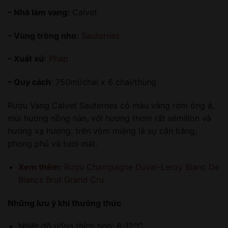
– Nhà làm vang:
Calvet
– Vùng trồng nho:
Sauternes
– Xuất xứ
:
Pháp
– Quy cách
: 750ml/chai x 6 chai/thùng
Rượu Vang Calvet Sauternes có màu vàng rơm óng ả,
mùi hương nồng nàn, với hương thơm rất sémillon và
hương xạ hương, trên vòm miệng là sự cân bằng,
phong phú và tươi mát.
Xem thêm:
Rượu Champagne Duval-Leroy Blanc De
Blancs Brut Grand Cru
Những lưu ý khi thưởng thức
Nhiệt độ uống thích hợp: 8-12°C