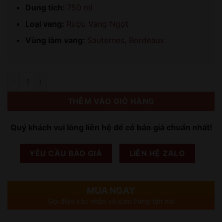
Dung tích:
750 ml
Loại vang:
Rượu Vang Ngọt
Vùng làm vang:
Sauternes, Bordeaux
Số lượng
THÊM VÀO GIỎ HÀNG
Quý khách vui lòng liên hệ để có báo giá chuẩn nhất!
YÊU CẦU BÁO GIÁ
LIÊN HỆ ZALO
MUA NGAY
Gọi điện xác nhận và giao hàng tận nơi