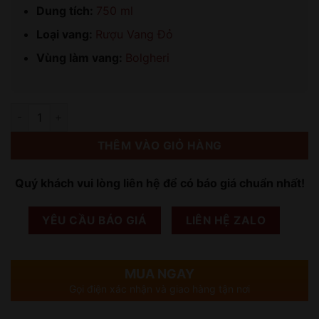
Dung tích:
750 ml
Loại vang:
Rượu Vang Đỏ
Vùng làm vang:
Bolgheri
Số lượng
THÊM VÀO GIỎ HÀNG
Quý khách vui lòng liên hệ để có báo giá chuẩn nhất!
YÊU CẦU BÁO GIÁ
LIÊN HỆ ZALO
MUA NGAY
Gọi điện xác nhận và giao hàng tận nơi