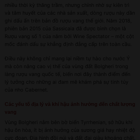
nhiều thời kỳ thăng trầm, nhưng chính nhờ sự kiên trì
và tâm huyết của các nhà sản xuất, dòng rượu này dần
ghi dấu ấn trên bản đồ rượu vang thế giới. Năm 2018,
phiên bản 2015 của Sassicaia đã được bình chọn là
Rượu vang số 1 của năm bởi Wine Spectator – một cột
mốc đánh dấu sự khẳng định đẳng cấp trên toàn cầu.
Điều này không chỉ mang lại niềm tự hào cho nước Ý
mà còn nâng cao vị thế của vùng đất Bolgheri trong
làng rượu vang quốc tế, biến nơi đây thành điểm đến
lý tưởng cho những ai đam mê khám phá sự tinh túy
của nho Cabernet.
Các yếu tố địa lý và khí hậu ảnh hưởng đến chất lượng
vang
Vùng Bolgheri nằm bên bờ biển Tyrrhenian, sở hữu khí
hậu ôn hòa, ít bị ảnh hưởng của sương giá hay nhiệt độ
cực đoan. Địa hình đồi núi và đất đai giàu khoáng chất,