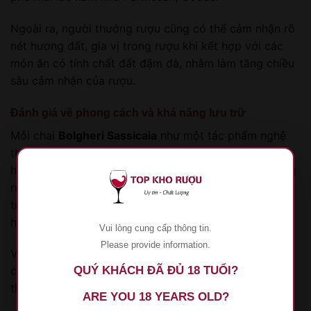
Ngoài ra, người thưởng rượu cũng có thể cảm nhận rõ
nét hương đất, gia vị trong rượu khi kết hợp với các
món ăn có tính chất đất đậm đà, nhằm làm tăng chiều
sâu cảm nhận của rượu.
Đánh giá về phong cách và khả năng lưu trữ
Mỗi chai
Bolgheri Sassicaia
như một tác phẩm nghệ
thuật, thể hiện sự tỉ mỉ trong từng chi tiết từ khâu thu
hoạch đến quá trình ủ trong thùng gỗ sồi. Đây là dòng
rượu có khả năng lưu trữ lâu dài, sau nhiều năm phát
triển trong hầm rượu, hương vị sẽ càng thêm phức
hợp, đậm đà hơn.
Vui lòng cung cấp thông tin.
Please provide information.
Việc lưu trữ tốt giúp khai thác tối đa tiềm năng của
QUÝ KHÁCH ĐÃ ĐỦ 18 TUỔI?
các chai vang, khiến trải nghiệm thưởng thức càng
thêm phần hấp dẫn và đặc biệt.
ARE YOU 18 YEARS OLD?