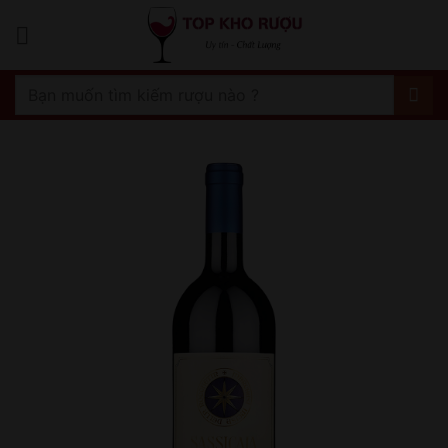
Bỏ
qua
nội
dung
Tìm
kiếm: