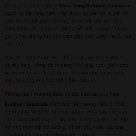
Khi thưởng thức một ly
Rượu Vang Bolgheri Sassicaia
,
người ta dễ dàng cảm nhận được sự cân đối tuyệt vời
giữa các thành phần. Hương thơm của quả anh đào
chín, mâm xôi, cùng với những nốt đất phong phú và
gia vị nhẹ nhàng tạo nên cảm giác vừa sảng khoái, vừa
đầy đặn.
Cấu trúc rượu mượt mà, chắc chắn, với hậu vị dài lâu
và sâu lắng. Nồng độ khoảng 14% giúp rượu giữ được
sự mạnh mẽ cần thiết, đồng thời vẫn duy trì sự mềm
mại, dễ uống phù hợp với nhiều khẩu vị.
Phong cách thưởng thức và các món ăn phù hợp
Bolgheri Sassicaia
thích hợp để thưởng thức ở nhiệt
độ khoảng 18-20°C, khi các hương vị và cấu trúc của
rượu được phát huy tối đa. Đây là dòng rượu phù hợp
với các món thịt đỏ nướng, bò bít tết, hoặc các loại
phô mai lâu năm như Parmesan, Gouda.