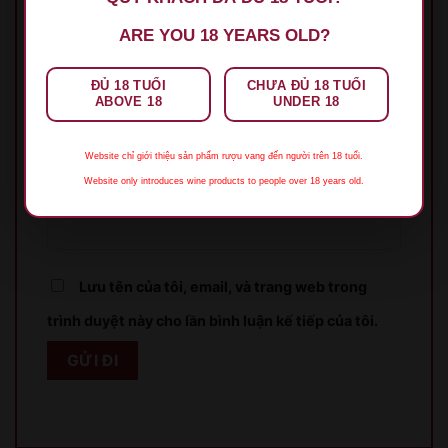
ARE YOU 18 YEARS OLD?
ĐỦ 18 TUỔI
CHƯA ĐỦ 18 TUỔI
Tên
*
ABOVE 18
UNDER 18
Website chỉ giới thiệu sản phẩm rượu vang đến người trên 18 tuổi.
Website only introduces wine products to people over 18 years old.
Email
*
Lưu tên của tôi, email, và trang web trong
trình duyệt này cho lần bình luận kế tiếp của tôi.
XIN LỖI
Sản phẩm chỉ dành cho người đủ 18 tuổi!
This product is only for people over 18 years old!