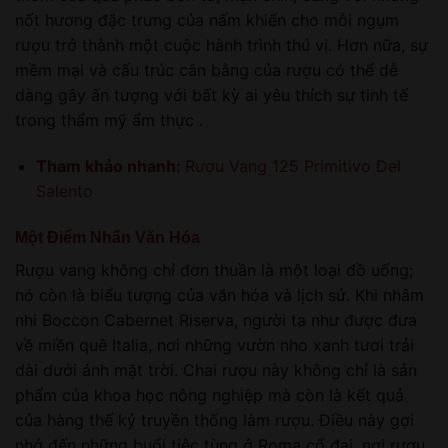
nốt hương đặc trưng của nấm khiến cho mỗi ngụm
rượu trở thành một cuộc hành trình thú vị. Hơn nữa, sự
mềm mại và cấu trúc cân bằng của rượu có thể dễ
dàng gây ấn tượng với bất kỳ ai yêu thích sự tinh tế
trong thẩm mỹ ẩm thực .
Tham khảo nhanh:
Rượu Vang 125 Primitivo Del
Salento
Một Điểm Nhấn Văn Hóa
Rượu vang không chỉ đơn thuần là một loại đồ uống;
nó còn là biểu tượng của văn hóa và lịch sử. Khi nhâm
nhi Boccon Cabernet Riserva, người ta như được đưa
về miền quê Italia, nơi những vườn nho xanh tươi trải
dài dưới ánh mặt trời. Chai rượu này không chỉ là sản
phẩm của khoa học nông nghiệp mà còn là kết quả
của hàng thế kỷ truyền thống làm rượu. Điều này gợi
nhớ đến những buổi tiệc tùng ở Roma cổ đại, nơi rượu