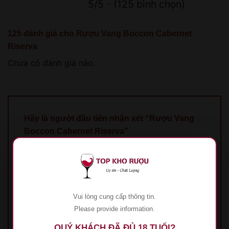
5/5 - (125 bình chọn)
125 đánh giá cho
Rượu Vang Boccon Cabernet
Riserva
Chưa có đánh giá nào.
Hãy là người đầu tiên nhận xét “Rượu Vang
Boccon Cabernet Riserva”
Đánh giá của bạn
*
1 trên 5 sao
2 trên 5 sao
3 trên 5 sao
4 trên 5
sao
5 trên 5 sao
Đánh giá của bạn
*
Vui lòng cung cấp thông tin.
Please provide information.
QUÝ KHÁCH ĐÃ ĐỦ 18 TUỔI?