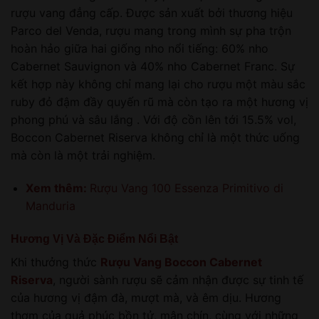
rượu vang đẳng cấp. Được sản xuất bởi thương hiệu
Parco del Venda, rượu mang trong mình sự pha trộn
hoàn hảo giữa hai giống nho nổi tiếng: 60% nho
Cabernet Sauvignon và 40% nho Cabernet Franc. Sự
kết hợp này không chỉ mang lại cho rượu một màu sắc
ruby đỏ đậm đầy quyến rũ mà còn tạo ra một hương vị
phong phú và sâu lắng . Với độ cồn lên tới 15.5% vol,
Boccon Cabernet Riserva không chỉ là một thức uống
mà còn là một trải nghiệm.
Xem thêm:
Rượu Vang 100 Essenza Primitivo di
Manduria
Hương Vị Và Đặc Điểm Nổi Bật
Khi thưởng thức
Rượu Vang Boccon Cabernet
Riserva
, người sành rượu sẽ cảm nhận được sự tinh tế
của hương vị đậm đà, mượt mà, và êm dịu. Hương
thơm của quả phúc bồn tử, mận chín, cùng với những