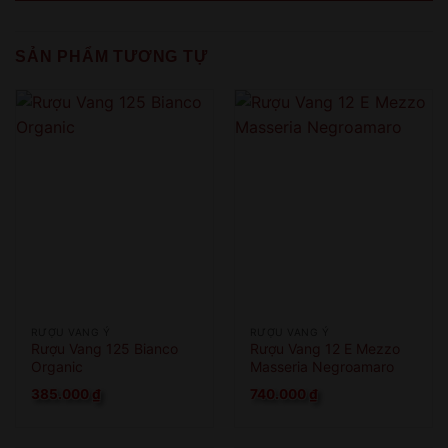
QUAY LẠI SAU
COME BACK LATER
SẢN PHẨM TƯƠNG TỰ
RƯỢU VANG Ý
RƯỢU VANG Ý
Rượu Vang 125 Bianco
Rượu Vang 12 E Mezzo
Organic
Masseria Negroamaro
385.000
₫
740.000
₫