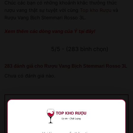
Chúc các bạn có những khoảnh khắc thưởng thức
rượu vang thật sự tuyệt vời cùng
Top kho Rượu
và
Rượu Vang Bịch Stemmari Rosso 3L.
Xem thêm các dòng vang của Ý
tại đây!
5/5 - (283 bình chọn)
283 đánh giá cho
Rượu Vang Bịch Stemmari Rosso 3L
Chưa có đánh giá nào.
Hãy là người đầu tiên nhận xét “Rượu Vang
Bịch Stemmari Rosso 3L”
Đánh giá của bạn
*