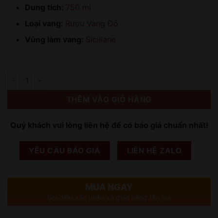
Dung tích:
750 ml
Loại vang:
Rượu Vang Đỏ
Vùng làm vang:
Siciliane
Số lượng
THÊM VÀO GIỎ HÀNG
Quý khách vui lòng liên hệ để có báo giá chuẩn nhất!
YÊU CẦU BÁO GIÁ
LIÊN HỆ ZALO
MUA NGAY
Gọi điện xác nhận và giao hàng tận nơi