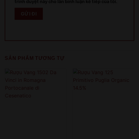
trình duyệt này cho lần bình luận kế tiếp của tôi.
Sản phẩm chỉ dành cho người đủ 18 tuổi!
This product is only for people over 18 years old!
QUAY LẠI SAU
COME BACK LATER
SẢN PHẨM TƯƠNG TỰ