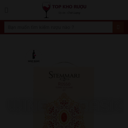
Bỏ
qua
nội
dung
Tìm
kiếm: