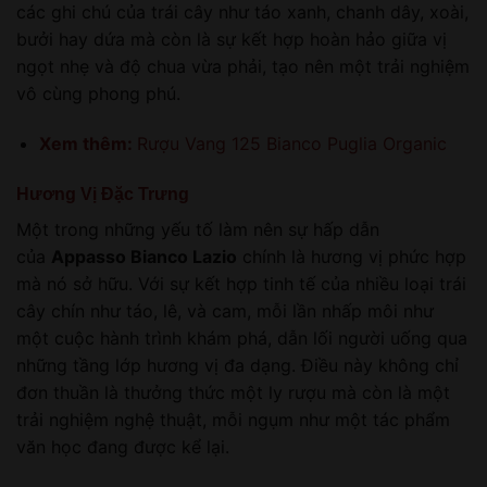
các ghi chú của trái cây như táo xanh, chanh dây, xoài,
bưởi hay dứa mà còn là sự kết hợp hoàn hảo giữa vị
ngọt nhẹ và độ chua vừa phải, tạo nên một trải nghiệm
vô cùng phong phú.
Xem thêm:
Rượu Vang 125 Bianco Puglia Organic
Hương Vị Đặc Trưng
Một trong những yếu tố làm nên sự hấp dẫn
của
Appasso Bianco Lazio
chính là hương vị phức hợp
mà nó sở hữu. Với sự kết hợp tinh tế của nhiều loại trái
cây chín như táo, lê, và cam, mỗi lần nhấp môi như
một cuộc hành trình khám phá, dẫn lối người uống qua
những tầng lớp hương vị đa dạng. Điều này không chỉ
đơn thuần là thưởng thức một ly rượu mà còn là một
trải nghiệm nghệ thuật, mỗi ngụm như một tác phẩm
văn học đang được kể lại.