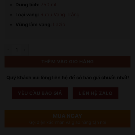
Dung tích:
750 ml
Loại vang:
Rượu Vang Trắng
Vùng làm vang:
Lazio
Số lượng
THÊM VÀO GIỎ HÀNG
Quý khách vui lòng liên hệ để có báo giá chuẩn nhất!
YÊU CẦU BÁO GIÁ
LIÊN HỆ ZALO
MUA NGAY
Gọi điện xác nhận và giao hàng tận nơi