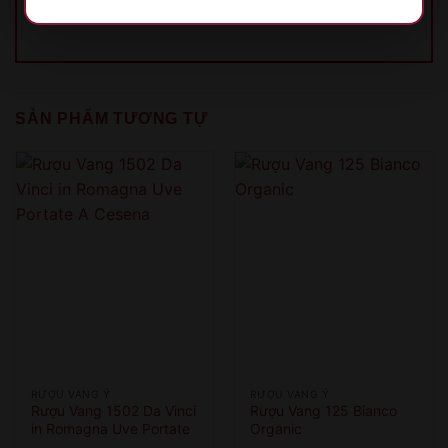
SẢN PHẨM TƯƠNG TỰ
XIN LỖI
Sản phẩm chỉ dành cho người đủ 18 tuổi!
This product is only for people over 18 years old!
QUAY LẠI SAU
COME BACK LATER
RƯỢU VANG Ý
RƯỢU VANG Ý
Rượu Vang 1502 Da Vinci
Rượu Vang 125 Bianco
in Romagna Uve Portate
Organic
A Cesena