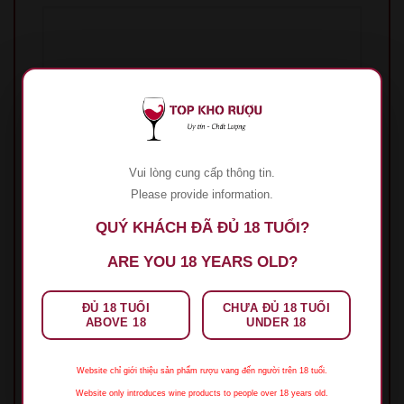
Tên
*
Vui lòng cung cấp thông tin.
Please provide information.
QUÝ KHÁCH ĐÃ ĐỦ 18 TUỔI?
Email
*
ARE YOU 18 YEARS OLD?
ĐỦ 18 TUỔI
CHƯA ĐỦ 18 TUỔI
Lưu tên của tôi, email, và trang web trong
ABOVE 18
UNDER 18
trình duyệt này cho lần bình luận kế tiếp của tôi.
Website chỉ giới thiệu sản phẩm rượu vang đến người trên 18 tuổi.
Website only introduces wine products to people over 18 years old.