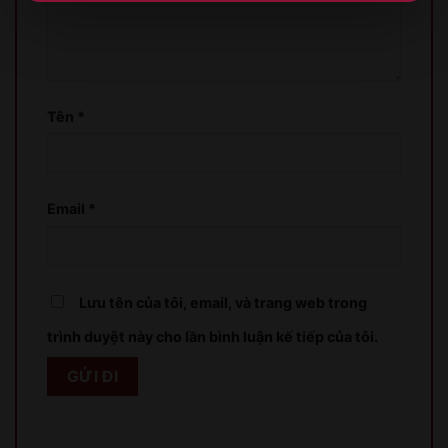
XIN LỖI
Tên
*
Sản phẩm chỉ dành cho người đủ 18 tuổi!
This product is only for people over 18 years old!
Email
*
QUAY LẠI SAU
COME BACK LATER
Lưu tên của tôi, email, và trang web trong
trình duyệt này cho lần bình luận kế tiếp của tôi.