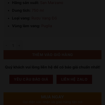
Hãng sản xuất:
San Marzano
Dung tích:
750 ml
Loại vang:
Rượu Vang Đỏ
Vùng làm vang:
Puglia
Số lượng
THÊM VÀO GIỎ HÀNG
Quý khách vui lòng liên hệ để có báo giá chuẩn nhất!
YÊU CẦU BÁO GIÁ
LIÊN HỆ ZALO
MUA NGAY
Gọi điện xác nhận và giao hàng tận nơi