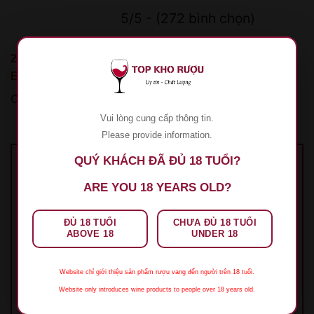
5/5 - (272 bình chọn)
272 đánh giá cho
Rượu Vang 60 Sessantanni Limited
Edition 24 Karat Gold
Chưa có đánh giá nào.
Vui lòng cung cấp thông tin.
Please provide information.
QUÝ KHÁCH ĐÃ ĐỦ 18 TUỔI?
Hãy là người đầu tiên nhận xét “Rượu Vang
ARE YOU 18 YEARS OLD?
60 Sessantanni Limited Edition 24 Karat Gold”
Đánh giá của bạn
*
ĐỦ 18 TUỔI
CHƯA ĐỦ 18 TUỔI
ABOVE 18
UNDER 18
Website chỉ giới thiệu sản phẩm rượu vang đến người trên 18 tuổi.
Đánh giá của bạn
*
Website only introduces wine products to people over 18 years old.