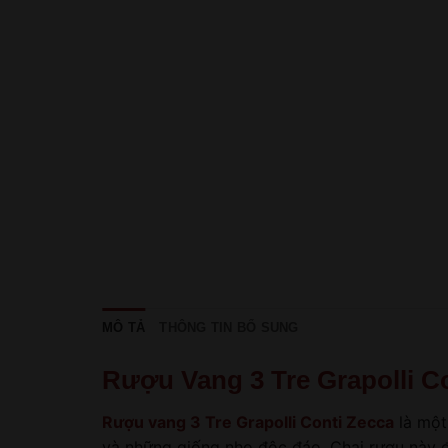
MÔ TẢ
THÔNG TIN BỔ SUNG
Rượu Vang 3 Tre Grapolli C
Rượu vang 3 Tre Grapolli Conti Zecca
là một
và những giống nho độc đáo. Chai rượu này đ