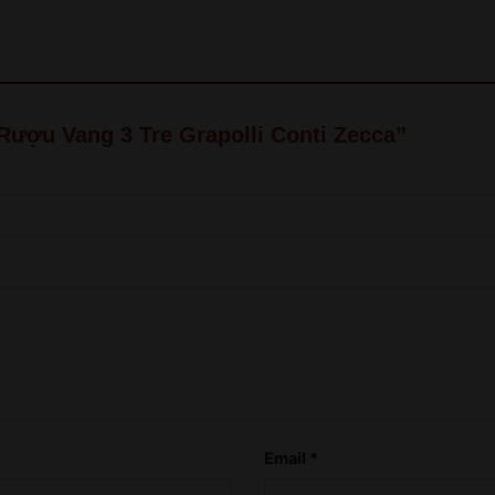
old!
QUAY LẠI SAU
COME BACK LATER
“Rượu Vang 3 Tre Grapolli Conti Zecca”
Email
*