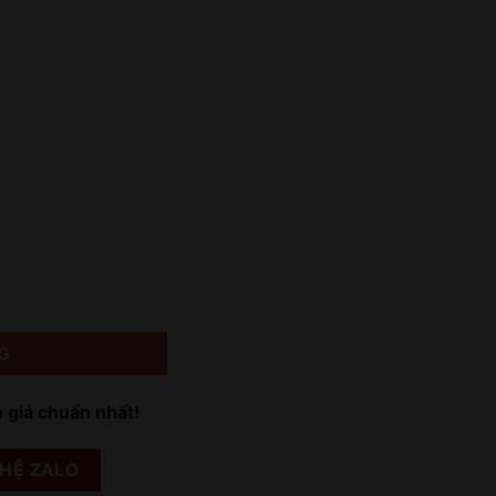
G
o giá chuẩn nhất!
 HỆ ZALO