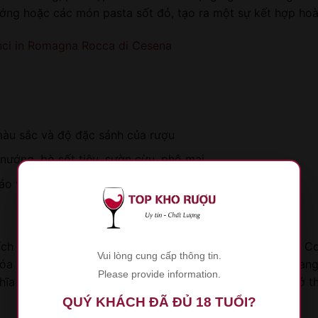
ớng hoặc các món pasta sốt đỏ, tạo ra một sự kết hợp ho
ci in Romagna Rocca di Cesena
màu sắc và độ đặc sánh của rượu
 nướng, bò sốt tiêu, sườn cừu, phô mai,…
ráo và thoáng mát
ích rượu vang, sự xuất hiện của rượu vang 3 Tre Grapolli 
Vui lòng cung cấp thông tin.
óa ẩm thực Ý. Xu hướng tiêu dùng hiện nay đã chuyển sang
Please provide information.
a với việc rượu vang 3 Tre Grapolli có cơ hội lớn để trở t
QUÝ KHÁCH ĐÃ ĐỦ 18 TUỔI?