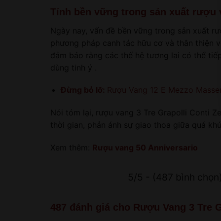
Tính bền vững trong sản xuất rượu
Ngày nay, vấn đề bền vững trong sản xuất r
phương pháp canh tác hữu cơ và thân thiện vớ
đảm bảo rằng các thế hệ tương lai có thể ti
dùng tinh ý .
Đừng bỏ lỡ:
Rượu Vang 12 E Mezzo Masse
Nói tóm lại, rượu vang 3 Tre Grapolli Conti 
thời gian, phản ánh sự giao thoa giữa quá khứ
Xem thêm:
Rượu vang 50 Anniversario
5/5 - (487 bình chọn
487 đánh giá cho
Rượu Vang 3 Tre G