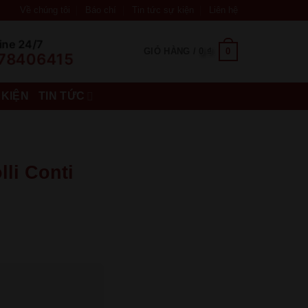
Về chúng tôi
Báo chí
Tin tức sự kiện
Liên hệ
ine 24/7
0
GIỎ HÀNG /
0
₫
78406415
 KIỆN
TIN TỨC
li Conti