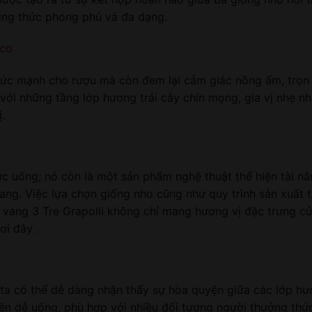
ởng thức phong phú và đa dạng.
nco
 sức mạnh cho rượu mà còn đem lại cảm giác nồng ấm, trọn
 với những tầng lớp hương trái cây chín mọng, gia vị nhẹ n
.
c uống; nó còn là một sản phẩm nghệ thuật thể hiện tài nă
ang. Việc lựa chọn giống nho cũng như quy trình sản xuất t
u vang 3 Tre Grapolli không chỉ mang hương vị đặc trưng c
i đây .
ta có thể dễ dàng nhận thấy sự hòa quyện giữa các lớp hươ
nên dễ uống, phù hợp với nhiều đối tượng người thưởng thức