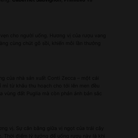
 vẹn cho người uống. Hương vị của rượu vang
hàng cùng chút gỗ sồi, khiến mỗi lần thưởng
ng của nhà sản xuất Conti Zecca – một cái
ỉ mỉ từ khâu thu hoạch cho tới lên men đều
ủa vùng đất Puglia mà còn phản ánh bản sắc
ng vị. Sự cân bằng giữa vị ngọt của trái cây
. Thời điểm lý tưởng để uống rượu này là khi