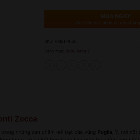
MUA NGAY
Gọi điện xác nhận và giao hàng
SKU:
HM51-1050
Danh mục:
Rượu Vang Ý
onti Zecca
 trong những sản phẩm nổi bật của vùng
Puglia
, Ý, nơi nổi
ược tạo ra từ sự kết hợp hoàn hảo giữa ba giống nho nổi t