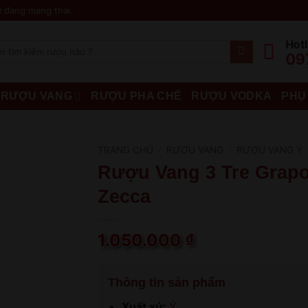
 đang mang thai.
Hotl
09
RƯỢU VANG
RƯỢU PHA CHẾ
RƯỢU VODKA
PHỤ
TRANG CHỦ
/
RƯỢU VANG
/
RƯỢU VANG Ý
Rượu Vang 3 Tre Grapol
Zecca
1.050.000
₫
Thông tin sản phẩm
Xuất xứ:
Ý