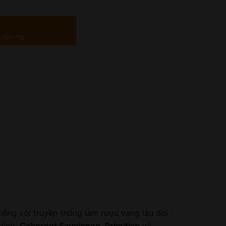
 tận nơi
 tiếng với truyền thống làm rượu vang lâu đời
iếng:
Cabernet Sauvignon
,
Primitivo
và